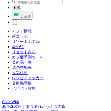
検索
ご意見
アプデ情報
新コラボ
リゾートホテル
夢の島
リセットさん
カブ価予測ツール
美術品一覧
花の交配表
人気住民
レシピチェッカー
交換掲示板
ハピパラ攻略
GameWith
あつ森攻略｜あつまれどうぶつの森