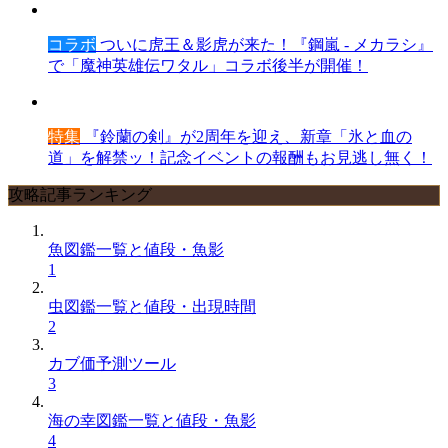
コラボ
ついに虎王＆影虎が来た！『鋼嵐 - メカラシ』
で「魔神英雄伝ワタル」コラボ後半が開催！
特集
『鈴蘭の剣』が2周年を迎え、新章「氷と血の
道」を解禁ッ！記念イベントの報酬もお見逃し無く！
攻略記事ランキング
魚図鑑一覧と値段・魚影
1
虫図鑑一覧と値段・出現時間
2
カブ価予測ツール
3
海の幸図鑑一覧と値段・魚影
4