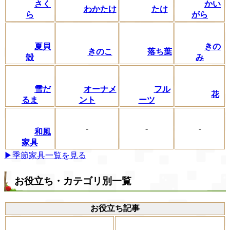
さく
かい
わかたけ
たけ
ら
がら
夏貝
きの
きのこ
落ち葉
殻
み
フル
雪だ
オーナメ
花
ーツ
るま
ント
-
-
-
和風
家具
▶季節家具一覧を見る
お役立ち・カテゴリ別一覧
お役立ち記事