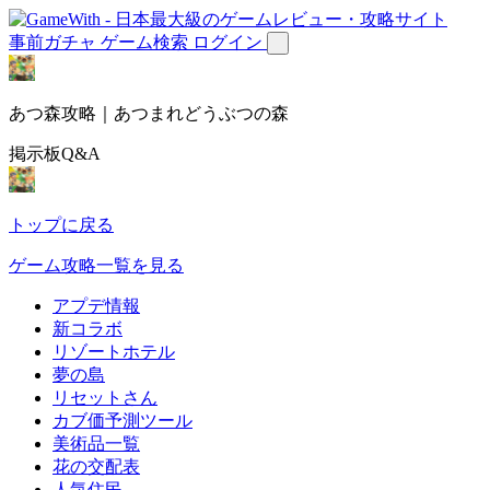
事前ガチャ
ゲーム検索
ログイン
あつ森攻略｜あつまれどうぶつの森
掲示板Q&A
トップに戻る
ゲーム攻略一覧を見る
アプデ情報
新コラボ
リゾートホテル
夢の島
リセットさん
カブ価予測ツール
美術品一覧
花の交配表
人気住民