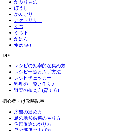
かぶりもの
ぼうし
かんむり
アクセサリー
くつ
くつ下
かばん
傘(かさ)
DIY
レシピの効率的な集め方
レシピ一覧と入手方法
レシピチェッカー
料理の一覧と作り方
野菜の植え方(育て方)
初心者向け攻略記事
序盤の進め方
島の地形厳選のやり方
住民厳選のやり方
島の評価の上げ方