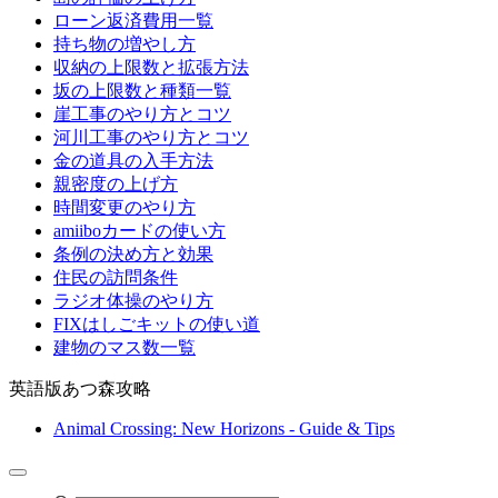
ローン返済費用一覧
持ち物の増やし方
収納の上限数と拡張方法
坂の上限数と種類一覧
崖工事のやり方とコツ
河川工事のやり方とコツ
金の道具の入手方法
親密度の上げ方
時間変更のやり方
amiiboカードの使い方
条例の決め方と効果
住民の訪問条件
ラジオ体操のやり方
FIXはしごキットの使い道
建物のマス数一覧
英語版あつ森攻略
Animal Crossing: New Horizons - Guide & Tips