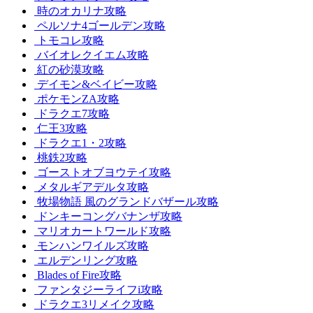
時のオカリナ攻略
ペルソナ4ゴールデン攻略
トモコレ攻略
バイオレクイエム攻略
紅の砂漠攻略
デイモン&ベイビー攻略
ポケモンZA攻略
ドラクエ7攻略
仁王3攻略
ドラクエ1・2攻略
桃鉄2攻略
ゴーストオブヨウテイ攻略
メタルギアデルタ攻略
牧場物語 風のグランドバザール攻略
ドンキーコングバナンザ攻略
マリオカートワールド攻略
モンハンワイルズ攻略
エルデンリング攻略
Blades of Fire攻略
ファンタジーライフi攻略
ドラクエ3リメイク攻略