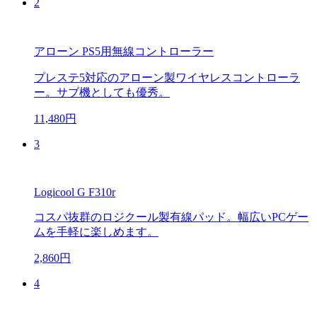
2
アローン PS5用無線コントローラー
プレステ5対応のアローン製ワイヤレスコントローラ
ー。サブ機としても優秀。
11,480円
3
Logicool G F310r
コスパ抜群のロジクール製有線パッド。幅広いPCゲー
ムを手軽に楽しめます。
2,860円
4