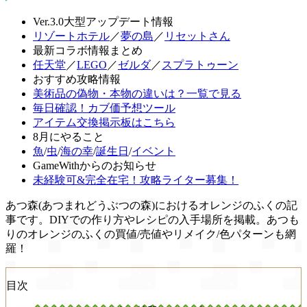
Ver.3.0大型アップデート情報
リゾートホテル
／
夢の島
／
リセットさん
最新コラボ情報まとめ
任天堂
／
LEGO
／
ゼルダ
／
スプラトゥーン
おすすめ攻略情報
美術品の偽物・本物の違いは？一覧で見る
毎日確認！カブ価予想ツール
アイテム交換掲示板はこちら
8月にやること
魚
/
虫
/
海の幸
/
誕生日
/
イベント
GameWithからのお知らせ
未経験可&完全在宅！攻略ライター募集！
あつ森(あつまれどうぶつの森)におけるオレンジのふくの記
事です。DIYでの作り方やレシピの入手場所を掲載。あつも
りのオレンジのふくの買値/売値やリメイク/色パターンも網
羅！
目次