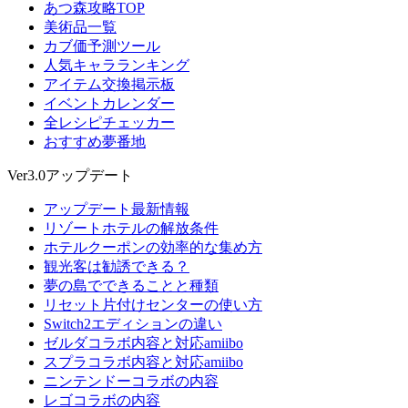
あつ森攻略TOP
美術品一覧
カブ価予測ツール
人気キャラランキング
アイテム交換掲示板
イベントカレンダー
全レシピチェッカー
おすすめ夢番地
Ver3.0アップデート
アップデート最新情報
リゾートホテルの解放条件
ホテルクーポンの効率的な集め方
観光客は勧誘できる？
夢の島でできることと種類
リセット片付けセンターの使い方
Switch2エディションの違い
ゼルダコラボ内容と対応amiibo
スプラコラボ内容と対応amiibo
ニンテンドーコラボの内容
レゴコラボの内容