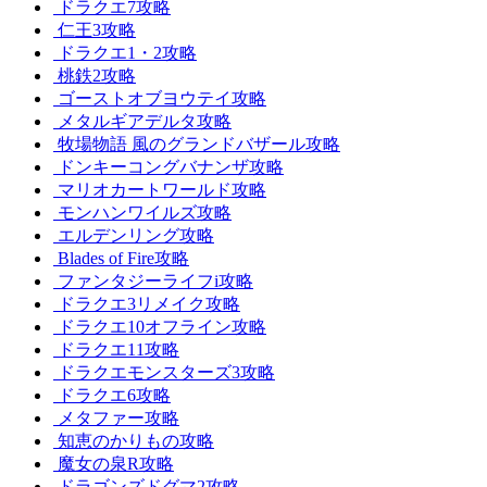
ドラクエ7攻略
仁王3攻略
ドラクエ1・2攻略
桃鉄2攻略
ゴーストオブヨウテイ攻略
メタルギアデルタ攻略
牧場物語 風のグランドバザール攻略
ドンキーコングバナンザ攻略
マリオカートワールド攻略
モンハンワイルズ攻略
エルデンリング攻略
Blades of Fire攻略
ファンタジーライフi攻略
ドラクエ3リメイク攻略
ドラクエ10オフライン攻略
ドラクエ11攻略
ドラクエモンスターズ3攻略
ドラクエ6攻略
メタファー攻略
知恵のかりもの攻略
魔女の泉R攻略
ドラゴンズドグマ2攻略