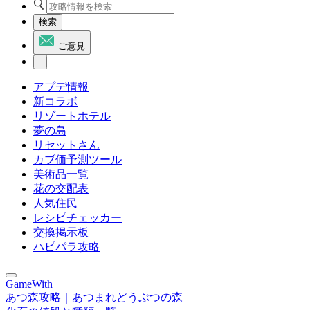
検索
ご意見
アプデ情報
新コラボ
リゾートホテル
夢の島
リセットさん
カブ価予測ツール
美術品一覧
花の交配表
人気住民
レシピチェッカー
交換掲示板
ハピパラ攻略
GameWith
あつ森攻略｜あつまれどうぶつの森