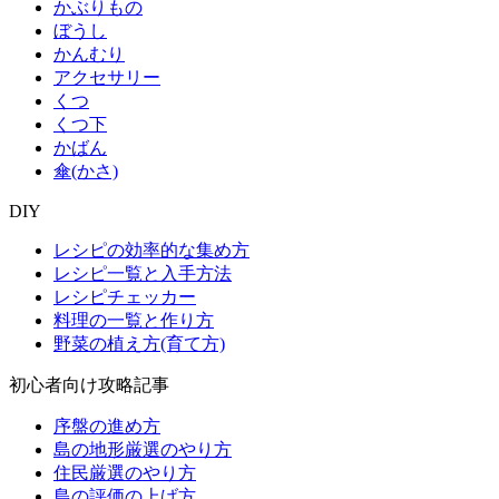
かぶりもの
ぼうし
かんむり
アクセサリー
くつ
くつ下
かばん
傘(かさ)
DIY
レシピの効率的な集め方
レシピ一覧と入手方法
レシピチェッカー
料理の一覧と作り方
野菜の植え方(育て方)
初心者向け攻略記事
序盤の進め方
島の地形厳選のやり方
住民厳選のやり方
島の評価の上げ方