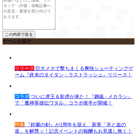
ゲームを探す
リリース
巨大メカで撃ちまくる爽快シューティングゲ
ーム『終末のタイタン：ラストラッシュ』リリース！
コラボ
ついに虎王＆影虎が来た！『鋼嵐 - メカラシ』
で「魔神英雄伝ワタル」コラボ後半が開催！
特集
『鈴蘭の剣』が2周年を迎え、新章「氷と血の
道」を解禁ッ！記念イベントの報酬もお見逃し無く！