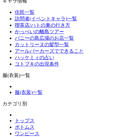
キャラ情報
住民一覧
訪問者(イベントキャラ)一覧
喫茶店/ハトの巣の行き方
かっぺいの離島ツアー
パニーの島広場のお店一覧
カットリーヌの髪型一覧
アールパーカーズでできること
ハッケミィの占い
コトブキの出現条件
服(衣装)一覧
服(衣装)一覧
カテゴリ別
トップス
ボトムス
ワンピース