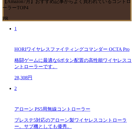
【Amazon7月】おすすめ記事からよく買われているコントロ
ーラーTOP4
PR
1
HORIワイヤレスファイティングコマンダー OCTA Pro
格闘ゲームに最適な6ボタン配置の高性能ワイヤレスコ
ントローラーです。
28,308円
2
アローン PS5用無線コントローラー
プレステ5対応のアローン製ワイヤレスコントローラ
ー。サブ機としても優秀。