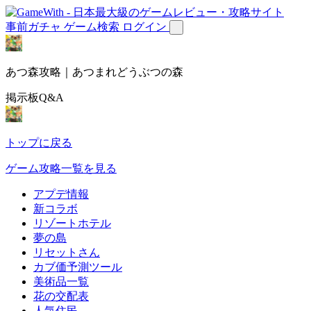
事前ガチャ
ゲーム検索
ログイン
あつ森攻略｜あつまれどうぶつの森
掲示板Q&A
トップに戻る
ゲーム攻略一覧を見る
アプデ情報
新コラボ
リゾートホテル
夢の島
リセットさん
カブ価予測ツール
美術品一覧
花の交配表
人気住民