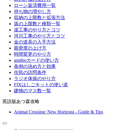
ローン返済費用一覧
持ち物の増やし方
収納の上限数と拡張方法
坂の上限数と種類一覧
崖工事のやり方とコツ
河川工事のやり方とコツ
金の道具の入手方法
親密度の上げ方
時間変更のやり方
amiiboカードの使い方
条例の決め方と効果
住民の訪問条件
ラジオ体操のやり方
FIXはしごキットの使い道
建物のマス数一覧
英語版あつ森攻略
Animal Crossing: New Horizons - Guide & Tips