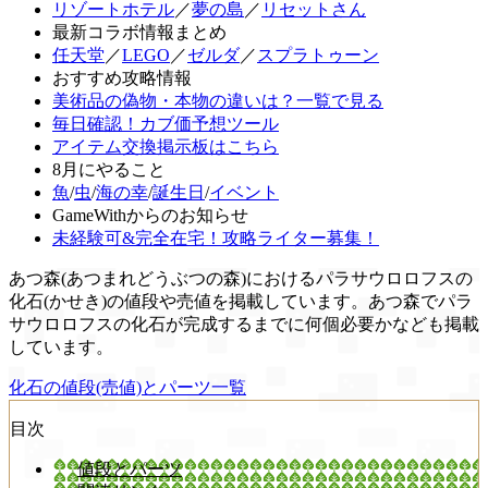
リゾートホテル
／
夢の島
／
リセットさん
最新コラボ情報まとめ
任天堂
／
LEGO
／
ゼルダ
／
スプラトゥーン
おすすめ攻略情報
美術品の偽物・本物の違いは？一覧で見る
毎日確認！カブ価予想ツール
アイテム交換掲示板はこちら
8月にやること
魚
/
虫
/
海の幸
/
誕生日
/
イベント
GameWithからのお知らせ
未経験可&完全在宅！攻略ライター募集！
あつ森(あつまれどうぶつの森)におけるパラサウロロフスの
化石(かせき)の値段や売値を掲載しています。あつ森でパラ
サウロロフスの化石が完成するまでに何個必要かなども掲載
しています。
化石の値段(売値)とパーツ一覧
目次
値段とパーツ