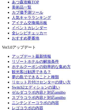
あつ森攻略TOP
美術品一覧
カブ価予測ツール
人気キャラランキング
アイテム交換掲示板
イベントカレンダー
全レシピチェッカー
おすすめ夢番地
Ver3.0アップデート
アップデート最新情報
リゾートホテルの解放条件
ホテルクーポンの効率的な集め方
観光客は勧誘できる？
夢の島でできることと種類
リセット片付けセンターの使い方
Switch2エディションの違い
ゼルダコラボ内容と対応amiibo
スプラコラボ内容と対応amiibo
ニンテンドーコラボの内容
レゴコラボの内容