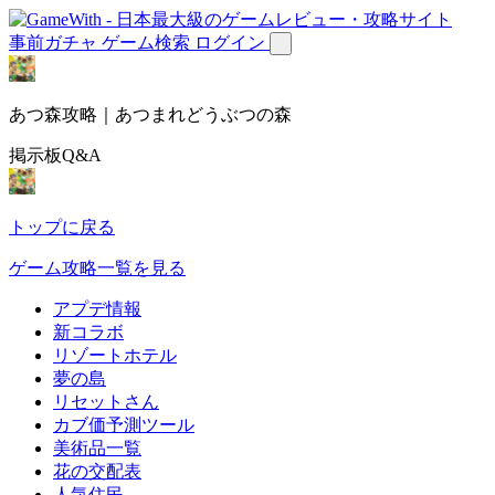
事前ガチャ
ゲーム検索
ログイン
あつ森攻略｜あつまれどうぶつの森
掲示板Q&A
トップに戻る
ゲーム攻略一覧を見る
アプデ情報
新コラボ
リゾートホテル
夢の島
リセットさん
カブ価予測ツール
美術品一覧
花の交配表
人気住民