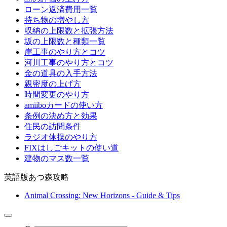
ローン返済費用一覧
持ち物の増やし方
収納の上限数と拡張方法
坂の上限数と種類一覧
崖工事のやり方とコツ
河川工事のやり方とコツ
金の道具の入手方法
親密度の上げ方
時間変更のやり方
amiiboカードの使い方
条例の決め方と効果
住民の訪問条件
ラジオ体操のやり方
FIXはしごキットの使い道
建物のマス数一覧
英語版あつ森攻略
Animal Crossing: New Horizons - Guide & Tips