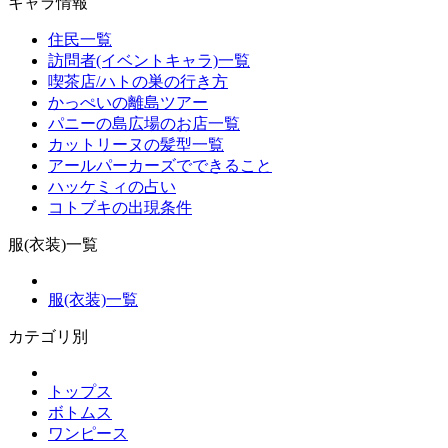
キャラ情報
住民一覧
訪問者(イベントキャラ)一覧
喫茶店/ハトの巣の行き方
かっぺいの離島ツアー
パニーの島広場のお店一覧
カットリーヌの髪型一覧
アールパーカーズでできること
ハッケミィの占い
コトブキの出現条件
服(衣装)一覧
服(衣装)一覧
カテゴリ別
トップス
ボトムス
ワンピース