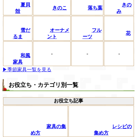
夏貝
きの
きのこ
落ち葉
殻
み
フル
雪だ
オーナメ
花
ーツ
るま
ント
-
-
-
和風
家具
▶季節家具一覧を見る
お役立ち・カテゴリ別一覧
お役立ち記事
家具の集
レシピの
め方
集め方