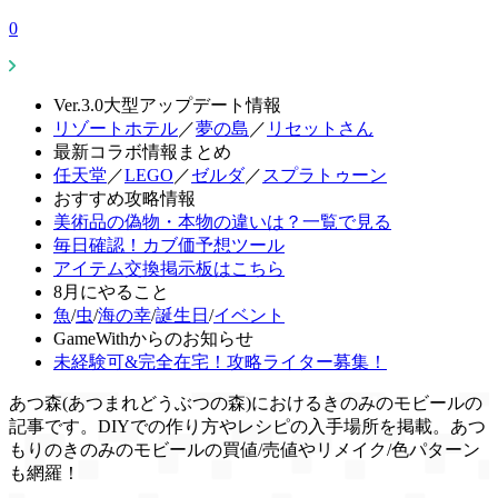
0
Ver.3.0大型アップデート情報
リゾートホテル
／
夢の島
／
リセットさん
最新コラボ情報まとめ
任天堂
／
LEGO
／
ゼルダ
／
スプラトゥーン
おすすめ攻略情報
美術品の偽物・本物の違いは？一覧で見る
毎日確認！カブ価予想ツール
アイテム交換掲示板はこちら
8月にやること
魚
/
虫
/
海の幸
/
誕生日
/
イベント
GameWithからのお知らせ
未経験可&完全在宅！攻略ライター募集！
あつ森(あつまれどうぶつの森)におけるきのみのモビールの
記事です。DIYでの作り方やレシピの入手場所を掲載。あつ
もりのきのみのモビールの買値/売値やリメイク/色パターン
も網羅！