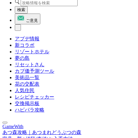
検索
ご意見
アプデ情報
新コラボ
リゾートホテル
夢の島
リセットさん
カブ価予測ツール
美術品一覧
花の交配表
人気住民
レシピチェッカー
交換掲示板
ハピパラ攻略
GameWith
あつ森攻略｜あつまれどうぶつの森