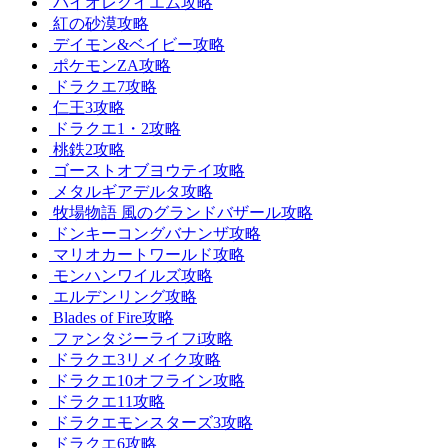
バイオレクイエム攻略
紅の砂漠攻略
デイモン&ベイビー攻略
ポケモンZA攻略
ドラクエ7攻略
仁王3攻略
ドラクエ1・2攻略
桃鉄2攻略
ゴーストオブヨウテイ攻略
メタルギアデルタ攻略
牧場物語 風のグランドバザール攻略
ドンキーコングバナンザ攻略
マリオカートワールド攻略
モンハンワイルズ攻略
エルデンリング攻略
Blades of Fire攻略
ファンタジーライフi攻略
ドラクエ3リメイク攻略
ドラクエ10オフライン攻略
ドラクエ11攻略
ドラクエモンスターズ3攻略
ドラクエ6攻略