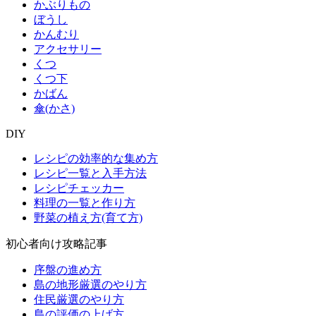
かぶりもの
ぼうし
かんむり
アクセサリー
くつ
くつ下
かばん
傘(かさ)
DIY
レシピの効率的な集め方
レシピ一覧と入手方法
レシピチェッカー
料理の一覧と作り方
野菜の植え方(育て方)
初心者向け攻略記事
序盤の進め方
島の地形厳選のやり方
住民厳選のやり方
島の評価の上げ方