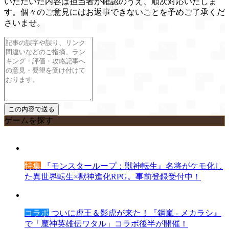
いただいた内容は担当者が確認のうえ、順次対応いたしま
す。個々のご意見にはお返事できないことを予めご了承くだ
さいませ。
ゲームを探す
特集
『モンスターループ：獣神転生』名将がケモ化し
た異世界転生×獣神進化RPG。事前登録受付中！
コラボ
ついに虎王＆影虎が来た！『鋼嵐 - メカラシ』
で「魔神英雄伝ワタル」コラボ後半が開催！