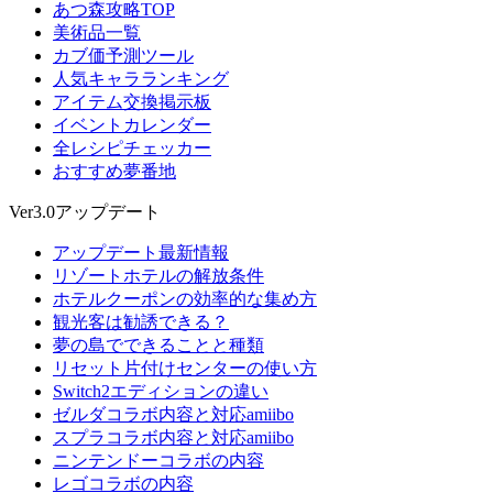
あつ森攻略TOP
美術品一覧
カブ価予測ツール
人気キャラランキング
アイテム交換掲示板
イベントカレンダー
全レシピチェッカー
おすすめ夢番地
Ver3.0アップデート
アップデート最新情報
リゾートホテルの解放条件
ホテルクーポンの効率的な集め方
観光客は勧誘できる？
夢の島でできることと種類
リセット片付けセンターの使い方
Switch2エディションの違い
ゼルダコラボ内容と対応amiibo
スプラコラボ内容と対応amiibo
ニンテンドーコラボの内容
レゴコラボの内容