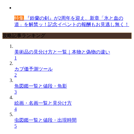
特集
『鈴蘭の剣』が2周年を迎え、新章「氷と血の
道」を解禁ッ！記念イベントの報酬もお見逃し無く！
攻略記事ランキング
美術品の見分け方と一覧｜本物と偽物の違い
1
カブ価予測ツール
2
魚図鑑一覧と値段・魚影
3
絵画・名画一覧と見分け方
4
虫図鑑一覧と値段・出現時間
5