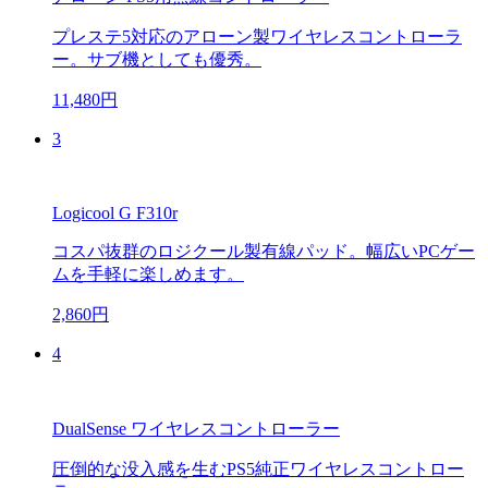
プレステ5対応のアローン製ワイヤレスコントローラ
ー。サブ機としても優秀。
11,480円
3
Logicool G F310r
コスパ抜群のロジクール製有線パッド。幅広いPCゲー
ムを手軽に楽しめます。
2,860円
4
DualSense ワイヤレスコントローラー
圧倒的な没入感を生むPS5純正ワイヤレスコントロー