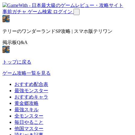
事前ガチャ
ゲーム検索
ログイン
テリーのワンダーランドSP攻略 | スマホ版テリワン
掲示板Q&A
トップに戻る
ゲーム攻略一覧を見る
おすすめ配合表
最強モンスター
おすすめキャラ
黄金郷攻略
最強スキル
全モンスター
毎日やること
他国マスター
読むべき記事