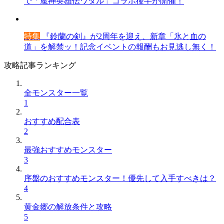
で「魔神英雄伝ワタル」コラボ後半が開催！
特集
『鈴蘭の剣』が2周年を迎え、新章「氷と血の
道」を解禁ッ！記念イベントの報酬もお見逃し無く！
攻略記事ランキング
全モンスター一覧
1
おすすめ配合表
2
最強おすすめモンスター
3
序盤のおすすめモンスター！優先して入手すべきは？
4
黄金郷の解放条件と攻略
5