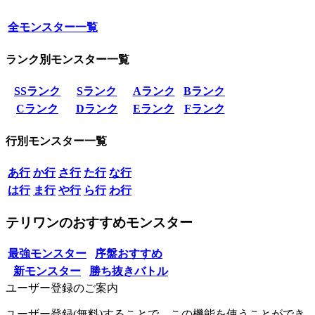
全モンスター一覧
ランク別モンスター一覧
SSランク
Sランク
Aランク
Bランク
Cランク
Dランク
Eランク
Fランク
行別モンスター一覧
あ行
か行
さ行
た行
な行
は行
ま行
や行
ら行
わ行
テリワンのおすすめモンスター
最強モンスター
序盤おすすめ
新モンスター
勝ち抜きバトル
ユーザー登録のご案内
ユーザー登録(無料)することで、この機能を使うことができ