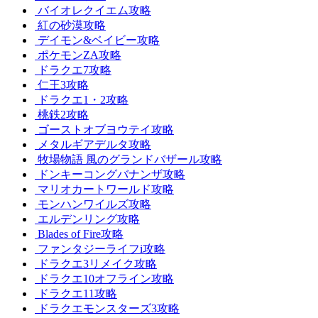
バイオレクイエム攻略
紅の砂漠攻略
デイモン&ベイビー攻略
ポケモンZA攻略
ドラクエ7攻略
仁王3攻略
ドラクエ1・2攻略
桃鉄2攻略
ゴーストオブヨウテイ攻略
メタルギアデルタ攻略
牧場物語 風のグランドバザール攻略
ドンキーコングバナンザ攻略
マリオカートワールド攻略
モンハンワイルズ攻略
エルデンリング攻略
Blades of Fire攻略
ファンタジーライフi攻略
ドラクエ3リメイク攻略
ドラクエ10オフライン攻略
ドラクエ11攻略
ドラクエモンスターズ3攻略