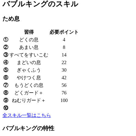
バブルキングのスキル
ため息
習得
必要ポイント
①
どくの息
4
②
あまい息
8
③
すべてをすいこむ
14
④
まどいの息
22
⑤
ぎゃくふう
30
⑥
やけつく息
42
⑦
もうどくの息
56
⑧
どくガード＋
76
⑨
ねむりガード＋
100
⑩
全スキル一覧はこちら
バブルキングの特性