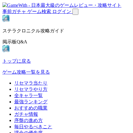
事前ガチャ
ゲーム検索
ログイン
ステラクロニクル攻略ガイド
掲示板Q&A
トップに戻る
ゲーム攻略一覧を見る
リセマラ当たり
リセマラやり方
全キャラ一覧
最強ランキング
おすすめの職業
ガチャ情報
序盤の進め方
毎日やるべきこと
課金の優先度