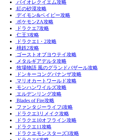
バイオレクイエム攻略
紅の砂漠攻略
デイモン&ベイビー攻略
ポケモンZA攻略
ドラクエ7攻略
仁王3攻略
ドラクエ1・2攻略
桃鉄2攻略
ゴーストオブヨウテイ攻略
メタルギアデルタ攻略
牧場物語 風のグランドバザール攻略
ドンキーコングバナンザ攻略
マリオカートワールド攻略
モンハンワイルズ攻略
エルデンリング攻略
Blades of Fire攻略
ファンタジーライフi攻略
ドラクエ3リメイク攻略
ドラクエ10オフライン攻略
ドラクエ11攻略
ドラクエモンスターズ3攻略
ドラクエ6攻略