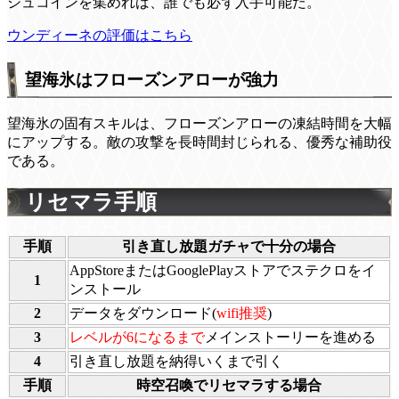
シュコインを集めれば、誰でも必ず入手可能だ。
ウンディーネの評価はこちら
望海氷はフローズンアローが強力
望海氷の固有スキルは、フローズンアローの凍結時間を大幅
にアップする。敵の攻撃を長時間封じられる、優秀な補助役
である。
リセマラ手順
手順
引き直し放題ガチャで十分の場合
AppStoreまたはGooglePlayストアでステクロをイ
1
ンストール
2
データをダウンロード(
wifi推奨
)
3
レベルが6になるまで
メインストーリーを進める
4
引き直し放題を納得いくまで引く
手順
時空召喚でリセマラする場合