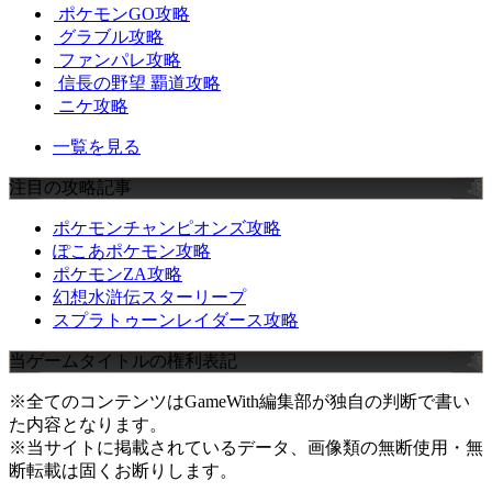
ポケモンGO攻略
グラブル攻略
ファンパレ攻略
信長の野望 覇道攻略
ニケ攻略
一覧を見る
注目の攻略記事
ポケモンチャンピオンズ攻略
ぽこあポケモン攻略
ポケモンZA攻略
幻想水滸伝スターリープ
スプラトゥーンレイダース攻略
当ゲームタイトルの権利表記
※全てのコンテンツはGameWith編集部が独自の判断で書い
た内容となります。
※当サイトに掲載されているデータ、画像類の無断使用・無
断転載は固くお断りします。