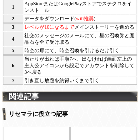
AppStoreまたはGooglePlayストアでステクロをイ
1
ンストール
2
データをダウンロード(
wifi推奨
)
3
レベルが10になるまで
メインストーリーを進める
社交のメッセージのメールにて、星の召喚券と魔
4
晶石を全て受け取る
5
時空の扉にて、時空召喚を引けるだけ引く
当たりが出れば手順7へ、出なければ画面左上の
6
主人公アイコンから設定でアカウントを削除して
3へ戻る
7
引き直し放題を納得いくまで引く
関連記事
リセマラに役立つ記事