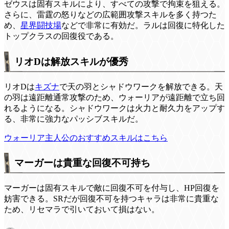
ゼウスは固有スキルにより、すべての攻撃で拘束を狙える。
さらに、雷霆の怒りなどの広範囲攻撃スキルを多く持つた
め、
星界闘技場
などで非常に有効だ。ラルは回復に特化した
トップクラスの回復役である。
リオDは解放スキルが優秀
リオDは
キズナ
で天の羽とシャドウワークを解放できる。天
の羽は遠距離通常攻撃のため、ウォーリアが遠距離で立ち回
れるようになる。シャドウワークは火力と耐久力をアップす
る、非常に強力なパッシブスキルだ。
ウォーリア主人公のおすすめスキルはこちら
マーガーは貴重な回復不可持ち
マーガーは固有スキルで敵に回復不可を付与し、HP回復を
妨害できる。SRだが回復不可を持つキャラは非常に貴重な
ため、リセマラで引いておいて損はない。