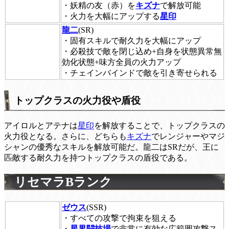
・妖精の友（赤）を
キズナ
で解放可能
・火力を大幅にアップする
星印
龍二
(SR)
・固有スキルで耐久力を大幅にアップ
・必殺技で敵を閉じ込め+自身を状態異常無
効化状態+味方全員の火力アップ
・チェインバインドで敵を引き寄せられる
トップクラスの火力役や盾役
アイロルとアテナは
星印
を解放することで、トップクラスの
火力役となる。さらに、どちらも
キズナ
でレンジャーやマジ
シャンの優秀なスキルを解放可能だ。龍二はSRだが、王に
匹敵する耐久力を持つトップクラスの盾役である。
リセマラBランク
ゼウス
(SSR)
・すべての攻撃で拘束を狙える
・
星界闘技場
で非常に有効な広範囲攻撃ス