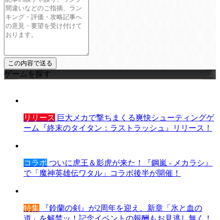
ゲームを探す
リリース
巨大メカで撃ちまくる爽快シューティングゲ
ーム『終末のタイタン：ラストラッシュ』リリース！
コラボ
ついに虎王＆影虎が来た！『鋼嵐 - メカラシ』
で「魔神英雄伝ワタル」コラボ後半が開催！
特集
『鈴蘭の剣』が2周年を迎え、新章「氷と血の
道」を解禁ッ！記念イベントの報酬もお見逃し無く！