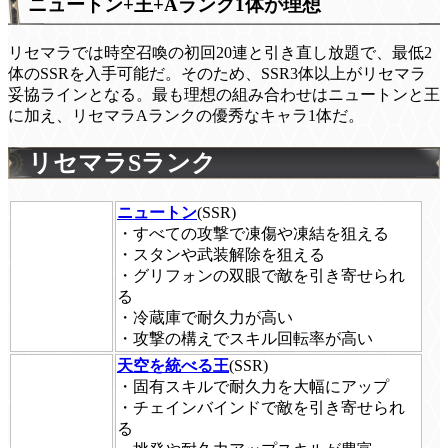
ニュートン+王+Aランク1体が理想
リセマラでは時空召喚の初回20連と引き直し放題で、最低2
体のSSRを入手可能だ。そのため、SSR3体以上がリセマラ
妥協ラインとなる。最も理想の組み合わせはニュートンと王
に加え、リセマラAランクの優秀なキャラ1体だ。
リセマラSランク
ニュートン
(SSR)
・すべての攻撃で凍傷や凍結を狙える
・スタンや武装解除を狙える
・グリフォンの双眼で敵を引き寄せられ
る
・冷蔵庫で耐久力が高い
・攻撃の構えでスキル回転率が高い
天空を統べる王
(SSR)
・固有スキルで耐久力を大幅にアップ
・チェインバインドで敵を引き寄せられ
る