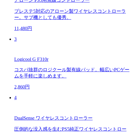
アローン PS5用無線コントローラー
プレステ5対応のアローン製ワイヤレスコントローラ
ー。サブ機としても優秀。
11,480円
3
Logicool G F310r
コスパ抜群のロジクール製有線パッド。幅広いPCゲー
ムを手軽に楽しめます。
2,860円
4
DualSense ワイヤレスコントローラー
圧倒的な没入感を生むPS5純正ワイヤレスコントロー