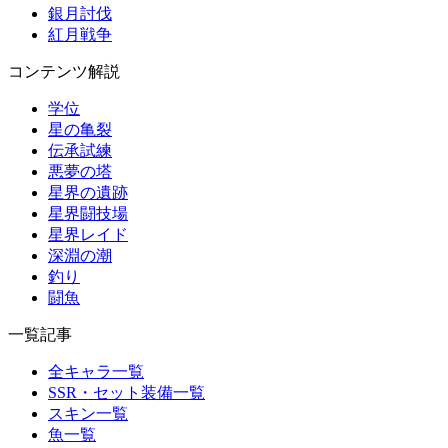
銀月討伐
紅月戦争
コンテンツ解説
学位
星の亀裂
伝承試練
悪夢の塔
星界の遺跡
星界闘技場
星界レイド
深淵の潮
釣り
闘魚
一覧記事
全キャラ一覧
SSR・セット装備一覧
スキン一覧
魚一覧