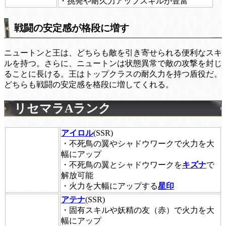
・挑発や耐久力アップスキルが豊富
戦闘の安定感が格段に増す
ニュートンと王は、どちらも敵を引き寄せられる便利なスキ
ルを持つ。さらに、ニュートンは状態異常で敵の攻撃を封じ
ることに長ける。王はトップクラスの耐久力を持つ盾役だ。
どちらも戦闘の安定感を格段に増してくれる。
リセマラAランク
アイロル
(SSR)
・不死鳥の翼やシャドウワークで火力を大
幅にアップ
・不死鳥の翼とシャドウワークを
キズナ
で
解放可能
・火力を大幅にアップする
星印
アテナ
(SSR)
・固有スキルや妖精の友（赤）で火力を大
幅にアップ