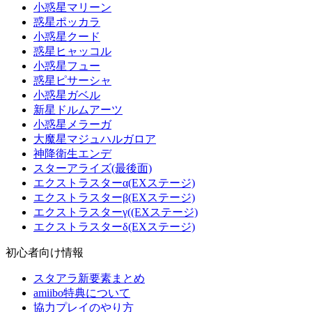
小惑星マリーン
惑星ポッカラ
小惑星クード
惑星ヒャッコル
小惑星フュー
惑星ピサーシャ
小惑星ガベル
新星ドルムアーツ
小惑星メラーガ
大魔星マジュハルガロア
神降衛生エンデ
スターアライズ(最後面)
エクストラスターα(EXステージ)
エクストラスターβ(EXステージ)
エクストラスターγ((EXステージ)
エクストラスターδ(EXステージ)
初心者向け情報
スタアラ新要素まとめ
amiibo特典について
協力プレイのやり方