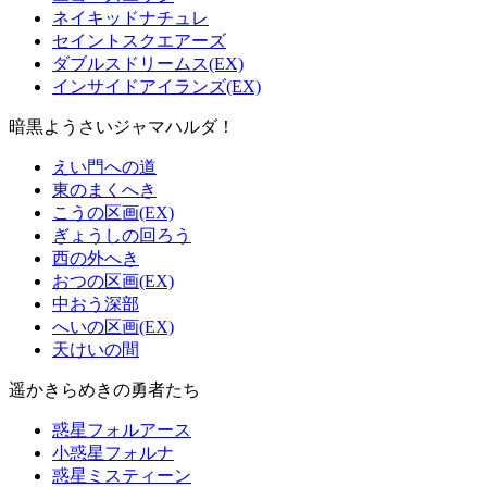
ネイキッドナチュレ
セイントスクエアーズ
ダブルスドリームス(EX)
インサイドアイランズ(EX)
暗黒ようさいジャマハルダ！
えい門への道
東のまくへき
こうの区画(EX)
ぎょうしの回ろう
西の外へき
おつの区画(EX)
中おう深部
へいの区画(EX)
天けいの間
遥かきらめきの勇者たち
惑星フォルアース
小惑星フォルナ
惑星ミスティーン