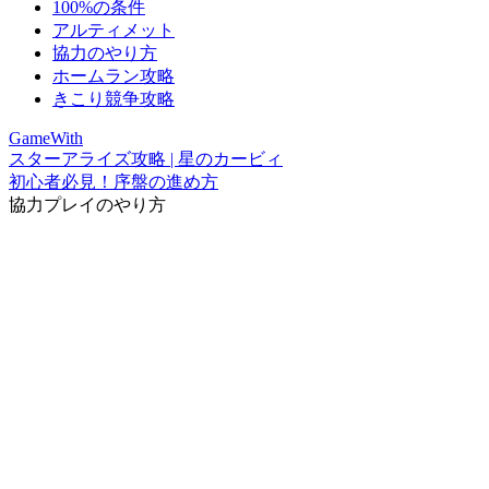
100%の条件
アルティメット
協力のやり方
ホームラン攻略
きこり競争攻略
GameWith
スターアライズ攻略 | 星のカービィ
初心者必見！序盤の進め方
協力プレイのやり方