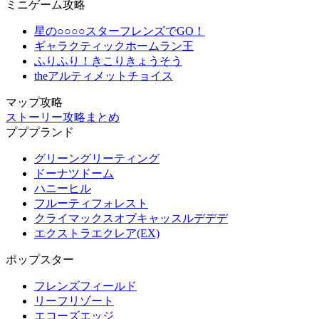
ミニゲーム攻略
星の○○○○スターフレンズでGO！
ギャラクティックホームラン王
ふりふり！きこりきょうそう
theアルティメットチョイス
マップ攻略
ストーリー攻略まとめ
プププランド
グリーングリーティング
ドーナツドーム
ハニーヒル
フルーティフォレスト
クライマックスオブキャッスルデデデ
エクストラエクレア(EX)
ポップスター
フレンズフィールド
リーフリゾート
エコーズエッジ