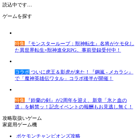
読込中です…
ゲームを探す
特集
『モンスターループ：獣神転生』名将がケモ化し
た異世界転生×獣神進化RPG。事前登録受付中！
コラボ
ついに虎王＆影虎が来た！『鋼嵐 - メカラシ』
で「魔神英雄伝ワタル」コラボ後半が開催！
特集
『鈴蘭の剣』が2周年を迎え、新章「氷と血の
道」を解禁ッ！記念イベントの報酬もお見逃し無く！
攻略取扱いゲーム
家庭用ゲーム機
ポケモンチャンピオンズ攻略