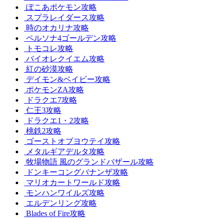
ぽこあポケモン攻略
スプラレイダース攻略
時のオカリナ攻略
ペルソナ4ゴールデン攻略
トモコレ攻略
バイオレクイエム攻略
紅の砂漠攻略
デイモン&ベイビー攻略
ポケモンZA攻略
ドラクエ7攻略
仁王3攻略
ドラクエ1・2攻略
桃鉄2攻略
ゴーストオブヨウテイ攻略
メタルギアデルタ攻略
牧場物語 風のグランドバザール攻略
ドンキーコングバナンザ攻略
マリオカートワールド攻略
モンハンワイルズ攻略
エルデンリング攻略
Blades of Fire攻略