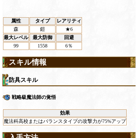
属性
タイプ
レアリティ
森
鎧
★6
最大レベル
最大防御
回避
99
1558
6％
スキル情報
防具スキル
戦略級魔法師の覚悟
効果
魔法科高校またはバランスタイプの攻撃力が75%アップ
入手方法