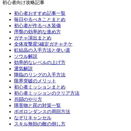
初心者向け攻略記事
初心者おすすめ記事一覧
毎日やるべきことまとめ
初心者が作るべき装備
序盤の効率的な進め方
ガチャ演出まとめ
全体攻撃星5確定ガチャチケ
虹結晶の入手方法と使い道
ソウル解説
効率的なレベルの上げ方
運気解説
降臨のリングの入手方法
限界突破のメリット
初心者ミッションまとめ
初心者ミッションのクリア方法
共闘のやり方
障害物と罠の対策一覧
ポポロンダンスの周回方法
なぞりキャンセル
スキル無効の敵の倒し方