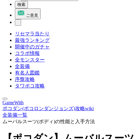
検索
ご意見
リセマラ当たり
最強ランキング
開催中のガチャ
コラボ情報
全モンスター
全装備
有名人図鑑
序盤攻略
タワポコ攻略
GameWith
ポコダン(ポコロンダンジョンズ)攻略wiki
全装備一覧
ムーバルスーツ(ボディ)の性能と入手方法
【ポコダン】ムーバルスーツ