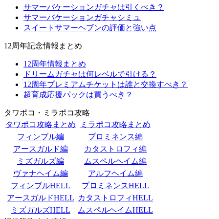
サマーバケーションガチャは引くべき？
サマーバケーションガチャシミュ
スイートサマーヘブンの評価と強い点
12周年記念情報まとめ
12周年情報まとめ
ドリームガチャは何レベルで引ける？
12周年プレミアムチケットは誰と交換すべき？
超育成応援パックは買うべき？
タワポコ・ミラポコ攻略
タワポコ攻略まとめ
ミラポコ攻略まとめ
フィンブル編
プロミネンス編
アースガルド編
カタストロフィ編
ミズガルズ編
ムスペルヘイム編
ヴァナヘイム編
アルフヘイム編
フィンブルHELL
プロミネンスHELL
アースガルドHELL
カタストロフィHELL
ミズガルズHELL
ムスペルヘイムHELL