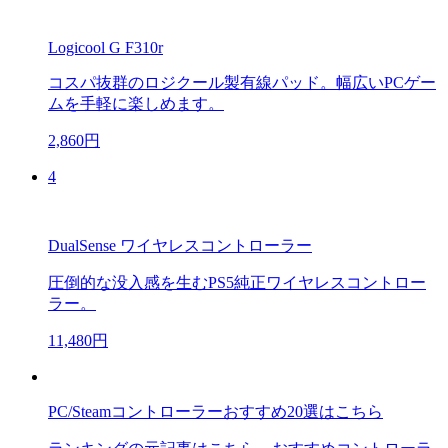
Logicool G F310r
コスパ抜群のロジクール製有線パッド。幅広いPCゲー
ムを手軽に楽しめます。
2,860円
4
DualSense ワイヤレスコントローラー
圧倒的な没入感を生むPS5純正ワイヤレスコントロー
ラー。
11,480円
PC/Steamコントローラーおすすめ20選はこちら