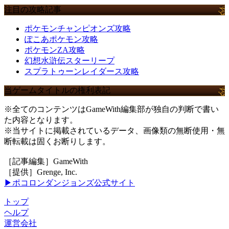
注目の攻略記事
ポケモンチャンピオンズ攻略
ぽこあポケモン攻略
ポケモンZA攻略
幻想水滸伝スターリープ
スプラトゥーンレイダース攻略
当ゲームタイトルの権利表記
※全てのコンテンツはGameWith編集部が独自の判断で書い
た内容となります。
※当サイトに掲載されているデータ、画像類の無断使用・無
断転載は固くお断りします。
［記事編集］GameWith
［提供］Grenge, Inc.
▶ポコロンダンジョンズ公式サイト
トップ
ヘルプ
運営会社