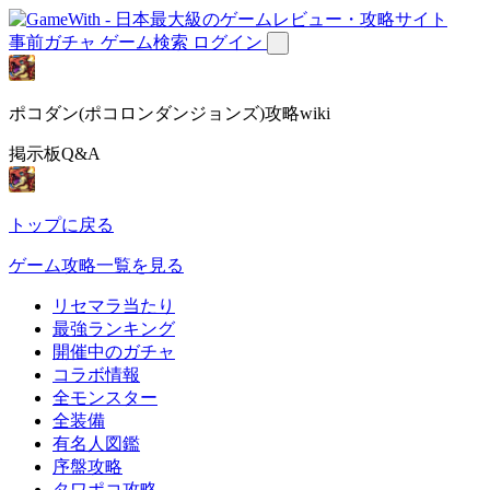
事前ガチャ
ゲーム検索
ログイン
ポコダン(ポコロンダンジョンズ)攻略wiki
掲示板Q&A
トップに戻る
ゲーム攻略一覧を見る
リセマラ当たり
最強ランキング
開催中のガチャ
コラボ情報
全モンスター
全装備
有名人図鑑
序盤攻略
タワポコ攻略