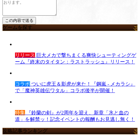
ゲームを探す
リリース
巨大メカで撃ちまくる爽快シューティングゲ
ーム『終末のタイタン：ラストラッシュ』リリース！
コラボ
ついに虎王＆影虎が来た！『鋼嵐 - メカラシ』
で「魔神英雄伝ワタル」コラボ後半が開催！
特集
『鈴蘭の剣』が2周年を迎え、新章「氷と血の
道」を解禁ッ！記念イベントの報酬もお見逃し無く！
攻略記事ランキング