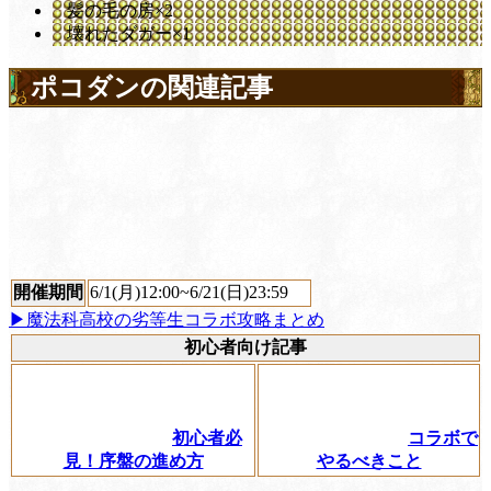
髪の毛の房×2
壊れたダガー×1
ポコダンの関連記事
開催期間
6/1(月)12:00~6/21(日)23:59
▶魔法科高校の劣等生コラボ攻略まとめ
初心者向け記事
初心者必
コラボで
見！序盤の進め方
やるべきこと