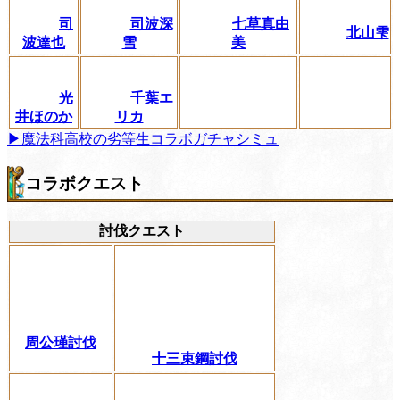
司
司波深
七草真由
北山雫
波達也
雪
美
光
千葉エ
井ほのか
リカ
▶魔法科高校の劣等生コラボガチャシミュ
コラボクエスト
討伐クエスト
周公瑾討伐
十三束鋼討伐