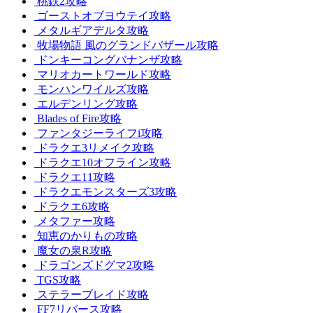
桃鉄2攻略
ゴーストオブヨウテイ攻略
メタルギアデルタ攻略
牧場物語 風のグランドバザール攻略
ドンキーコングバナンザ攻略
マリオカートワールド攻略
モンハンワイルズ攻略
エルデンリング攻略
Blades of Fire攻略
ファンタジーライフi攻略
ドラクエ3リメイク攻略
ドラクエ10オフライン攻略
ドラクエ11攻略
ドラクエモンスターズ3攻略
ドラクエ6攻略
メタファー攻略
知恵のかりもの攻略
魔女の泉R攻略
ドラゴンズドグマ2攻略
TGS攻略
ステラーブレイド攻略
FF7リバース攻略