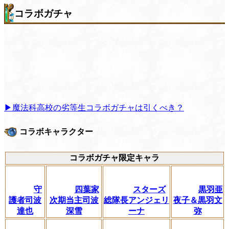
コラボガチャ
▶魔法科高校の劣等生コラボガチャは引くべき？
コラボキャラクター
コラボガチャ限定キャラ
守
四葉家
スターズ
黒羽亜
護者司波
次期当主司波
総隊長アンジェリ
夜子＆黒羽文
達也
深雪
ーナ
弥