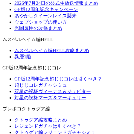
2026年7月24日の公式生放送情報まとめ
GP版12周年記念キャンペーン
あやかしクイーンレイス襲来
ウェブショップの使い方
光闇属性の改修まとめ
ムスペルヘイム編HELL
ムスペルヘイム編HELL攻略まとめ
異層1階
GP版12周年記念超じじコレ
GP版12周年記念超じじコレは引くべき？
超じじコレガチャシミュ
双星の祝杯ヴィーナス＆ジュピター
対星の祝杯マーズ＆マーキュリー
ブレポコクトゥグア編
クトゥグア編攻略まとめ
レジェンドガチャは引くべき？
クトゥグア編レジェンドガチャシミュ