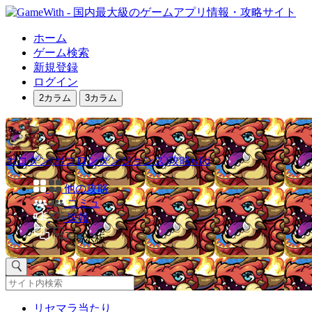
ホーム
ゲーム検索
新規登録
ログイン
2カラム
3カラム
ポコダン(ポコロンダンジョンズ)攻略wiki
他の攻略
コミュ
速報
掲示板
リセマラ当たり