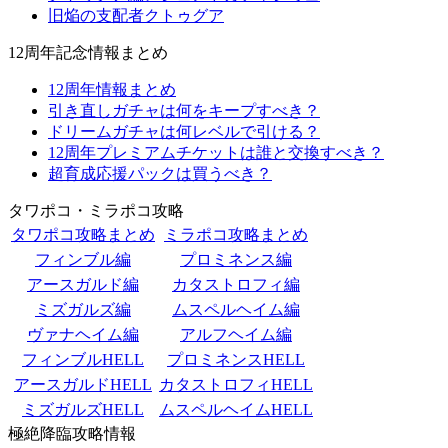
旧焔の支配者クトゥグア
12周年記念情報まとめ
12周年情報まとめ
引き直しガチャは何をキープすべき？
ドリームガチャは何レベルで引ける？
12周年プレミアムチケットは誰と交換すべき？
超育成応援パックは買うべき？
タワポコ・ミラポコ攻略
タワポコ攻略まとめ
ミラポコ攻略まとめ
フィンブル編
プロミネンス編
アースガルド編
カタストロフィ編
ミズガルズ編
ムスペルヘイム編
ヴァナヘイム編
アルフヘイム編
フィンブルHELL
プロミネンスHELL
アースガルドHELL
カタストロフィHELL
ミズガルズHELL
ムスペルヘイムHELL
極絶降臨攻略情報