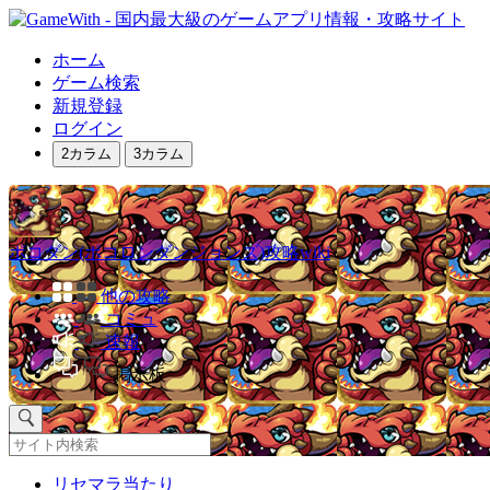
ホーム
ゲーム検索
新規登録
ログイン
2カラム
3カラム
ポコダン(ポコロンダンジョンズ)攻略wiki
他の攻略
コミュ
速報
掲示板
リセマラ当たり