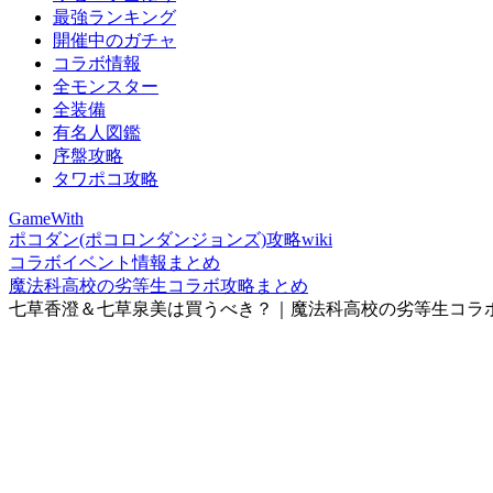
最強ランキング
開催中のガチャ
コラボ情報
全モンスター
全装備
有名人図鑑
序盤攻略
タワポコ攻略
GameWith
ポコダン(ポコロンダンジョンズ)攻略wiki
コラボイベント情報まとめ
魔法科高校の劣等生コラボ攻略まとめ
七草香澄＆七草泉美は買うべき？｜魔法科高校の劣等生コラ