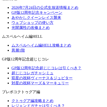
2026年7月24日の公式生放送情報まとめ
GP版12周年記念キャンペーン
あやかしクイーンレイス襲来
ウェブショップの使い方
光闇属性の改修まとめ
ムスペルヘイム編HELL
ムスペルヘイム編HELL攻略まとめ
異層1階
GP版12周年記念超じじコレ
GP版12周年記念超じじコレは引くべき？
超じじコレガチャシミュ
双星の祝杯ヴィーナス＆ジュピター
対星の祝杯マーズ＆マーキュリー
ブレポコクトゥグア編
クトゥグア編攻略まとめ
レジェンドガチャは引くべき？