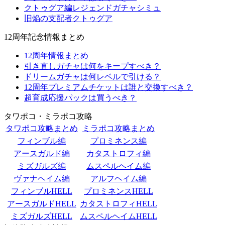
クトゥグア編レジェンドガチャシミュ
旧焔の支配者クトゥグア
12周年記念情報まとめ
12周年情報まとめ
引き直しガチャは何をキープすべき？
ドリームガチャは何レベルで引ける？
12周年プレミアムチケットは誰と交換すべき？
超育成応援パックは買うべき？
タワポコ・ミラポコ攻略
タワポコ攻略まとめ
ミラポコ攻略まとめ
フィンブル編
プロミネンス編
アースガルド編
カタストロフィ編
ミズガルズ編
ムスペルヘイム編
ヴァナヘイム編
アルフヘイム編
フィンブルHELL
プロミネンスHELL
アースガルドHELL
カタストロフィHELL
ミズガルズHELL
ムスペルヘイムHELL