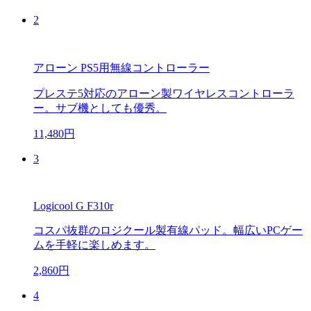
2
アローン PS5用無線コントローラー
プレステ5対応のアローン製ワイヤレスコントローラ
ー。サブ機としても優秀。
11,480円
3
Logicool G F310r
コスパ抜群のロジクール製有線パッド。幅広いPCゲー
ムを手軽に楽しめます。
2,860円
4