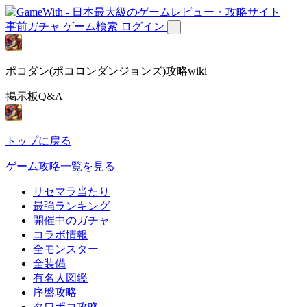
事前ガチャ
ゲーム検索
ログイン
ポコダン(ポコロンダンジョンズ)攻略wiki
掲示板Q&A
トップに戻る
ゲーム攻略一覧を見る
リセマラ当たり
最強ランキング
開催中のガチャ
コラボ情報
全モンスター
全装備
有名人図鑑
序盤攻略
タワポコ攻略