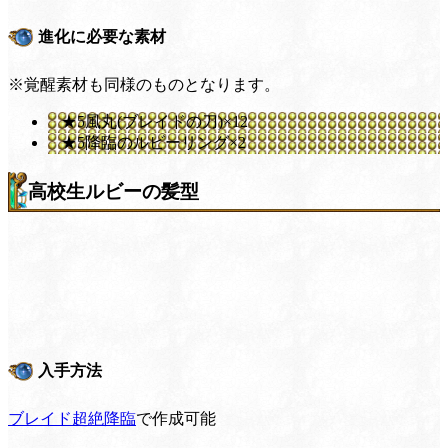
進化に必要な素材
※覚醒素材も同様のものとなります。
★5風丸(ブレイドの刀)×12
★5降臨のルビーリング×2
高校生ルビーの髪型
入手方法
ブレイド超絶降臨
で作成可能