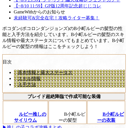
【~8/10 11:59】GP版12周年記念超じじコレ
GameWithからのお知らせ
未経験可&完全在宅！攻略ライター募集！
ポコダン(ポコロンダンジョンズ)のB小町ルビーの髪型の性
能と入手方法を紹介しています。B小町ルビーの髪型のスキ
ル情報や最大ステータスについてもまとめています。B小町
ルビーの髪型の情報はここをチェックしよう！
目次
基本情報と最大ステータス
スキル情報
入手方法
ブレイド超絶降臨で作成可能な装備
ルビー推しの
B小町ルビ
B小町ルビ
サイリウム
ーの髪型
ーの衣装
▶推しの子コラボ攻略まとめ