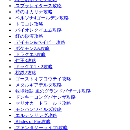
スプラレイダース攻略
時のオカリナ攻略
ペルソナ4ゴールデン攻略
トモコレ攻略
バイオレクイエム攻略
紅の砂漠攻略
デイモン&ベイビー攻略
ポケモンZA攻略
ドラクエ7攻略
仁王3攻略
ドラクエ1・2攻略
桃鉄2攻略
ゴーストオブヨウテイ攻略
メタルギアデルタ攻略
牧場物語 風のグランドバザール攻略
ドンキーコングバナンザ攻略
マリオカートワールド攻略
モンハンワイルズ攻略
エルデンリング攻略
Blades of Fire攻略
ファンタジーライフi攻略