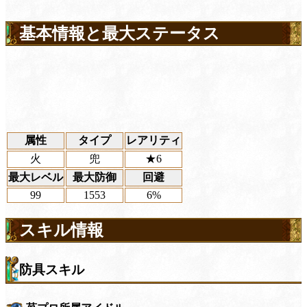
基本情報と最大ステータス
属性
タイプ
レアリティ
火
兜
★6
最大レベル
最大防御
回避
99
1553
6%
スキル情報
防具スキル