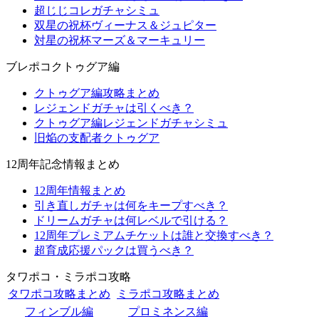
超じじコレガチャシミュ
双星の祝杯ヴィーナス＆ジュピター
対星の祝杯マーズ＆マーキュリー
ブレポコクトゥグア編
クトゥグア編攻略まとめ
レジェンドガチャは引くべき？
クトゥグア編レジェンドガチャシミュ
旧焔の支配者クトゥグア
12周年記念情報まとめ
12周年情報まとめ
引き直しガチャは何をキープすべき？
ドリームガチャは何レベルで引ける？
12周年プレミアムチケットは誰と交換すべき？
超育成応援パックは買うべき？
タワポコ・ミラポコ攻略
タワポコ攻略まとめ
ミラポコ攻略まとめ
フィンブル編
プロミネンス編