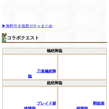
▶無料引き放題ガチャまとめ
コラボクエスト
極絶降臨
刀鬼極絶降
臨
超絶降臨
ブレイド超
鞘姫超
絶降臨
絶降臨