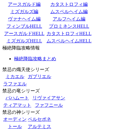
アースガルド編
カタストロフィ編
ミズガルズ編
ムスペルヘイム編
ヴァナヘイム編
アルフヘイム編
フィンブルHELL
プロミネンスHELL
アースガルドHELL
カタストロフィHELL
ミズガルズHELL
ムスペルヘイムHELL
極絶降臨攻略情報
極絶降臨攻略まとめ
禁忌の熾天使シリーズ
ミカエル
ガブリエル
ラファエル
禁忌の竜シリーズ
バハムート
リヴァイアサン
ティアマット
ファフニール
禁忌の神シリーズ
オーディン
ペルセポネ
トール
アルテミス