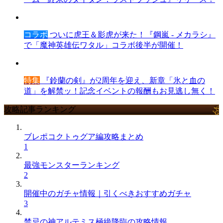
コラボ
ついに虎王＆影虎が来た！『鋼嵐 - メカラシ』
で「魔神英雄伝ワタル」コラボ後半が開催！
特集
『鈴蘭の剣』が2周年を迎え、新章「氷と血の
道」を解禁ッ！記念イベントの報酬もお見逃し無く！
攻略記事ランキング
ブレポコクトゥグア編攻略まとめ
1
最強モンスターランキング
2
開催中のガチャ情報｜引くべきおすすめガチャ
3
禁忌の神アルテミス極絶降臨の攻略情報