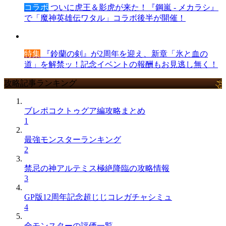
コラボ
ついに虎王＆影虎が来た！『鋼嵐 - メカラシ』
で「魔神英雄伝ワタル」コラボ後半が開催！
特集
『鈴蘭の剣』が2周年を迎え、新章「氷と血の
道」を解禁ッ！記念イベントの報酬もお見逃し無く！
攻略記事ランキング
ブレポコクトゥグア編攻略まとめ
1
最強モンスターランキング
2
禁忌の神アルテミス極絶降臨の攻略情報
3
GP版12周年記念超じじコレガチャシミュ
4
全モンスターの評価一覧