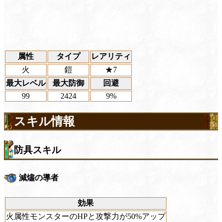
属性
タイプ
レアリティ
火
鎧
★7
最大レベル
最大防御
回避
99
2424
9%
スキル情報
防具スキル
減燼の導者
効果
火属性モンスターのHPと攻撃力が50%アップ