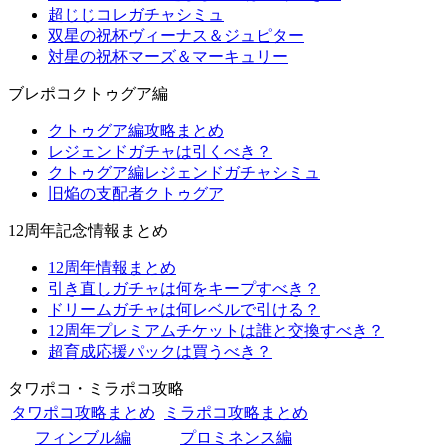
超じじコレガチャシミュ
双星の祝杯ヴィーナス＆ジュピター
対星の祝杯マーズ＆マーキュリー
ブレポコクトゥグア編
クトゥグア編攻略まとめ
レジェンドガチャは引くべき？
クトゥグア編レジェンドガチャシミュ
旧焔の支配者クトゥグア
12周年記念情報まとめ
12周年情報まとめ
引き直しガチャは何をキープすべき？
ドリームガチャは何レベルで引ける？
12周年プレミアムチケットは誰と交換すべき？
超育成応援パックは買うべき？
タワポコ・ミラポコ攻略
タワポコ攻略まとめ
ミラポコ攻略まとめ
フィンブル編
プロミネンス編