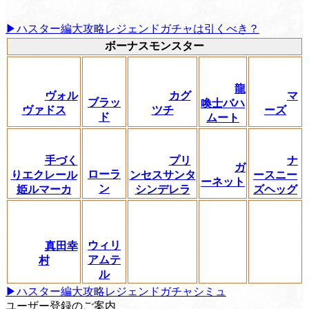
▶ハスター編大攻略レジェンドガチャは引くべき？
ボーナスモンスター
龍
ヴォル
カグ
マ
ブラッ
喚士バハ
ヴァドス
ツチ
ーズ
ド
ムート
手づく
プリ
ナ
ガ
ローラ
りエクレール
ンセスサンタ
ースニー
ーネット
ン
姫ルマーカ
シンデレラ
ズヘッグ
ウィリ
真田幸
アムテ
村
ル
▶ハスター編大攻略レジェンドガチャシミュ
ユーザー登録のご案内