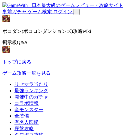
事前ガチャ
ゲーム検索
ログイン
ポコダン(ポコロンダンジョンズ)攻略wiki
掲示板Q&A
トップに戻る
ゲーム攻略一覧を見る
リセマラ当たり
最強ランキング
開催中のガチャ
コラボ情報
全モンスター
全装備
有名人図鑑
序盤攻略
タワポコ攻略