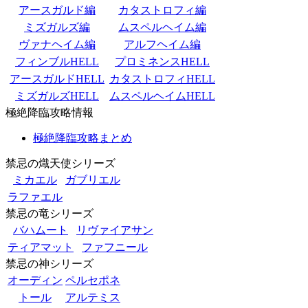
アースガルド編
カタストロフィ編
ミズガルズ編
ムスペルヘイム編
ヴァナヘイム編
アルフヘイム編
フィンブルHELL
プロミネンスHELL
アースガルドHELL
カタストロフィHELL
ミズガルズHELL
ムスペルヘイムHELL
極絶降臨攻略情報
極絶降臨攻略まとめ
禁忌の熾天使シリーズ
ミカエル
ガブリエル
ラファエル
禁忌の竜シリーズ
バハムート
リヴァイアサン
ティアマット
ファフニール
禁忌の神シリーズ
オーディン
ペルセポネ
トール
アルテミス