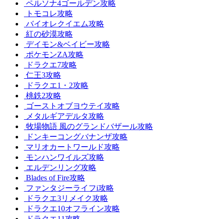
ペルソナ4ゴールデン攻略
トモコレ攻略
バイオレクイエム攻略
紅の砂漠攻略
デイモン&ベイビー攻略
ポケモンZA攻略
ドラクエ7攻略
仁王3攻略
ドラクエ1・2攻略
桃鉄2攻略
ゴーストオブヨウテイ攻略
メタルギアデルタ攻略
牧場物語 風のグランドバザール攻略
ドンキーコングバナンザ攻略
マリオカートワールド攻略
モンハンワイルズ攻略
エルデンリング攻略
Blades of Fire攻略
ファンタジーライフi攻略
ドラクエ3リメイク攻略
ドラクエ10オフライン攻略
ドラクエ11攻略