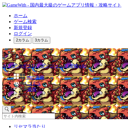
ホーム
ゲーム検索
新規登録
ログイン
2カラム
3カラム
ポコダン(ポコロンダンジョンズ)攻略wiki
他の攻略
コミュ
速報
掲示板
リセマラ当たり