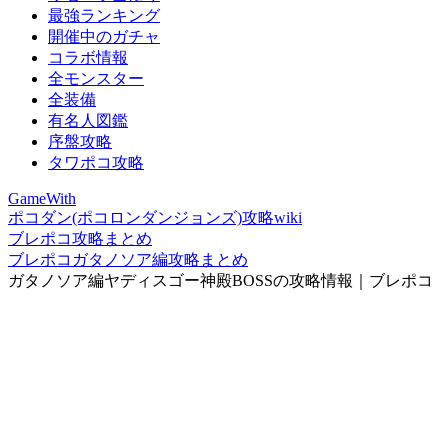
最強ランキング
開催中のガチャ
コラボ情報
全モンスター
全装備
有名人図鑑
序盤攻略
タワポコ攻略
GameWith
ポコダン(ポコロンダンジョンズ)攻略wiki
ブレポコ攻略まとめ
ブレポコガタノソア編攻略まとめ
ガタノソア編ヤディスゴー神殿BOSSの攻略情報｜ブレポコ