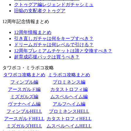
クトゥグア編レジェンドガチャシミュ
旧焔の支配者クトゥグア
12周年記念情報まとめ
12周年情報まとめ
引き直しガチャは何をキープすべき？
ドリームガチャは何レベルで引ける？
12周年プレミアムチケットは誰と交換すべき？
超育成応援パックは買うべき？
タワポコ・ミラポコ攻略
タワポコ攻略まとめ
ミラポコ攻略まとめ
フィンブル編
プロミネンス編
アースガルド編
カタストロフィ編
ミズガルズ編
ムスペルヘイム編
ヴァナヘイム編
アルフヘイム編
フィンブルHELL
プロミネンスHELL
アースガルドHELL
カタストロフィHELL
ミズガルズHELL
ムスペルヘイムHELL