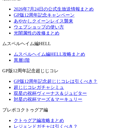
2026年7月24日の公式生放送情報まとめ
GP版12周年記念キャンペーン
あやかしクイーンレイス襲来
ウェブショップの使い方
光闇属性の改修まとめ
ムスペルヘイム編HELL
ムスペルヘイム編HELL攻略まとめ
異層1階
GP版12周年記念超じじコレ
GP版12周年記念超じじコレは引くべき？
超じじコレガチャシミュ
双星の祝杯ヴィーナス＆ジュピター
対星の祝杯マーズ＆マーキュリー
ブレポコクトゥグア編
クトゥグア編攻略まとめ
レジェンドガチャは引くべき？