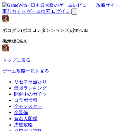
事前ガチャ
ゲーム検索
ログイン
ポコダン(ポコロンダンジョンズ)攻略wiki
掲示板Q&A
トップに戻る
ゲーム攻略一覧を見る
リセマラ当たり
最強ランキング
開催中のガチャ
コラボ情報
全モンスター
全装備
有名人図鑑
序盤攻略
タワポコ攻略