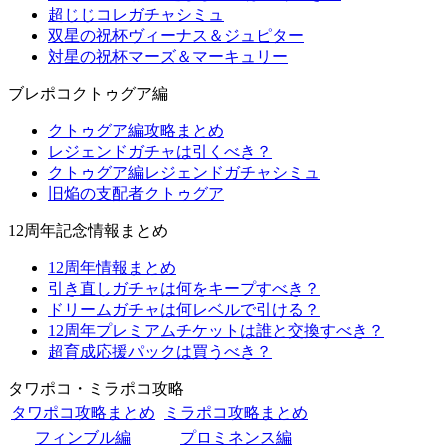
超じじコレガチャシミュ
双星の祝杯ヴィーナス＆ジュピター
対星の祝杯マーズ＆マーキュリー
ブレポコクトゥグア編
クトゥグア編攻略まとめ
レジェンドガチャは引くべき？
クトゥグア編レジェンドガチャシミュ
旧焔の支配者クトゥグア
12周年記念情報まとめ
12周年情報まとめ
引き直しガチャは何をキープすべき？
ドリームガチャは何レベルで引ける？
12周年プレミアムチケットは誰と交換すべき？
超育成応援パックは買うべき？
タワポコ・ミラポコ攻略
タワポコ攻略まとめ
ミラポコ攻略まとめ
フィンブル編
プロミネンス編