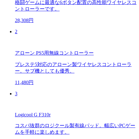
格闘ゲームに最適な6ボタン配置の高性能ワイヤレスコ
ントローラーです。
28,308円
2
アローン PS5用無線コントローラー
プレステ5対応のアローン製ワイヤレスコントローラ
ー。サブ機としても優秀。
11,480円
3
Logicool G F310r
コスパ抜群のロジクール製有線パッド。幅広いPCゲー
ムを手軽に楽しめます。