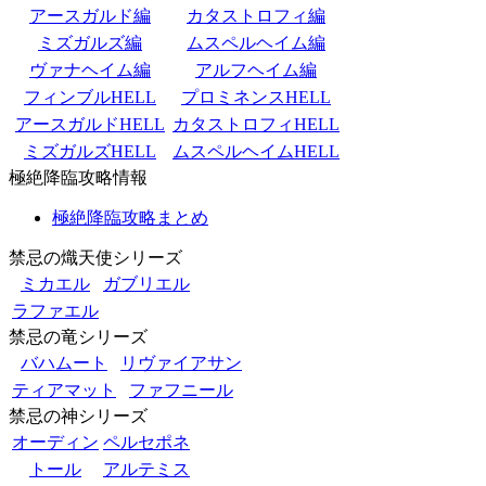
アースガルド編
カタストロフィ編
ミズガルズ編
ムスペルヘイム編
ヴァナヘイム編
アルフヘイム編
フィンブルHELL
プロミネンスHELL
アースガルドHELL
カタストロフィHELL
ミズガルズHELL
ムスペルヘイムHELL
極絶降臨攻略情報
極絶降臨攻略まとめ
禁忌の熾天使シリーズ
ミカエル
ガブリエル
ラファエル
禁忌の竜シリーズ
バハムート
リヴァイアサン
ティアマット
ファフニール
禁忌の神シリーズ
オーディン
ペルセポネ
トール
アルテミス