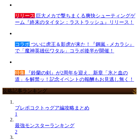
リリース
巨大メカで撃ちまくる爽快シューティングゲ
ーム『終末のタイタン：ラストラッシュ』リリース！
コラボ
ついに虎王＆影虎が来た！『鋼嵐 - メカラシ』
で「魔神英雄伝ワタル」コラボ後半が開催！
特集
『鈴蘭の剣』が2周年を迎え、新章「氷と血の
道」を解禁ッ！記念イベントの報酬もお見逃し無く！
攻略記事ランキング
ブレポコクトゥグア編攻略まとめ
1
最強モンスターランキング
2