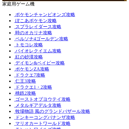
家庭用ゲーム機
ポケモンチャンピオンズ攻略
ぽこあポケモン攻略
スプラレイダース攻略
時のオカリナ攻略
ペルソナ4ゴールデン攻略
トモコレ攻略
バイオレクイエム攻略
紅の砂漠攻略
デイモン&ベイビー攻略
ポケモンZA攻略
ドラクエ7攻略
仁王3攻略
ドラクエ1・2攻略
桃鉄2攻略
ゴーストオブヨウテイ攻略
メタルギアデルタ攻略
牧場物語 風のグランドバザール攻略
ドンキーコングバナンザ攻略
マリオカートワールド攻略