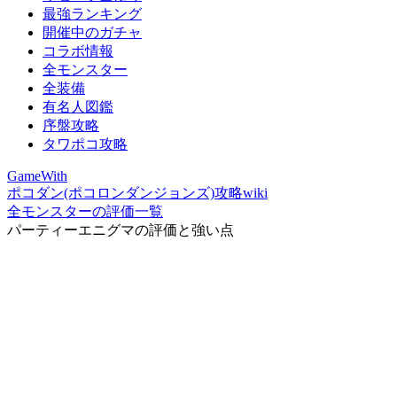
最強ランキング
開催中のガチャ
コラボ情報
全モンスター
全装備
有名人図鑑
序盤攻略
タワポコ攻略
GameWith
ポコダン(ポコロンダンジョンズ)攻略wiki
全モンスターの評価一覧
パーティーエニグマの評価と強い点