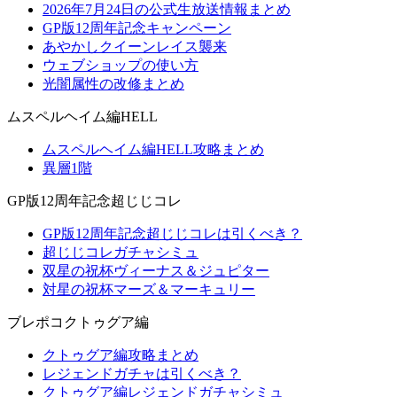
2026年7月24日の公式生放送情報まとめ
GP版12周年記念キャンペーン
あやかしクイーンレイス襲来
ウェブショップの使い方
光闇属性の改修まとめ
ムスペルヘイム編HELL
ムスペルヘイム編HELL攻略まとめ
異層1階
GP版12周年記念超じじコレ
GP版12周年記念超じじコレは引くべき？
超じじコレガチャシミュ
双星の祝杯ヴィーナス＆ジュピター
対星の祝杯マーズ＆マーキュリー
ブレポコクトゥグア編
クトゥグア編攻略まとめ
レジェンドガチャは引くべき？
クトゥグア編レジェンドガチャシミュ