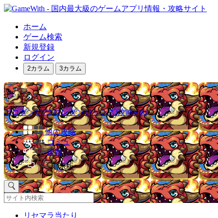
ホーム
ゲーム検索
新規登録
ログイン
2カラム
3カラム
ポコダン(ポコロンダンジョンズ)攻略wiki
他の攻略
コミュ
速報
掲示板
リセマラ当たり