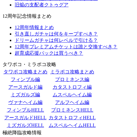
旧焔の支配者クトゥグア
12周年記念情報まとめ
12周年情報まとめ
引き直しガチャは何をキープすべき？
ドリームガチャは何レベルで引ける？
12周年プレミアムチケットは誰と交換すべき？
超育成応援パックは買うべき？
タワポコ・ミラポコ攻略
タワポコ攻略まとめ
ミラポコ攻略まとめ
フィンブル編
プロミネンス編
アースガルド編
カタストロフィ編
ミズガルズ編
ムスペルヘイム編
ヴァナヘイム編
アルフヘイム編
フィンブルHELL
プロミネンスHELL
アースガルドHELL
カタストロフィHELL
ミズガルズHELL
ムスペルヘイムHELL
極絶降臨攻略情報