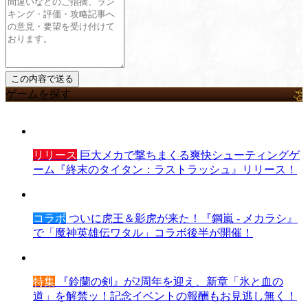
ゲームを探す
リリース
巨大メカで撃ちまくる爽快シューティングゲ
ーム『終末のタイタン：ラストラッシュ』リリース！
コラボ
ついに虎王＆影虎が来た！『鋼嵐 - メカラシ』
で「魔神英雄伝ワタル」コラボ後半が開催！
特集
『鈴蘭の剣』が2周年を迎え、新章「氷と血の
道」を解禁ッ！記念イベントの報酬もお見逃し無く！