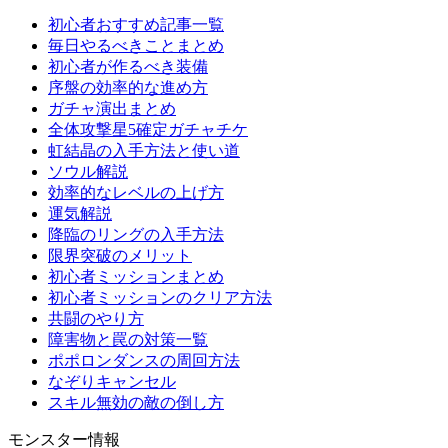
初心者おすすめ記事一覧
毎日やるべきことまとめ
初心者が作るべき装備
序盤の効率的な進め方
ガチャ演出まとめ
全体攻撃星5確定ガチャチケ
虹結晶の入手方法と使い道
ソウル解説
効率的なレベルの上げ方
運気解説
降臨のリングの入手方法
限界突破のメリット
初心者ミッションまとめ
初心者ミッションのクリア方法
共闘のやり方
障害物と罠の対策一覧
ポポロンダンスの周回方法
なぞりキャンセル
スキル無効の敵の倒し方
モンスター情報