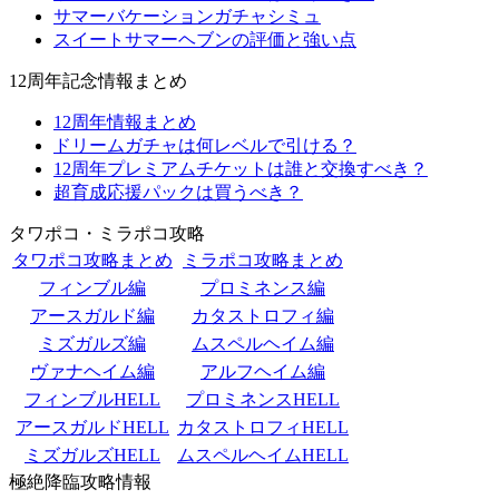
サマーバケーションガチャシミュ
スイートサマーヘブンの評価と強い点
12周年記念情報まとめ
12周年情報まとめ
ドリームガチャは何レベルで引ける？
12周年プレミアムチケットは誰と交換すべき？
超育成応援パックは買うべき？
タワポコ・ミラポコ攻略
タワポコ攻略まとめ
ミラポコ攻略まとめ
フィンブル編
プロミネンス編
アースガルド編
カタストロフィ編
ミズガルズ編
ムスペルヘイム編
ヴァナヘイム編
アルフヘイム編
フィンブルHELL
プロミネンスHELL
アースガルドHELL
カタストロフィHELL
ミズガルズHELL
ムスペルヘイムHELL
極絶降臨攻略情報