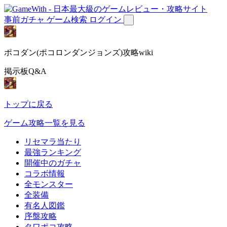
事前ガチャ
ゲーム検索
ログイン
ポコダン(ポコロンダンジョンズ)攻略wiki
掲示板Q&A
トップに戻る
ゲーム攻略一覧を見る
リセマラ当たり
最強ランキング
開催中のガチャ
コラボ情報
全モンスター
全装備
有名人図鑑
序盤攻略
タワポコ攻略