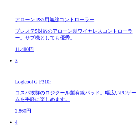
アローン PS5用無線コントローラー
プレステ5対応のアローン製ワイヤレスコントローラ
ー。サブ機としても優秀。
11,480円
3
Logicool G F310r
コスパ抜群のロジクール製有線パッド。幅広いPCゲー
ムを手軽に楽しめます。
2,860円
4