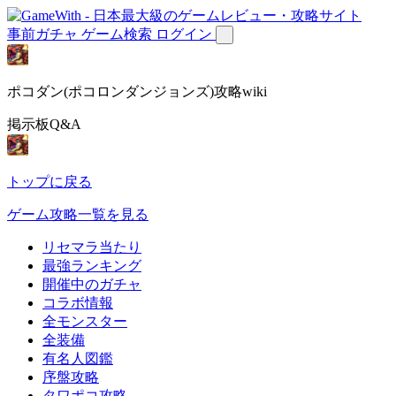
事前ガチャ
ゲーム検索
ログイン
ポコダン(ポコロンダンジョンズ)攻略wiki
掲示板Q&A
トップに戻る
ゲーム攻略一覧を見る
リセマラ当たり
最強ランキング
開催中のガチャ
コラボ情報
全モンスター
全装備
有名人図鑑
序盤攻略
タワポコ攻略