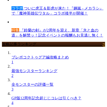
コラボ
ついに虎王＆影虎が来た！『鋼嵐 - メカラシ』
で「魔神英雄伝ワタル」コラボ後半が開催！
特集
『鈴蘭の剣』が2周年を迎え、新章「氷と血の
道」を解禁ッ！記念イベントの報酬もお見逃し無く！
攻略記事ランキング
ブレポコクトゥグア編攻略まとめ
1
最強モンスターランキング
2
全モンスターの評価一覧
3
GP版12周年記念超じじコレは引くべき？
4