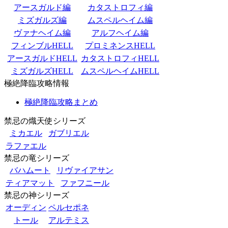
アースガルド編
カタストロフィ編
ミズガルズ編
ムスペルヘイム編
ヴァナヘイム編
アルフヘイム編
フィンブルHELL
プロミネンスHELL
アースガルドHELL
カタストロフィHELL
ミズガルズHELL
ムスペルヘイムHELL
極絶降臨攻略情報
極絶降臨攻略まとめ
禁忌の熾天使シリーズ
ミカエル
ガブリエル
ラファエル
禁忌の竜シリーズ
バハムート
リヴァイアサン
ティアマット
ファフニール
禁忌の神シリーズ
オーディン
ペルセポネ
トール
アルテミス