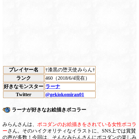
プレイヤー名
†漆黒の堕天使みらん†
ランク
460（2018/6/4現在）
好きなモンスター
ラーナ
Twitter
@gekiokomiran01
ラーナが好きなお絵描きポコラー
みらんさんは、
ポコダンのお絵描きをされている女性ポコラ
ー
さん。そのハイクオリティなイラストに、SNS上では賞賛
の声が多数！今回は、そんなみらんさんにポコダンの楽しみ