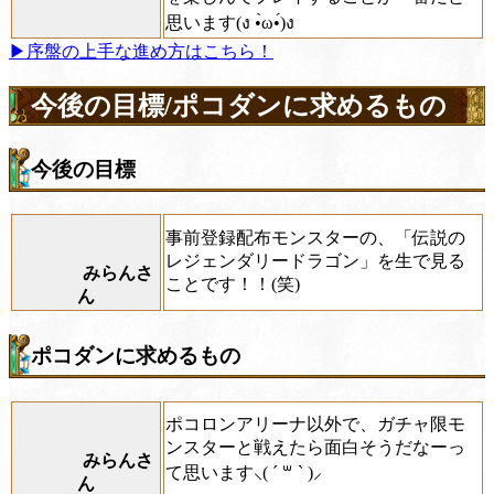
思います(ง •̀ω•́)ง
▶序盤の上手な進め方はこちら！
今後の目標/ポコダンに求めるもの
今後の目標
事前登録配布モンスターの、「伝説の
レジェンダリードラゴン」を生で見る
みらんさ
ことです！！(笑)
ん
ポコダンに求めるもの
ポコロンアリーナ以外で、ガチャ限モ
ンスターと戦えたら面白そうだなーっ
みらんさ
て思います⸜( ´ ꒳ ` )⸝
ん