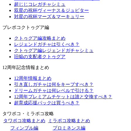
超じじコレガチャシミュ
双星の祝杯ヴィーナス＆ジュピター
対星の祝杯マーズ＆マーキュリー
ブレポコクトゥグア編
クトゥグア編攻略まとめ
レジェンドガチャは引くべき？
クトゥグア編レジェンドガチャシミュ
旧焔の支配者クトゥグア
12周年記念情報まとめ
12周年情報まとめ
引き直しガチャは何をキープすべき？
ドリームガチャは何レベルで引ける？
12周年プレミアムチケットは誰と交換すべき？
超育成応援パックは買うべき？
タワポコ・ミラポコ攻略
タワポコ攻略まとめ
ミラポコ攻略まとめ
フィンブル編
プロミネンス編