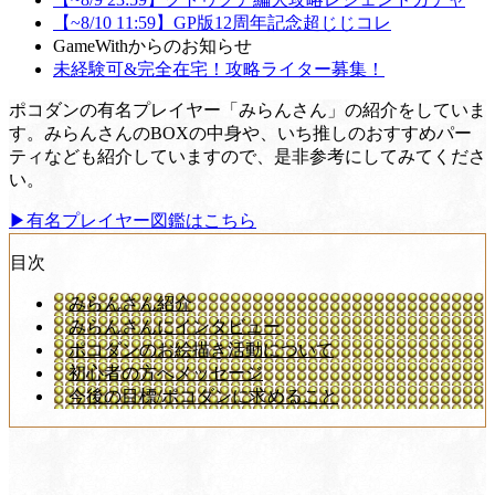
【~8/10 11:59】GP版12周年記念超じじコレ
GameWithからのお知らせ
未経験可&完全在宅！攻略ライター募集！
ポコダンの有名プレイヤー「みらんさん」の紹介をしていま
す。みらんさんのBOXの中身や、いち推しのおすすめパー
ティなども紹介していますので、是非参考にしてみてくださ
い。
▶有名プレイヤー図鑑はこちら
目次
みらんさん紹介
みらんさんにインタビュー
ポコダンのお絵描き活動について
初心者の方へメッセージ
今後の目標/ポコダンに求めること