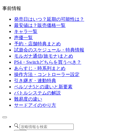
事前情報
発売日はいつ？延期の可能性は？
最安値は？販売価格一覧
キャラ一覧
声優一覧
予約・店舗特典まとめ
試遊会のスケジュール・特典情報
モルガナ通信(旅モナ)まとめ
PS4・Switchどちらを買うべき？
あらすじ・時系列まとめ
操作方法・コントローラー設定
引き継ぎ・連動特典
ペルソナ5との違いと新要素
バトルシステムの解説
難易度の違い
サードアイのやり方