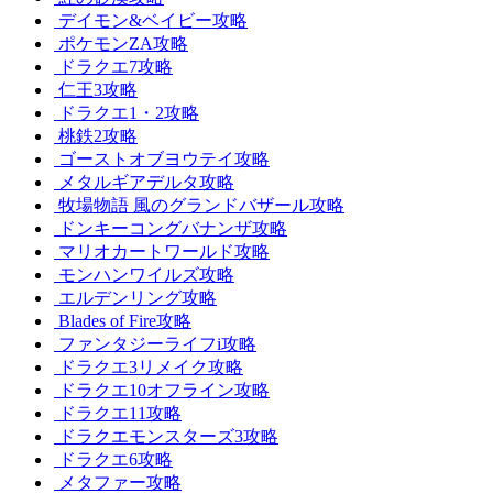
デイモン&ベイビー攻略
ポケモンZA攻略
ドラクエ7攻略
仁王3攻略
ドラクエ1・2攻略
桃鉄2攻略
ゴーストオブヨウテイ攻略
メタルギアデルタ攻略
牧場物語 風のグランドバザール攻略
ドンキーコングバナンザ攻略
マリオカートワールド攻略
モンハンワイルズ攻略
エルデンリング攻略
Blades of Fire攻略
ファンタジーライフi攻略
ドラクエ3リメイク攻略
ドラクエ10オフライン攻略
ドラクエ11攻略
ドラクエモンスターズ3攻略
ドラクエ6攻略
メタファー攻略