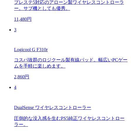
プレステ5対応のアローン製ワイヤレスコントローラ
ー。サブ機としても優秀。
11,480円
3
Logicool G F310r
コスパ抜群のロジクール製有線パッド。幅広いPCゲー
ムを手軽に楽しめます。
2,860円
4
DualSense ワイヤレスコントローラー
圧倒的な没入感を生むPS5純正ワイヤレスコントロー
ラー。