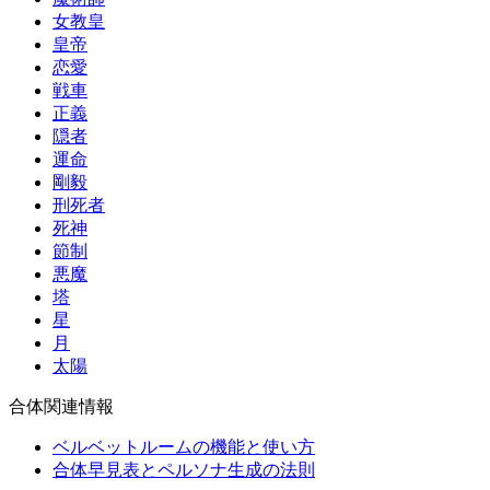
女教皇
皇帝
恋愛
戦車
正義
隠者
運命
剛毅
刑死者
死神
節制
悪魔
塔
星
月
太陽
合体関連情報
ベルベットルームの機能と使い方
合体早見表とペルソナ生成の法則