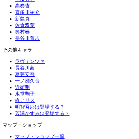
高巻杏
喜多川祐介
新島真
佐倉双葉
奥村春
長谷川善吉
その他キャラ
ラヴェンツァ
長谷川茜
夏芽安吾
一ノ瀬久音
近衛明
氷堂鞠子
柊アリス
明智吾郎は登場する？
芳澤かすみは登場する？
マップ・ショップ
マップ・ショップ一覧