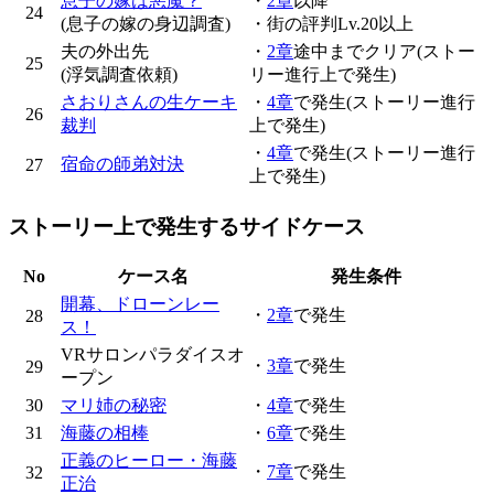
息子の嫁は悪魔？
・
2章
以降
24
(息子の嫁の身辺調査)
・街の評判Lv.20以上
夫の外出先
・
2章
途中までクリア(ストー
25
(浮気調査依頼)
リー進行上で発生)
さおりさんの生ケーキ
・
4章
で発生(ストーリー進行
26
裁判
上で発生)
・
4章
で発生(ストーリー進行
宿命の師弟対決
27
上で発生)
ストーリー上で発生するサイドケース
No
ケース名
発生条件
開幕、ドローンレー
・
2章
で発生
28
ス！
VRサロンパラダイスオ
・
3章
で発生
29
ープン
30
マリ姉の秘密
・
4章
で発生
31
海藤の相棒
・
6章
で発生
正義のヒーロー・海藤
・
7章
で発生
32
正治