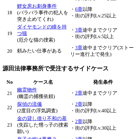
鯉女房お刺身事件
・
6章
以降
18
(バラバラ事件の犯人を
・街の評判Lv.25以上
突き止めてくれ)
ダイヤモンドの瞳を持
・
3章
途中までクリア
19
つ猫
・街の評判Lv.5以上
(厄介な猫の捜索)
・
3章
途中までクリア(ストー
頼みたい仕事がある
20
リー進行上で発生)
源田法律事務所で受注するサイドケース
No
ケース名
発生条件
幽霊物件
・
2章
途中までクリア
21
(幽霊の捕獲依頼)
探偵の流儀
・
2章
以降
22
(2度目の浮気調査)
・街の評判Lv.40以上
金の貸し借り不和の基
・
2章
以降
23
(失踪した甥っ子の捜索
・街の評判Lv.30以上
願い)