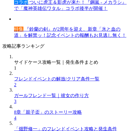
コラボ
ついに虎王＆影虎が来た！『鋼嵐 - メカラシ』
で「魔神英雄伝ワタル」コラボ後半が開催！
特集
『鈴蘭の剣』が2周年を迎え、新章「氷と血の
道」を解禁ッ！記念イベントの報酬もお見逃し無く！
攻略記事ランキング
サイドケース攻略一覧｜発生条件まとめ
1
フレンドイベントの解放/クリア条件一覧
2
ガールフレンド一覧｜彼女の作り方
3
8章「親子盃」のストーリー攻略
4
「畑野修一」のフレンドイベント攻略と発生条件