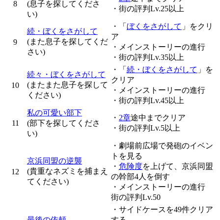
8
(息子を探してくださ
・街の評判Lv.25以上
い)
・「
ぼくをさがして
」をクリ
続・ぼくをさがして
ア
(また息子を探してくだ
9
・メインストーリーの進行
さい)
・街の評判Lv.35以上
・「
続・ぼくをさがして
」を
続々・ぼくをさがして
クリア
(またまた息子を探して
10
・メインストーリーの進行
ください)
・街の評判Lv.45以上
私の可愛い部下
・
2章
途中までクリア
11
(部下を探してくださ
・街の評判Lv.5以上
い)
・劇場前広場で発砲のイベン
トを見る
京浜同盟の逆襲
・
危険度
を上げて、京浜同盟
(貴重なネズミを捕まえ
12
の幹部4人を倒す
てください)
・メインストーリーの進行
街の評判Lv.50
・サイドケースを49件クリア
最後の依頼
する