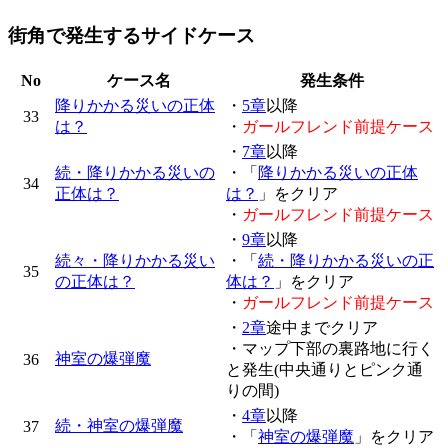
街角で発生するサイドケース
No
ケース名
発生条件
降りかかる災いの正体
・
5章
以降
33
は？
・
ガールフレンド前提ケース
・
7章
以降
続・降りかかる災いの
・「
降りかかる災いの正体
34
正体は？
は？
」をクリア
・
ガールフレンド前提ケース
・
9章
以降
続々・降りかかる災い
・「
続・降りかかる災いの正
35
の正体は？
体は？
」をクリア
・
ガールフレンド前提ケース
・
2章
途中までクリア
・マップ下部の裏路地に行く
神室の爆弾魔
36
と発生(中央通りとピンク通
りの間)
・
4章
以降
続・神室の爆弾魔
37
・「
神室の爆弾魔
」をクリア