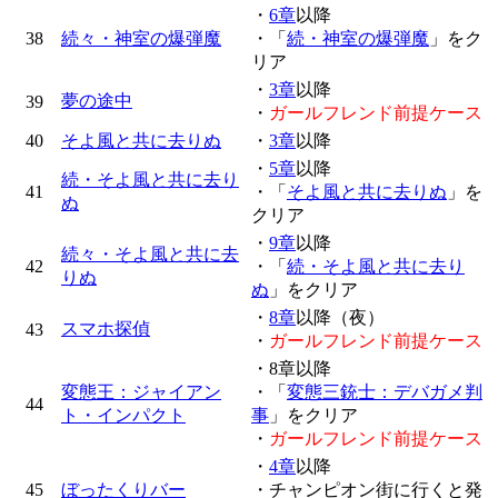
・
6章
以降
38
続々・神室の爆弾魔
・「
続・神室の爆弾魔
」をク
リア
・
3章
以降
夢の途中
39
・
ガールフレンド前提ケース
40
そよ風と共に去りぬ
・
3章
以降
・
5章
以降
続・そよ風と共に去り
41
・「
そよ風と共に去りぬ
」を
ぬ
クリア
・
9章
以降
続々・そよ風と共に去
42
・「
続・そよ風と共に去り
りぬ
ぬ
」をクリア
・
8章
以降（夜）
スマホ探偵
43
・
ガールフレンド前提ケース
・8章以降
変態王：ジャイアン
・「
変態三銃士：デバガメ判
44
ト・インパクト
事
」をクリア
・
ガールフレンド前提ケース
・
4章
以降
45
ぼったくりバー
・チャンピオン街に行くと発