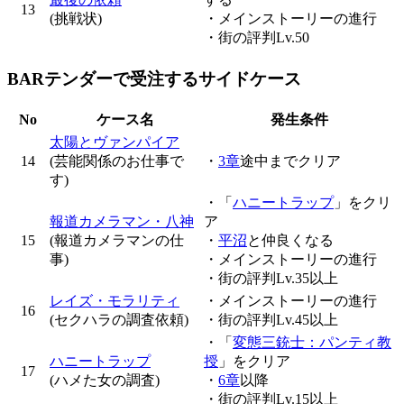
13
(挑戦状)
・メインストーリーの進行
・街の評判Lv.50
BARテンダーで受注するサイドケース
No
ケース名
発生条件
太陽とヴァンパイア
14
(芸能関係のお仕事で
・
3章
途中までクリア
す)
・「
ハニートラップ
」をクリ
報道カメラマン・八神
ア
15
(報道カメラマンの仕
・
平沼
と仲良くなる
事)
・メインストーリーの進行
・街の評判Lv.35以上
レイズ・モラリティ
・メインストーリーの進行
16
(セクハラの調査依頼)
・街の評判Lv.45以上
・「
変態三銃士：パンティ教
ハニートラップ
授
」をクリア
17
(ハメた女の調査)
・
6章
以降
・街の評判Lv.15以上