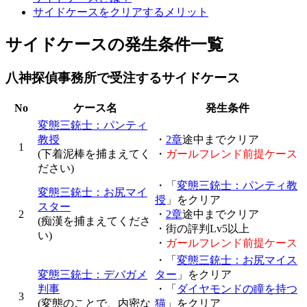
サイドケースをクリアするメリット
サイドケースの発生条件一覧
八神探偵事務所で受注するサイドケース
No
ケース名
発生条件
変態三銃士：パンティ
教授
・
2章
途中までクリア
1
(下着泥棒を捕まえてく
・
ガールフレンド前提ケース
ださい)
・「
変態三銃士：パンティ教
変態三銃士：お尻マイ
授
」をクリア
スター
2
・
2章
途中までクリア
(痴漢を捕まえてくださ
・街の評判Lv5以上
い)
・
ガールフレンド前提ケース
・「
変態三銃士：お尻マイス
変態三銃士：デバガメ
ター
」をクリア
判事
・「
ダイヤモンドの瞳を持つ
3
(変態のことで、内密な
猫
」をクリア