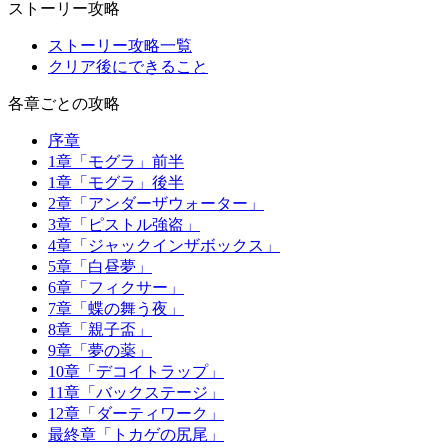
ストーリー攻略
ストーリー攻略一覧
クリア後にできること
各章ごとの攻略
序章
1章「モグラ」前半
1章「モグラ」後半
2章「アンダーザウォーター」
3章「ピストル強盗」
4章「ジャックインザボックス」
5章「白昼夢」
6章「フィクサー」
7章「蝶の舞う夜」
8章「親子盃」
9章「夢の薬」
10章「デコイトラップ」
11章「バックステージ」
12章「ダーティワーク」
最終章「トカゲの尻尾」