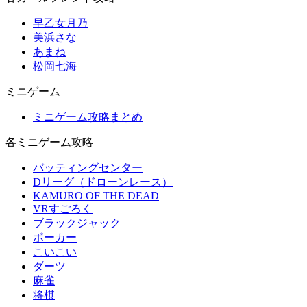
早乙女月乃
美浜さな
あまね
松岡七海
ミニゲーム
ミニゲーム攻略まとめ
各ミニゲーム攻略
バッティングセンター
Dリーグ（ドローンレース）
KAMURO OF THE DEAD
VRすごろく
ブラックジャック
ポーカー
こいこい
ダーツ
麻雀
将棋