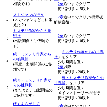
相談です)
・
2章
途中までクリア
・街の評判Lv.15以上
スカジャンの行方
・
2章
途中までクリア(掲示板
4
(スカジャンはどこに消
解放直後)
えた？)
ミステリ作家からの挑
戦状
・
2章
途中までクリア
5
(出版関係のご依頼で
・街の評判Lv.10以上
す)
・「
ミステリ作家からの挑戦
続・ミステリ作家から
状
」をクリア
の挑戦状
6
・少し時間を置く
(再度、出版関係のご依
・
2章
以降
頼です)
・街の評判Lv.20以上
・「
続・ミステリ作家からの
続々・ミステリ作家か
挑戦状
」をクリア
らの挑戦状
7
・少し時間を置く
(またまた、出版関係の
・メインストーリーの進行
ご依頼です)
・街の評判Lv.30以上
ぼくをさがして
・
2章
途中までクリア