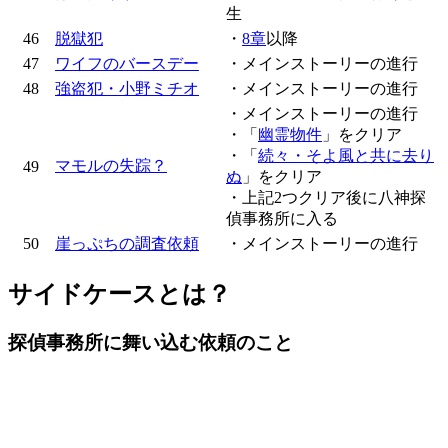
生
46
脱獄犯
・
8章
以降
47
ワイフのバースデー
・メインストーリーの進行
48
強盗犯・小野ミチオ
・メインストーリーの進行
・メインストーリーの進行
・「
幽霊物件
」をクリア
・「
続々・そよ風と共に去り
マモルの失踪？
49
ぬ
」をクリア
・上記2つクリア後に八神探
偵事務所に入る
50
崖っぷちの調査依頼
・メインストーリーの進行
サイドケースとは？
探偵事務所に舞い込む依頼のこと