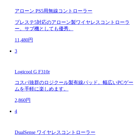
アローン PS5用無線コントローラー
プレステ5対応のアローン製ワイヤレスコントローラ
ー。サブ機としても優秀。
11,480円
3
Logicool G F310r
コスパ抜群のロジクール製有線パッド。幅広いPCゲー
ムを手軽に楽しめます。
2,860円
4
DualSense ワイヤレスコントローラー