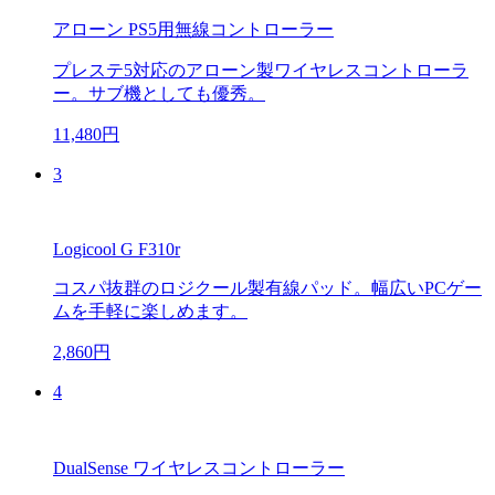
アローン PS5用無線コントローラー
プレステ5対応のアローン製ワイヤレスコントローラ
ー。サブ機としても優秀。
11,480円
3
Logicool G F310r
コスパ抜群のロジクール製有線パッド。幅広いPCゲー
ムを手軽に楽しめます。
2,860円
4
DualSense ワイヤレスコントローラー