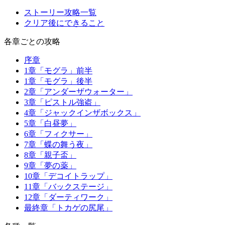
ストーリー攻略一覧
クリア後にできること
各章ごとの攻略
序章
1章「モグラ」前半
1章「モグラ」後半
2章「アンダーザウォーター」
3章「ピストル強盗」
4章「ジャックインザボックス」
5章「白昼夢」
6章「フィクサー」
7章「蝶の舞う夜」
8章「親子盃」
9章「夢の薬」
10章「デコイトラップ」
11章「バックステージ」
12章「ダーティワーク」
最終章「トカゲの尻尾」