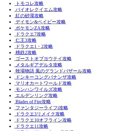
トモコレ攻略
バイオレクイエム攻略
紅の砂漠攻略
デイモン&ベイビー攻略
ポケモンZA攻略
ドラクエ7攻略
仁王3攻略
ドラクエ1・2攻略
桃鉄2攻略
ゴーストオブヨウテイ攻略
メタルギアデルタ攻略
牧場物語 風のグランドバザール攻略
ドンキーコングバナンザ攻略
マリオカートワールド攻略
モンハンワイルズ攻略
エルデンリング攻略
Blades of Fire攻略
ファンタジーライフi攻略
ドラクエ3リメイク攻略
ドラクエ10オフライン攻略
ドラクエ11攻略