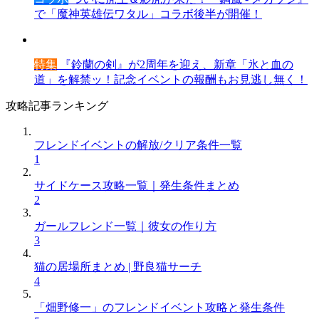
で「魔神英雄伝ワタル」コラボ後半が開催！
特集
『鈴蘭の剣』が2周年を迎え、新章「氷と血の
道」を解禁ッ！記念イベントの報酬もお見逃し無く！
攻略記事ランキング
フレンドイベントの解放/クリア条件一覧
1
サイドケース攻略一覧｜発生条件まとめ
2
ガールフレンド一覧｜彼女の作り方
3
猫の居場所まとめ | 野良猫サーチ
4
「畑野修一」のフレンドイベント攻略と発生条件