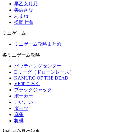
早乙女月乃
美浜さな
あまね
松岡七海
ミニゲーム
ミニゲーム攻略まとめ
各ミニゲーム攻略
バッティングセンター
Dリーグ（ドローンレース）
KAMURO OF THE DEAD
VRすごろく
ブラックジャック
ポーカー
こいこい
ダーツ
麻雀
将棋
初心者必見の記事