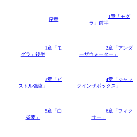
1章「モグ
序章
ラ」前半
1章「モ
2章「アンダ
グラ」後半
ーザウォーター」
3章「ピ
4章「ジャッ
ストル強盗」
クインザボックス」
5章「白
6章「フィク
昼夢」
サー」