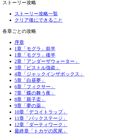
ストーリー攻略
ストーリー攻略一覧
クリア後にできること
各章ごとの攻略
序章
1章「モグラ」前半
1章「モグラ」後半
2章「アンダーザウォーター」
3章「ピストル強盗」
4章「ジャックインザボックス」
5章「白昼夢」
6章「フィクサー」
7章「蝶の舞う夜」
8章「親子盃」
9章「夢の薬」
10章「デコイトラップ」
11章「バックステージ」
12章「ダーティワーク」
最終章「トカゲの尻尾」