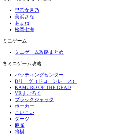
早乙女月乃
美浜さな
あまね
松岡七海
ミニゲーム
ミニゲーム攻略まとめ
各ミニゲーム攻略
バッティングセンター
Dリーグ（ドローンレース）
KAMURO OF THE DEAD
VRすごろく
ブラックジャック
ポーカー
こいこい
ダーツ
麻雀
将棋