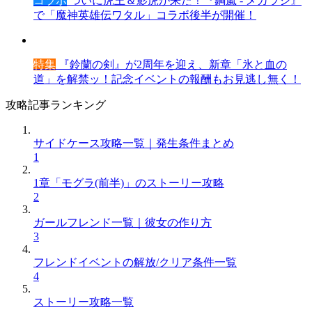
コラボ
ついに虎王＆影虎が来た！『鋼嵐 - メカラシ』
で「魔神英雄伝ワタル」コラボ後半が開催！
特集
『鈴蘭の剣』が2周年を迎え、新章「氷と血の
道」を解禁ッ！記念イベントの報酬もお見逃し無く！
攻略記事ランキング
サイドケース攻略一覧｜発生条件まとめ
1
1章「モグラ(前半)」のストーリー攻略
2
ガールフレンド一覧｜彼女の作り方
3
フレンドイベントの解放/クリア条件一覧
4
ストーリー攻略一覧