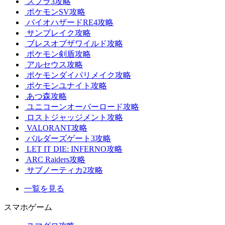
スプラ3攻略
ポケモンSV攻略
バイオハザードRE4攻略
サンブレイク攻略
ブレスオブザワイルド攻略
ポケモン剣盾攻略
アルセウス攻略
ポケモンダイパリメイク攻略
ポケモンユナイト攻略
あつ森攻略
ユニコーンオーバーロード攻略
ロストジャッジメント攻略
VALORANT攻略
バルダーズゲート3攻略
LET IT DIE: INFERNO攻略
ARC Raiders攻略
サブノーティカ2攻略
一覧を見る
スマホゲーム