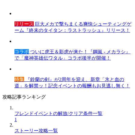
リリース
巨大メカで撃ちまくる爽快シューティングゲ
ーム『終末のタイタン：ラストラッシュ』リリース！
コラボ
ついに虎王＆影虎が来た！『鋼嵐 - メカラシ』
で「魔神英雄伝ワタル」コラボ後半が開催！
特集
『鈴蘭の剣』が2周年を迎え、新章「氷と血の
道」を解禁ッ！記念イベントの報酬もお見逃し無く！
攻略記事ランキング
フレンドイベントの解放/クリア条件一覧
1
ストーリー攻略一覧