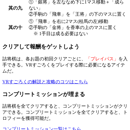
①「銀将」を左ななめ下に1マス移動＋「成ら
其の九
ない」
②手駒の「飛車」を「王将」の下のマスに置く
①「飛車」を右に2マス(桂馬の左)移動
其の十
②手駒の「金将」を香車の上のマスに置く
※ 1手目は成る必要はない
クリアして報酬をゲットしよう
詰将棋は、各お題の初回クリアごとに、
「プレイパス」
を入
手できる。VRすごろくをプレイする際に必要になるアイテ
ムだ。
VRすごろくの解説と攻略のコツはこちら
コンプリートミッションが埋まる
詰将棋を全てクリアすると、コンプリートミッションがクリ
アできる。コンプリートミッションを全てクリアすると、ト
ロフィーを獲得可能だ。
コンプリートミッション一覧はこちら