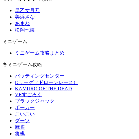
早乙女月乃
美浜さな
あまね
松岡七海
ミニゲーム
ミニゲーム攻略まとめ
各ミニゲーム攻略
バッティングセンター
Dリーグ（ドローンレース）
KAMURO OF THE DEAD
VRすごろく
ブラックジャック
ポーカー
こいこい
ダーツ
麻雀
将棋