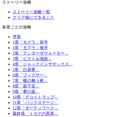
ストーリー攻略
ストーリー攻略一覧
クリア後にできること
各章ごとの攻略
序章
1章「モグラ」前半
1章「モグラ」後半
2章「アンダーザウォーター」
3章「ピストル強盗」
4章「ジャックインザボックス」
5章「白昼夢」
6章「フィクサー」
7章「蝶の舞う夜」
8章「親子盃」
9章「夢の薬」
10章「デコイトラップ」
11章「バックステージ」
12章「ダーティワーク」
最終章「トカゲの尻尾」