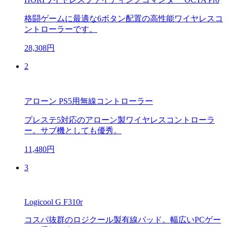
格闘ゲームに最適な6ボタン配置の高性能ワイヤレスコ
ントローラーです。
28,308円
2
アローン PS5用無線コントローラー
プレステ5対応のアローン製ワイヤレスコントローラ
ー。サブ機としても優秀。
11,480円
3
Logicool G F310r
コスパ抜群のロジクール製有線パッド。幅広いPCゲー