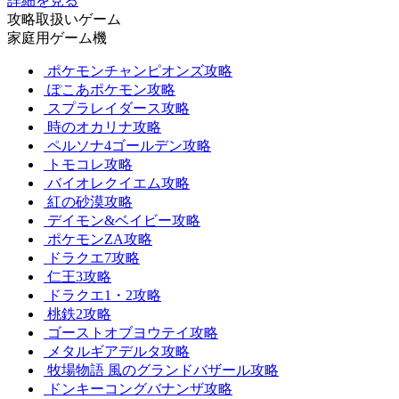
詳細を見る
攻略取扱いゲーム
家庭用ゲーム機
ポケモンチャンピオンズ攻略
ぽこあポケモン攻略
スプラレイダース攻略
時のオカリナ攻略
ペルソナ4ゴールデン攻略
トモコレ攻略
バイオレクイエム攻略
紅の砂漠攻略
デイモン&ベイビー攻略
ポケモンZA攻略
ドラクエ7攻略
仁王3攻略
ドラクエ1・2攻略
桃鉄2攻略
ゴーストオブヨウテイ攻略
メタルギアデルタ攻略
牧場物語 風のグランドバザール攻略
ドンキーコングバナンザ攻略