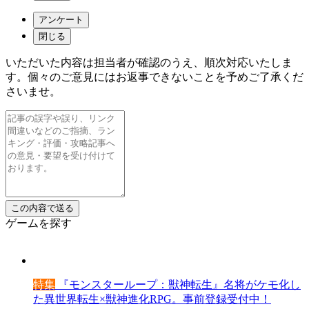
アンケート
閉じる
いただいた内容は担当者が確認のうえ、順次対応いたしま
す。個々のご意見にはお返事できないことを予めご了承くだ
さいませ。
ゲームを探す
特集
『モンスターループ：獣神転生』名将がケモ化し
た異世界転生×獣神進化RPG。事前登録受付中！