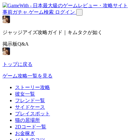
事前ガチャ
ゲーム検索
ログイン
ジャッジアイズ攻略ガイド｜キムタクが如く
掲示板Q&A
トップに戻る
ゲーム攻略一覧を見る
ストーリー攻略
彼女一覧
フレンド一覧
サイドケース
プレイスポット
猫の居場所
2Dコード一覧
お金稼ぎ
バトルのコツ