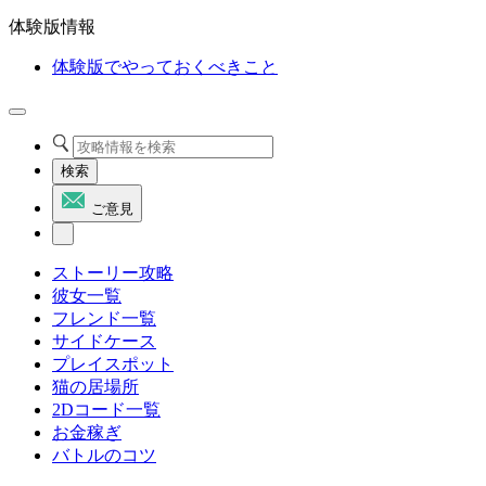
体験版情報
体験版でやっておくべきこと
検索
ご意見
ストーリー攻略
彼女一覧
フレンド一覧
サイドケース
プレイスポット
猫の居場所
2Dコード一覧
お金稼ぎ
バトルのコツ