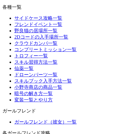
各種一覧
サイドケース攻略一覧
フレンドイベント一覧
野良猫の居場所一覧
2Dコードの入手場所一覧
クラウドカンパ一覧
コンプリートミッション一覧
トロフィー一覧
スキル習得方法一覧
仙薬一覧
ドローンパーツ一覧
スキルブック入手方法一覧
小野寺商店の商品一覧
暗号の解き方一覧
変装一覧とやり方
ガールフレンド
ガールフレンド（彼女）一覧
各ガールフレンド攻略