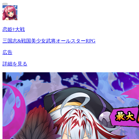
恋姫†大戦
三国志&戦国美少女武将オールスターRPG
広告
詳細を見る