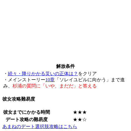
解放条件
・
続々・降りかかる災いの正体は？
をクリア
・メインストーリー
10章
「ソレイユビルに向かう」まで進
み、
杉浦の質問に「いや、まだだ」と答える
彼女攻略難易度
彼女までにかかる時間
★★★
デート攻略の難易度
★★☆
あまねのデート選択肢攻略はこちら