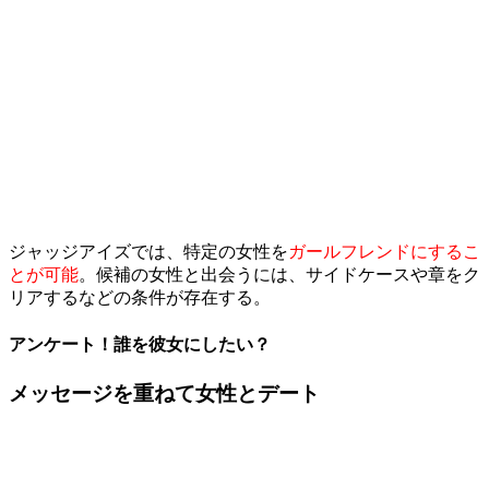
ジャッジアイズでは、特定の女性を
ガールフレンドにするこ
とが可能
。候補の女性と出会うには、サイドケースや章をク
リアするなどの条件が存在する。
アンケート！誰を彼女にしたい？
メッセージを重ねて女性とデート