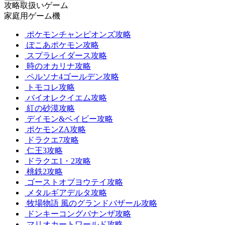
攻略取扱いゲーム
家庭用ゲーム機
ポケモンチャンピオンズ攻略
ぽこあポケモン攻略
スプラレイダース攻略
時のオカリナ攻略
ペルソナ4ゴールデン攻略
トモコレ攻略
バイオレクイエム攻略
紅の砂漠攻略
デイモン&ベイビー攻略
ポケモンZA攻略
ドラクエ7攻略
仁王3攻略
ドラクエ1・2攻略
桃鉄2攻略
ゴーストオブヨウテイ攻略
メタルギアデルタ攻略
牧場物語 風のグランドバザール攻略
ドンキーコングバナンザ攻略
マリオカートワールド攻略