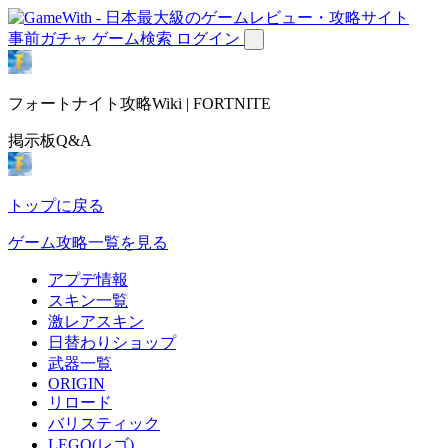
事前ガチャ
ゲーム検索
ログイン
フォートナイト攻略Wiki | FORTNITE
掲示板Q&A
トップに戻る
ゲーム攻略一覧を見る
アプデ情報
スキン一覧
激レアスキン
日替わりショップ
武器一覧
ORIGIN
リロード
バリスティック
LEGO(レゴ)