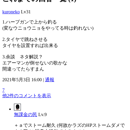
kuroneko
Lv31
1.ハープガンで上から釣る
(変なウニョウニョをやってる時は釣れない)
2.タイヤで跳ねさせる
タイヤを設置すれば出来る
3.余談 ネタ解説？
エアーマンが倒せないの歌かな
間違ってたらすまん
2021年5月3日 16:00 |
通報
7
他2件のコメントを表示
無課金の民
Lv.9
＋ａでストーム耐久 (何故かラズのHPストームダメで