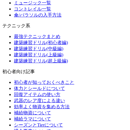
ミュージック一覧
コントレイル一覧
傘/パラソルの入手方法
テクニック系
最強テクニックまとめ
建築練習ドリル(初心者編)
建築練習ドリル(中級編)
建築練習ドリル(上級編)
建築練習ドリル(超上級編)
初心者向け記事
初心者が知っておくべきこと
体力とシールドについて
回復アイテムの使い方
武器のレア度による違い
効率よく物資を集める方法
補給物資について
補給ラマについて
シーズンとTierについて