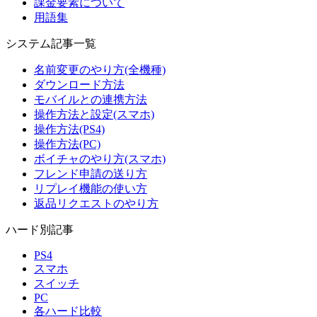
課金要素について
用語集
システム記事一覧
名前変更のやり方(全機種)
ダウンロード方法
モバイルとの連携方法
操作方法と設定(スマホ)
操作方法(PS4)
操作方法(PC)
ボイチャのやり方(スマホ)
フレンド申請の送り方
リプレイ機能の使い方
返品リクエストのやり方
ハード別記事
PS4
スマホ
スイッチ
PC
各ハード比較