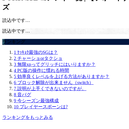
ズ
読込中です…
読込中です…
ランキング
1
ｹｯｷｮｸ最強のSGは？
2
チャーショorタクショ
3
無限xpってグリッチにはいりますか？
4
PC版の操作に慣れる時間
5
効率良くレベルを上げる方法がありますか？
6
ブロック解除が出来ません（switch）
7
説明が上手くできないのですが。
8
音バグ
9
今シーズン最強構成
10
プレイヤースポーンは?
ランキングをもっとみる