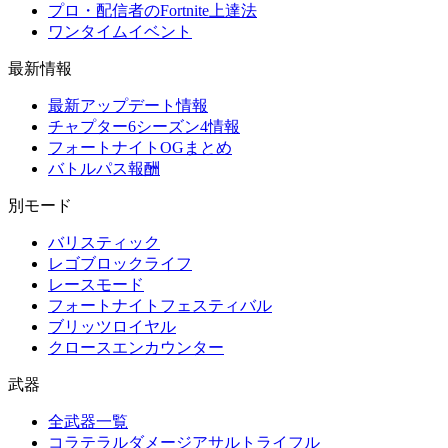
プロ・配信者のFortnite上達法
ワンタイムイベント
最新情報
最新アップデート情報
チャプター6シーズン4情報
フォートナイトOGまとめ
バトルパス報酬
別モード
バリスティック
レゴブロックライフ
レースモード
フォートナイトフェスティバル
ブリッツロイヤル
クロースエンカウンター
武器
全武器一覧
コラテラルダメージアサルトライフル