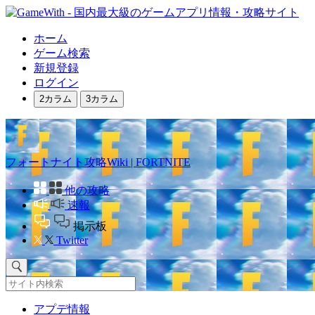
ホーム
ゲーム検索
新規登録
ログイン
2カラム
3カラム
フォートナイト攻略Wiki | FORTNITE
他の攻略
速報
掲示板
Twitter
アプデ情報