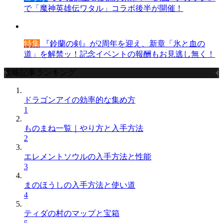
で「魔神英雄伝ワタル」コラボ後半が開催！
特集
『鈴蘭の剣』が2周年を迎え、新章「氷と血の
道」を解禁ッ！記念イベントの報酬もお見逃し無く！
攻略記事ランキング
ドラゴンアイの効率的な集め方
1
ものまね一覧｜やり方と入手方法
2
エレメントソウルの入手方法と性能
3
まのほうしの入手方法と使い道
4
ティダの村のマップと宝箱