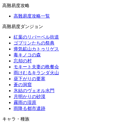
高難易度攻略
高難易度攻略一覧
高難易度ダンジョン
紅葉のリバーベル街道
ゴブリンたちの祭典
瘴気鉱山カトゥリゲス
毒キノコの森
忘却の村
モキート夫妻の晩餐会
雨けむるキランダ火山
昼下がりの要塞
蒼の洞窟
氷結のヴェオル水門
月明かりの砂漠
霧雨の湿原
雨降る都市遺跡
キャラ・種族