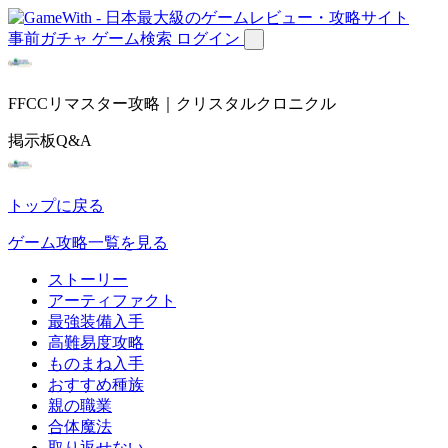
事前ガチャ
ゲーム検索
ログイン
FFCCリマスター攻略｜クリスタルクロニクル
掲示板Q&A
トップに戻る
ゲーム攻略一覧を見る
ストーリー
アーティファクト
最強装備入手
高難易度攻略
ものまね入手
おすすめ種族
親の職業
合体魔法
取り返せない