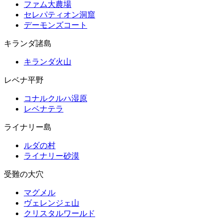
ファム大農場
セレパティオン洞窟
デーモンズコート
キランダ諸島
キランダ火山
レベナ平野
コナルクルハ湿原
レベナテラ
ライナリー島
ルダの村
ライナリー砂漠
受難の大穴
マグメル
ヴェレンジェ山
クリスタルワールド