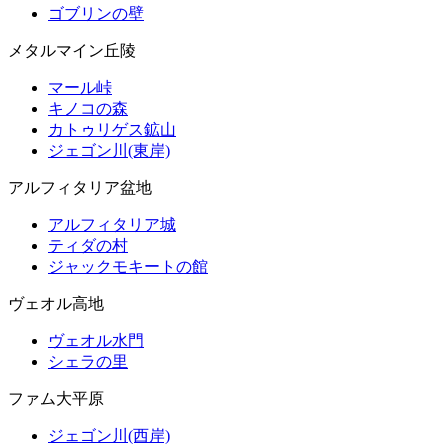
ゴブリンの壁
メタルマイン丘陵
マール峠
キノコの森
カトゥリゲス鉱山
ジェゴン川(東岸)
アルフィタリア盆地
アルフィタリア城
ティダの村
ジャックモキートの館
ヴェオル高地
ヴェオル水門
シェラの里
ファム大平原
ジェゴン川(西岸)