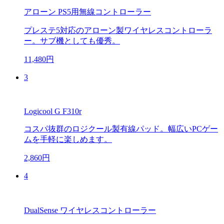
アローン PS5用無線コントローラー
プレステ5対応のアローン製ワイヤレスコントローラ
ー。サブ機としても優秀。
11,480円
3
Logicool G F310r
コスパ抜群のロジクール製有線パッド。幅広いPCゲー
ムを手軽に楽しめます。
2,860円
4
DualSense ワイヤレスコントローラー