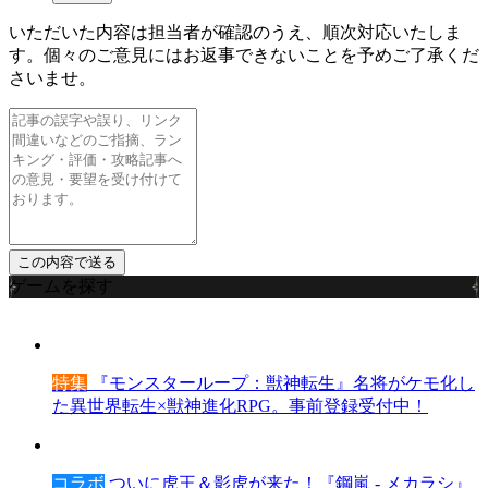
いただいた内容は担当者が確認のうえ、順次対応いたしま
す。個々のご意見にはお返事できないことを予めご了承くだ
さいませ。
ゲームを探す
特集
『モンスターループ：獣神転生』名将がケモ化し
た異世界転生×獣神進化RPG。事前登録受付中！
コラボ
ついに虎王＆影虎が来た！『鋼嵐 - メカラシ』