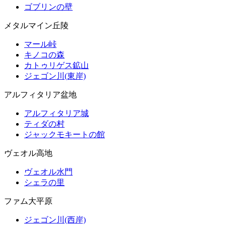
ゴブリンの壁
メタルマイン丘陵
マール峠
キノコの森
カトゥリゲス鉱山
ジェゴン川(東岸)
アルフィタリア盆地
アルフィタリア城
ティダの村
ジャックモキートの館
ヴェオル高地
ヴェオル水門
シェラの里
ファム大平原
ジェゴン川(西岸)