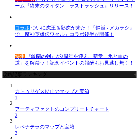
ーム『終末のタイタン：ラストラッシュ』リリース！
コラボ
ついに虎王＆影虎が来た！『鋼嵐 - メカラシ』
で「魔神英雄伝ワタル」コラボ後半が開催！
特集
『鈴蘭の剣』が2周年を迎え、新章「氷と血の
道」を解禁ッ！記念イベントの報酬もお見逃し無く！
攻略記事ランキング
カトゥリゲス鉱山のマップと宝箱
1
アーティファクトのコンプリートチャート
2
レベナテラのマップと宝箱
3