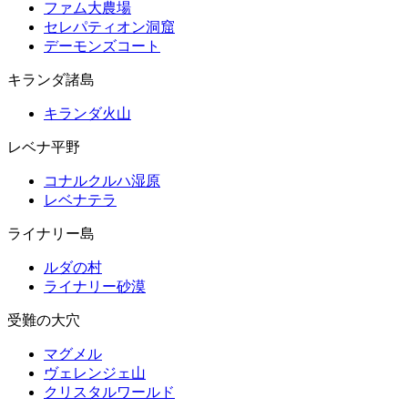
ファム大農場
セレパティオン洞窟
デーモンズコート
キランダ諸島
キランダ火山
レベナ平野
コナルクルハ湿原
レベナテラ
ライナリー島
ルダの村
ライナリー砂漠
受難の大穴
マグメル
ヴェレンジェ山
クリスタルワールド