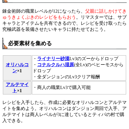
錬金術師の職業レベルが12になったら、
父親に話しかけてき
ゅうきょくぶきのレシピをもらおう
。リマスターでは、サブ
キャラとアイテムを共有できるので、レシピを受け取ったら
究極武器を装備させたいキャラに持たせておこう。
必要素材を集める
・
ライナリー砂漠
Lv3のズーからドロップ
オリハルコ
・
コナルクルハ湿原
(全Lv)のベヒーモスから
ン
×1
ドロップ
・全ダンジョンのLv3クリア報酬
アルテマイ
・商人の職業Lv3で購入可能
ト
×1
レシピを入手したら、作成に必要なオリハルコンとアルテマ
イトを集めよう。オリハルコンはダンジョン周回で入手、ア
ルテマイトは商人レベルが3に達しているとティパの村で購
入できる。