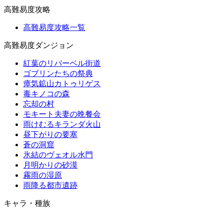
高難易度攻略
高難易度攻略一覧
高難易度ダンジョン
紅葉のリバーベル街道
ゴブリンたちの祭典
瘴気鉱山カトゥリゲス
毒キノコの森
忘却の村
モキート夫妻の晩餐会
雨けむるキランダ火山
昼下がりの要塞
蒼の洞窟
氷結のヴェオル水門
月明かりの砂漠
霧雨の湿原
雨降る都市遺跡
キャラ・種族