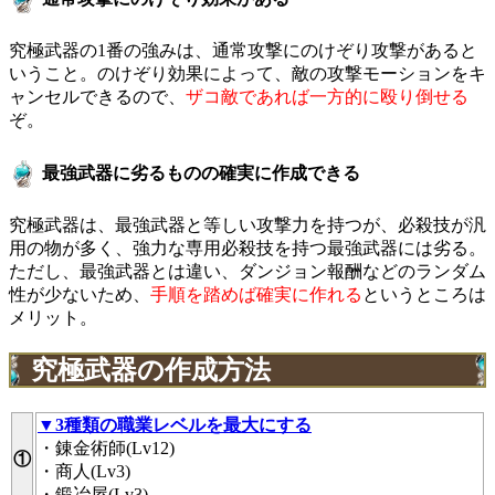
究極武器の1番の強みは、通常攻撃にのけぞり攻撃があると
いうこと。のけぞり効果によって、敵の攻撃モーションをキ
ャンセルできるので、
ザコ敵であれば一方的に殴り倒せる
ぞ。
最強武器に劣るものの確実に作成できる
究極武器は、最強武器と等しい攻撃力を持つが、必殺技が汎
用の物が多く、強力な専用必殺技を持つ最強武器には劣る。
ただし、最強武器とは違い、ダンジョン報酬などのランダム
性が少ないため、
手順を踏めば確実に作れる
というところは
メリット。
究極武器の作成方法
▼3種類の職業レベルを最大にする
・錬金術師(Lv12)
①
・商人(Lv3)
・鍛冶屋(Lv3)