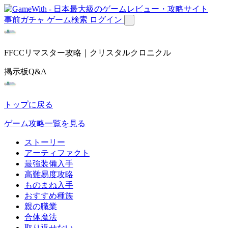
事前ガチャ
ゲーム検索
ログイン
FFCCリマスター攻略｜クリスタルクロニクル
掲示板Q&A
トップに戻る
ゲーム攻略一覧を見る
ストーリー
アーティファクト
最強装備入手
高難易度攻略
ものまね入手
おすすめ種族
親の職業
合体魔法
取り返せない