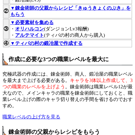
▼錬金術師の父親からレシピ「きゅうきょくのぶき」を
②
もらう
▼必要素材を集める
③
・
オリハルコン
(ダンジョンLv3報酬)
・
アルテマイト
(ティパの村の商人から購入)
④
▼ティパの村の鍛冶屋で作成する
作成に必要な3つの職業レベルを最大に
究極武器の作成には、錬金術師、商人、鍛冶屋の職業レベル
を最大まで上げる必要がある。
キャラを3体以上作成して、3
つの職業のレベルを上げよう
。錬金術師は職業レベル12が最
大なので、メインキャラの職業を錬金術師にしておくと、職
業レベル上げの際のキャラ切り替えの手間を省けるのでおす
すめ。
職業レベルの上げ方を見る
錬金術師の父親からレシピをもらう