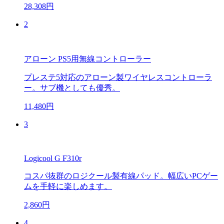
28,308円
2
アローン PS5用無線コントローラー
プレステ5対応のアローン製ワイヤレスコントローラ
ー。サブ機としても優秀。
11,480円
3
Logicool G F310r
コスパ抜群のロジクール製有線パッド。幅広いPCゲー
ムを手軽に楽しめます。
2,860円
4