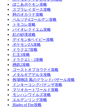
ぽこあポケモン攻略
スプラレイダース攻略
時のオカリナ攻略
ペルソナ4ゴールデン攻略
トモコレ攻略
バイオレクイエム攻略
紅の砂漠攻略
デイモン&ベイビー攻略
ポケモンZA攻略
ドラクエ7攻略
仁王3攻略
ドラクエ1・2攻略
桃鉄2攻略
ゴーストオブヨウテイ攻略
メタルギアデルタ攻略
牧場物語 風のグランドバザール攻略
ドンキーコングバナンザ攻略
マリオカートワールド攻略
モンハンワイルズ攻略
エルデンリング攻略
Blades of Fire攻略