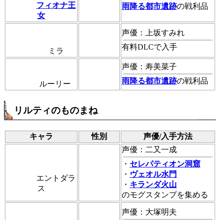
フィオナ王
雨降る都市遺跡
の戦利品
女
声優：上坂すみれ
有料DLCで入手
ミラ
声優：寿美菜子
雨降る都市遺跡
の戦利品
ルーリー
リルティのものまね
キャラ
性別
声優/入手方法
声優：二又一成
・
セレパティオン洞窟
・
ヴェオル水門
エントダラ
・
キランダ火山
ス
のモグスタンプを集める
声優：大塚明夫