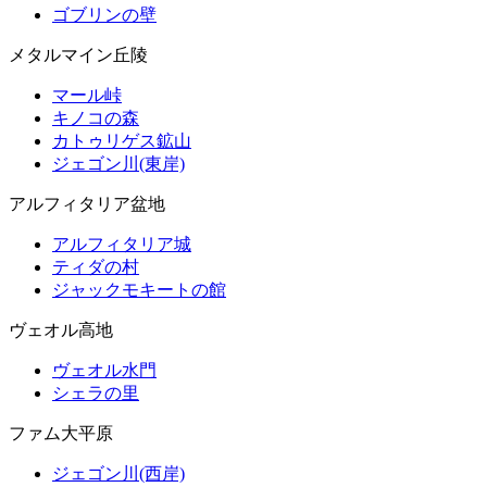
ゴブリンの壁
メタルマイン丘陵
マール峠
キノコの森
カトゥリゲス鉱山
ジェゴン川(東岸)
アルフィタリア盆地
アルフィタリア城
ティダの村
ジャックモキートの館
ヴェオル高地
ヴェオル水門
シェラの里
ファム大平原
ジェゴン川(西岸)