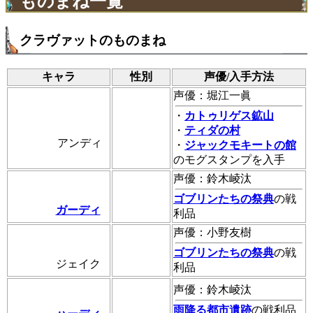
ものまね一覧
クラヴァットのものまね
キャラ
性別
声優/入手方法
声優：堀江一眞
・
カトゥリゲス鉱山
・
ティダの村
アンディ
・
ジャックモキートの館
のモグスタンプを入手
声優：鈴木崚汰
ゴブリンたちの祭典
の戦
ガーディ
利品
声優：小野友樹
ゴブリンたちの祭典
の戦
ジェイク
利品
声優：鈴木崚汰
雨降る都市遺跡
の戦利品