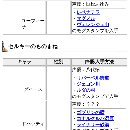
声優：恒松あゆみ
・
レベナテラ
・
マグメル
ユーフィー
・
ヴェレンジェ山
ナ
のモグスタンプを入手
セルキーのものまね
キャラ
性別
声優/入手方法
声優：八代拓
・
リバーベル街道
・
ジェゴン川
ダイース
・
ルダの村
のモグスタンプで入手
声優：？？？
・
ゴブリンの壁
・
コナルクルハ湿原
ドハッティ
・
ライナリー砂漠