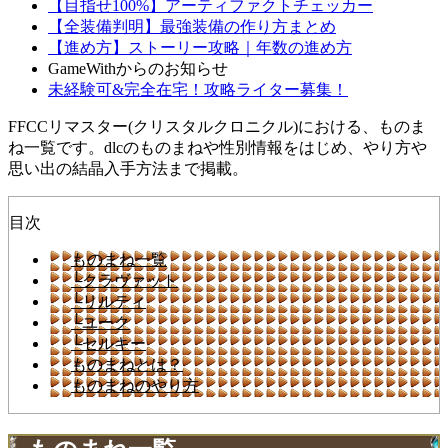
【目指せ100%】アーティファクトチェッカー
【全装備判明】最強装備の作り方まとめ
【進め方】ストーリー攻略｜年数の進め方
GameWithからのお知らせ
未経験可&完全在宅！攻略ライター募集！
FFCCリマスター(クリスタルクロニクル)における、ものま
ね一覧です。dlcのものまねや性別情報をはじめ、やり方や
思い出の結晶入手方法まで掲載。
目次
ものまね一覧
└クラヴァット
└リルティ
└ユーク
└セルキー
ものまねとは？
ものまねのやり方