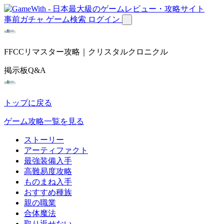
事前ガチャ
ゲーム検索
ログイン
FFCCリマスター攻略｜クリスタルクロニクル
掲示板Q&A
トップに戻る
ゲーム攻略一覧を見る
ストーリー
アーティファクト
最強装備入手
高難易度攻略
ものまね入手
おすすめ種族
親の職業
合体魔法
取り返せない