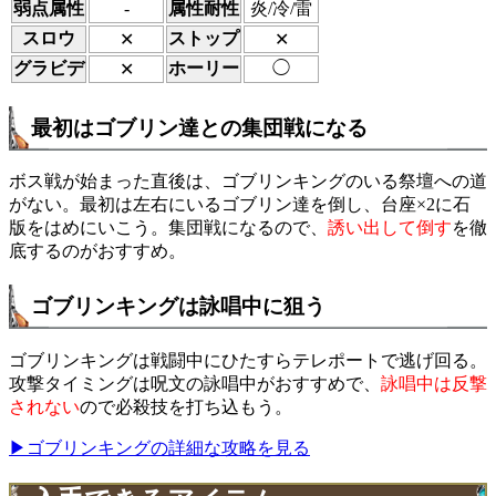
弱点属性
-
属性耐性
炎/冷/雷
スロウ
ストップ
✕
✕
グラビデ
ホーリー
◯
✕
最初はゴブリン達との集団戦になる
ボス戦が始まった直後は、ゴブリンキングのいる祭壇への道
がない。最初は左右にいるゴブリン達を倒し、台座×2に石
版をはめにいこう。集団戦になるので、
誘い出して倒す
を徹
底するのがおすすめ。
ゴブリンキングは詠唱中に狙う
ゴブリンキングは戦闘中にひたすらテレポートで逃げ回る。
攻撃タイミングは呪文の詠唱中がおすすめで、
詠唱中は反撃
されない
ので必殺技を打ち込もう。
▶ゴブリンキングの詳細な攻略を見る