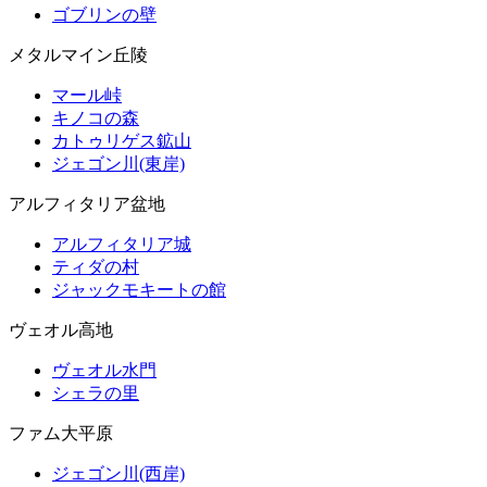
ゴブリンの壁
メタルマイン丘陵
マール峠
キノコの森
カトゥリゲス鉱山
ジェゴン川(東岸)
アルフィタリア盆地
アルフィタリア城
ティダの村
ジャックモキートの館
ヴェオル高地
ヴェオル水門
シェラの里
ファム大平原
ジェゴン川(西岸)