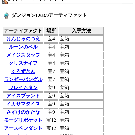
ダンジョンLv3のアーティファクト
アーティファクト
場所
入手方法
けんじゃのつえ
宝4
宝箱
ルーンのベル
宝4
宝箱
メイジスタッフ
宝4
宝箱
クリスナイフ
宝4
宝箱
くろずきん
宝7
宝箱
ワンダーバングル
宝7
宝箱
フレイムタン
宝9
宝箱
アイスブランド
宝9
宝箱
イカサマダイス
宝9
宝箱
さすけのかたな
宝9
宝箱
モーグリポケット
宝12
宝箱
アースペンダント
宝12
宝箱