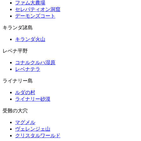
ファム大農場
セレパティオン洞窟
デーモンズコート
キランダ諸島
キランダ火山
レベナ平野
コナルクルハ湿原
レベナテラ
ライナリー島
ルダの村
ライナリー砂漠
受難の大穴
マグメル
ヴェレンジェ山
クリスタルワールド