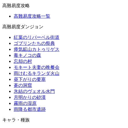
高難易度攻略
高難易度攻略一覧
高難易度ダンジョン
紅葉のリバーベル街道
ゴブリンたちの祭典
瘴気鉱山カトゥリゲス
毒キノコの森
忘却の村
モキート夫妻の晩餐会
雨けむるキランダ火山
昼下がりの要塞
蒼の洞窟
氷結のヴェオル水門
月明かりの砂漠
霧雨の湿原
雨降る都市遺跡
キャラ・種族