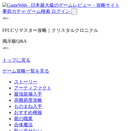
事前ガチャ
ゲーム検索
ログイン
FFCCリマスター攻略｜クリスタルクロニクル
掲示板Q&A
トップに戻る
ゲーム攻略一覧を見る
ストーリー
アーティファクト
最強装備入手
高難易度攻略
ものまね入手
おすすめ種族
親の職業
合体魔法
取り返せない