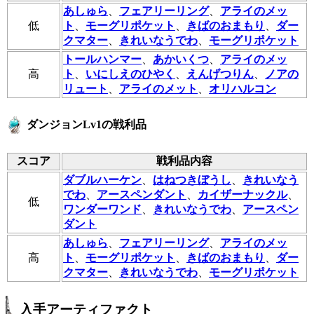
あしゅら
、
フェアリーリング
、
アライのメッ
低
ト
、
モーグリポケット
、
きばのおまもり
、
ダー
クマター
、
きれいなうでわ
、
モーグリポケット
トールハンマー
、
あかいくつ
、
アライのメッ
高
ト
、
いにしえのひやく
、
えんげつりん
、
ノアの
リュート
、
アライのメット
、
オリハルコン
ダンジョンLv1の戦利品
スコア
戦利品内容
ダブルハーケン
、
はねつきぼうし
、
きれいなう
でわ
、
アースペンダント
、
カイザーナックル
、
低
ワンダーワンド
、
きれいなうでわ
、
アースペン
ダント
あしゅら
、
フェアリーリング
、
アライのメッ
高
ト
、
モーグリポケット
、
きばのおまもり
、
ダー
クマター
、
きれいなうでわ
、
モーグリポケット
入手アーティファクト