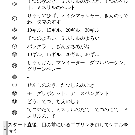
てつのかぶと、ミスリルのかぶと、てつのベル
③
ト、ミスリルのベルト
りゅうのひげ、メイジマッシャー、ぎんのうで
④
わ、タマのすず
⑤
10ギル、15ギル、20ギル、30ギル
⑥
てつのよろい、ミスリルのよろい
⑦
バックラー、ぎんぶちめがね
⑧
10ギル、15ギル、20ギル、30ギル
しゅりけん、マンイーター、ダブルハーケン、
⑨
グリーンベレー
⑩
-
⑪
せんしのぶき、たつじんのぶき
⑫
モーグリポケット、アースペンダント
⑬
どう、てつ、ちえのしょ
てつのたて、ミスリルのたて、てつのこて、ミ
⑭
スリルのこて
スタート直後、目の前にいるゴブリンを倒してケアルを
1
拾う