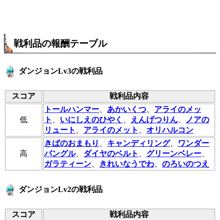
戦利品の報酬テーブル
ダンジョンLv3の戦利品
スコア
戦利品内容
トールハンマー
、
あかいくつ
、
アライのメッ
低
ト
、
いにしえのひやく
、
えんげつりん
、
ノアの
リュート
、
アライのメット
、
オリハルコン
きばのおまもり
、
キャンディリング
、
ワンダー
高
バングル
、
ダイヤのベルト
、
グリーンベレー
、
ガラティーン
、
きれいなうでわ
、
のろいのつえ
ダンジョンLv2の戦利品
スコア
戦利品内容