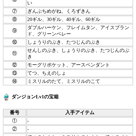
い
⑦
ぎんぶちめがね、くろずきん
⑧
20ギル、30ギル、40ギル、60ギル
ダブルハーケン、フレイムタン、アイスブラン
⑨
ド、グリーンベレー
⑩
しょうりのぶき、たつじんのぶき
せんしのぶき、しょうりのぶき、たつじんのぶ
⑪
き
⑫
モーグリポケット、アースペンダント
⑬
てつ、ちえのしょ
⑭
ミスリルのたて、ミスリルのこて
ダンジョンLv1の宝箱
番号
入手アイテム
①
-
②
-