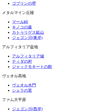
ゴブリンの壁
メタルマイン丘陵
マール峠
キノコの森
カトゥリゲス鉱山
ジェゴン川(東岸)
アルフィタリア盆地
アルフィタリア城
ティダの村
ジャックモキートの館
ヴェオル高地
ヴェオル水門
シェラの里
ファム大平原
ジェゴン川(西岸)