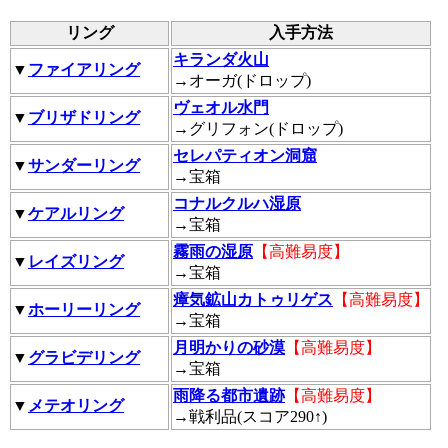
リング
入手方法
キランダ火山
▼
ファイアリング
→オーガ(ドロップ)
ヴェオル水門
▼
ブリザドリング
→グリフォン(ドロップ)
セレパティオン洞窟
▼
サンダーリング
→宝箱
コナルクルハ湿原
▼
ケアルリング
→宝箱
霧雨の湿原
【高難易度】
▼
レイズリング
→宝箱
瘴気鉱山カトゥリゲス
【高難易度】
▼
ホーリーリング
→宝箱
月明かりの砂漠
【高難易度】
▼
グラビデリング
→宝箱
雨降る都市遺跡
【高難易度】
▼
メテオリング
→戦利品(スコア290↑)