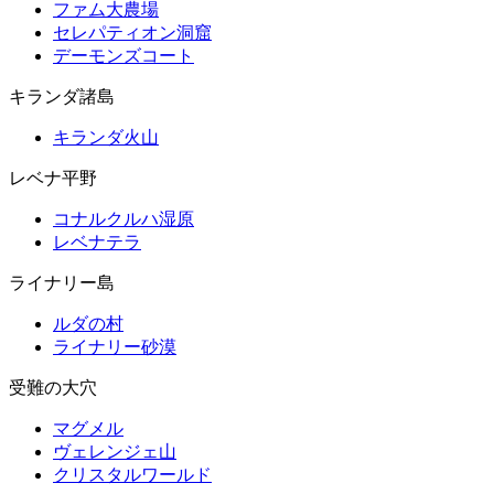
ファム大農場
セレパティオン洞窟
デーモンズコート
キランダ諸島
キランダ火山
レベナ平野
コナルクルハ湿原
レベナテラ
ライナリー島
ルダの村
ライナリー砂漠
受難の大穴
マグメル
ヴェレンジェ山
クリスタルワールド