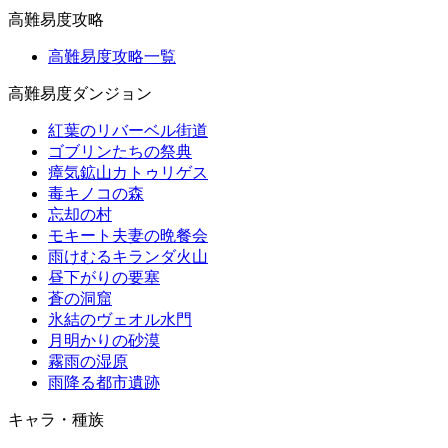
高難易度攻略
高難易度攻略一覧
高難易度ダンジョン
紅葉のリバーベル街道
ゴブリンたちの祭典
瘴気鉱山カトゥリゲス
毒キノコの森
忘却の村
モキート夫妻の晩餐会
雨けむるキランダ火山
昼下がりの要塞
蒼の洞窟
氷結のヴェオル水門
月明かりの砂漠
霧雨の湿原
雨降る都市遺跡
キャラ・種族