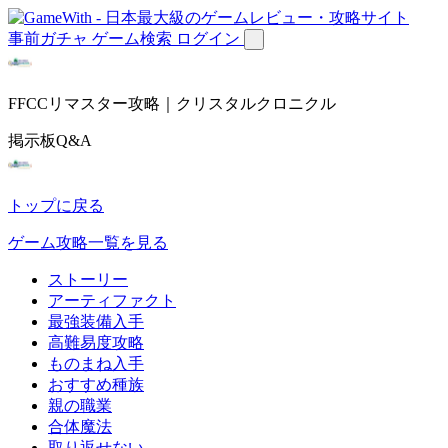
事前ガチャ
ゲーム検索
ログイン
FFCCリマスター攻略｜クリスタルクロニクル
掲示板Q&A
トップに戻る
ゲーム攻略一覧を見る
ストーリー
アーティファクト
最強装備入手
高難易度攻略
ものまね入手
おすすめ種族
親の職業
合体魔法
取り返せない