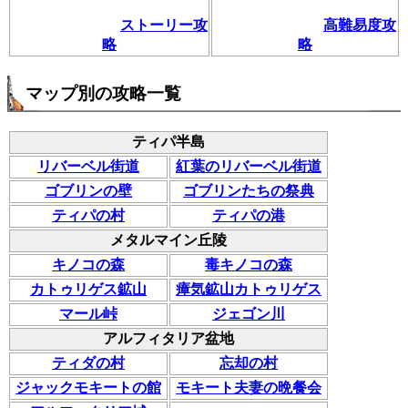
ストーリー攻
高難易度攻
略
略
マップ別の攻略一覧
ティパ半島
リバーベル街道
紅葉のリバーベル街道
ゴブリンの壁
ゴブリンたちの祭典
ティパの村
ティパの港
メタルマイン丘陵
キノコの森
毒キノコの森
カトゥリゲス鉱山
瘴気鉱山カトゥリゲス
マール峠
ジェゴン川
アルフィタリア盆地
ティダの村
忘却の村
ジャックモキートの館
モキート夫妻の晩餐会