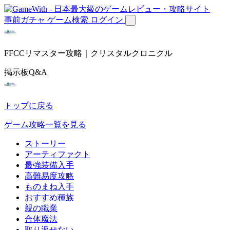
事前ガチャ
ゲーム検索
ログイン
FFCCリマスター攻略｜クリスタルクロニクル
掲示板Q&A
トップに戻る
ゲーム攻略一覧を見る
ストーリー
アーティファクト
最強装備入手
高難易度攻略
ものまね入手
おすすめ種族
親の職業
合体魔法
取り返せない