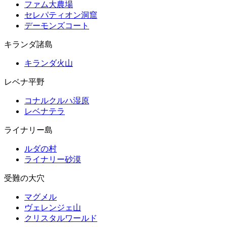
ファム大農場
セレパティオン洞窟
デーモンズコート
キランダ諸島
キランダ火山
レベナ平野
コナルクルハ湿原
レベナテラ
ライナリー島
ルダの村
ライナリー砂漠
受難の大穴
マグメル
ヴェレンジェ山
クリスタルワールド