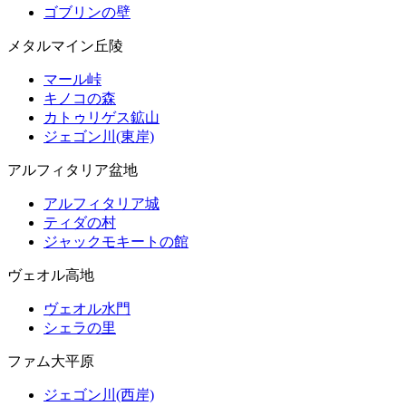
ゴブリンの壁
メタルマイン丘陵
マール峠
キノコの森
カトゥリゲス鉱山
ジェゴン川(東岸)
アルフィタリア盆地
アルフィタリア城
ティダの村
ジャックモキートの館
ヴェオル高地
ヴェオル水門
シェラの里
ファム大平原
ジェゴン川(西岸)