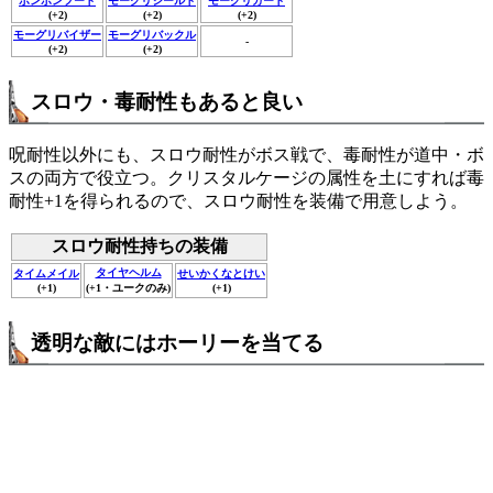
ポンポンフード
モーグリシールド
モーグリガード
(+2)
(+2)
(+2)
モーグリバイザー
モーグリバックル
-
(+2)
(+2)
スロウ・毒耐性もあると良い
呪耐性以外にも、スロウ耐性がボス戦で、毒耐性が道中・ボ
スの両方で役立つ。クリスタルケージの属性を土にすれば毒
耐性+1を得られるので、スロウ耐性を装備で用意しよう。
スロウ耐性持ちの装備
タイヤヘルム
タイムメイル
せいかくなとけい
(+1)
(+1・ユークのみ)
(+1)
透明な敵にはホーリーを当てる