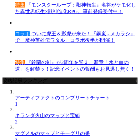
特集
『モンスターループ：獣神転生』名将がケモ化し
た異世界転生×獣神進化RPG。事前登録受付中！
コラボ
ついに虎王＆影虎が来た！『鋼嵐 - メカラシ』
で「魔神英雄伝ワタル」コラボ後半が開催！
特集
『鈴蘭の剣』が2周年を迎え、新章「氷と血の
道」を解禁ッ！記念イベントの報酬もお見逃し無く！
攻略記事ランキング
アーティファクトのコンプリートチャート
1
キランダ火山のマップと宝箱
2
マグメルのマップとモーグリの巣
3