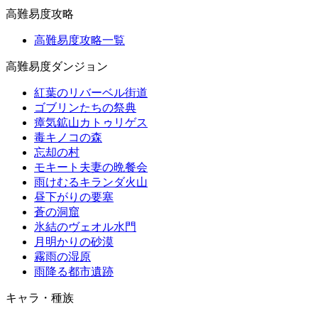
高難易度攻略
高難易度攻略一覧
高難易度ダンジョン
紅葉のリバーベル街道
ゴブリンたちの祭典
瘴気鉱山カトゥリゲス
毒キノコの森
忘却の村
モキート夫妻の晩餐会
雨けむるキランダ火山
昼下がりの要塞
蒼の洞窟
氷結のヴェオル水門
月明かりの砂漠
霧雨の湿原
雨降る都市遺跡
キャラ・種族