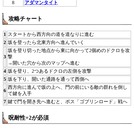
8
アダマンタイト
攻略チャート
1
スタートから西方向の道を道なりに進む
2
坂を登ったら北東方向へ進んでいく
坂を登り切った地点から東に向かって2個めのドクロを攻
3
撃
→開いた穴から次のマップへ進む
4
坂を登り、2つあるドクロの左側を攻撃
5
坂を下り、開いた通路を通って西側へ
西方向に進んで坂の上へ、門の前にいる敵の群れを倒し
6
て鍵を入手
7
鍵で門を開き先へ進むと、ボス「ゴブリンロード」戦へ
呪耐性+2が必須