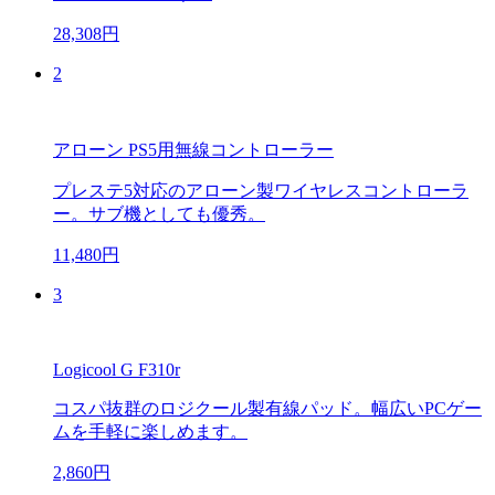
28,308円
2
アローン PS5用無線コントローラー
プレステ5対応のアローン製ワイヤレスコントローラ
ー。サブ機としても優秀。
11,480円
3
Logicool G F310r
コスパ抜群のロジクール製有線パッド。幅広いPCゲー
ムを手軽に楽しめます。
2,860円