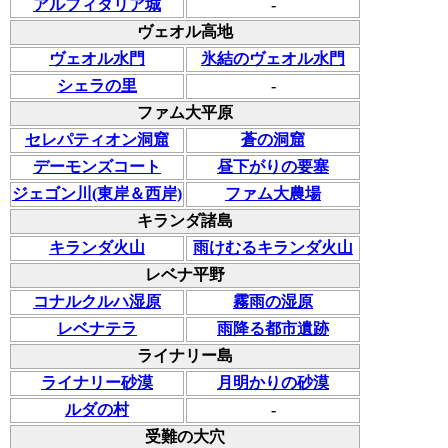
アルフィタリア城
-
ヴェオル高地
ヴェオル水門
氷結のヴェオル水門
シェラの里
-
ファム大平原
セレパティオン洞窟
蒼の洞窟
デーモンズコート
昼下がりの要塞
ジェゴン川(東岸＆西岸)
ファム大農場
キランダ諸島
キランダ火山
雨けむるキランダ火山
レベナ平野
コナルクルハ湿原
霧雨の湿原
レベナテラ
雨降る都市遺跡
ライナリー島
ライナリー砂漠
月明かりの砂漠
ルダの村
-
受難の大穴