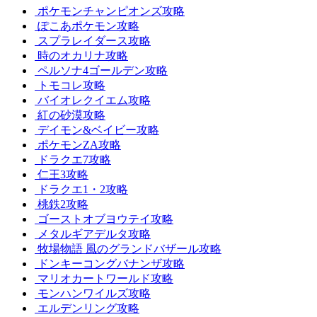
ポケモンチャンピオンズ攻略
ぽこあポケモン攻略
スプラレイダース攻略
時のオカリナ攻略
ペルソナ4ゴールデン攻略
トモコレ攻略
バイオレクイエム攻略
紅の砂漠攻略
デイモン&ベイビー攻略
ポケモンZA攻略
ドラクエ7攻略
仁王3攻略
ドラクエ1・2攻略
桃鉄2攻略
ゴーストオブヨウテイ攻略
メタルギアデルタ攻略
牧場物語 風のグランドバザール攻略
ドンキーコングバナンザ攻略
マリオカートワールド攻略
モンハンワイルズ攻略
エルデンリング攻略