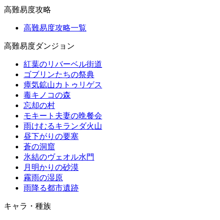
高難易度攻略
高難易度攻略一覧
高難易度ダンジョン
紅葉のリバーベル街道
ゴブリンたちの祭典
瘴気鉱山カトゥリゲス
毒キノコの森
忘却の村
モキート夫妻の晩餐会
雨けむるキランダ火山
昼下がりの要塞
蒼の洞窟
氷結のヴェオル水門
月明かりの砂漠
霧雨の湿原
雨降る都市遺跡
キャラ・種族