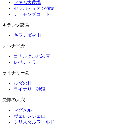
ファム大農場
セレパティオン洞窟
デーモンズコート
キランダ諸島
キランダ火山
レベナ平野
コナルクルハ湿原
レベナテラ
ライナリー島
ルダの村
ライナリー砂漠
受難の大穴
マグメル
ヴェレンジェ山
クリスタルワールド