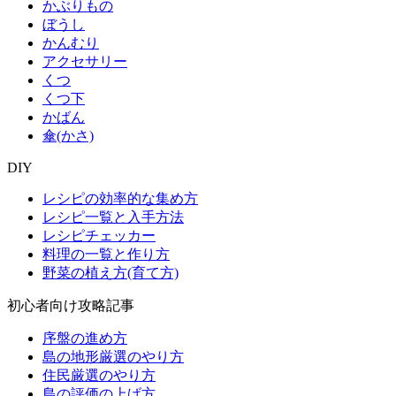
かぶりもの
ぼうし
かんむり
アクセサリー
くつ
くつ下
かばん
傘(かさ)
DIY
レシピの効率的な集め方
レシピ一覧と入手方法
レシピチェッカー
料理の一覧と作り方
野菜の植え方(育て方)
初心者向け攻略記事
序盤の進め方
島の地形厳選のやり方
住民厳選のやり方
島の評価の上げ方