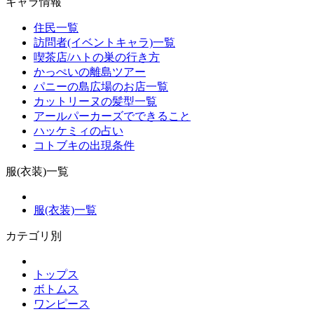
キャラ情報
住民一覧
訪問者(イベントキャラ)一覧
喫茶店/ハトの巣の行き方
かっぺいの離島ツアー
パニーの島広場のお店一覧
カットリーヌの髪型一覧
アールパーカーズでできること
ハッケミィの占い
コトブキの出現条件
服(衣装)一覧
服(衣装)一覧
カテゴリ別
トップス
ボトムス
ワンピース