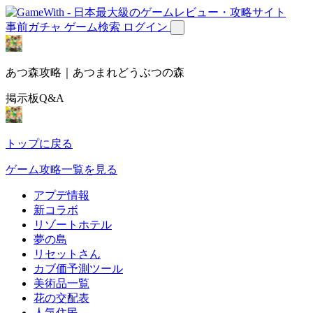
事前ガチャ
ゲーム検索
ログイン
あつ森攻略｜あつまれどうぶつの森
掲示板Q&A
トップに戻る
ゲーム攻略一覧を見る
アプデ情報
新コラボ
リゾートホテル
夢の島
リセットさん
カブ価予測ツール
美術品一覧
花の交配表
人気住民