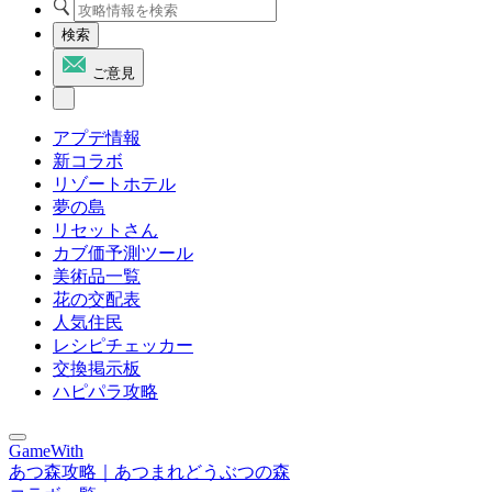
検索
ご意見
アプデ情報
新コラボ
リゾートホテル
夢の島
リセットさん
カブ価予測ツール
美術品一覧
花の交配表
人気住民
レシピチェッカー
交換掲示板
ハピパラ攻略
GameWith
あつ森攻略｜あつまれどうぶつの森