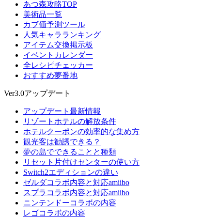
あつ森攻略TOP
美術品一覧
カブ価予測ツール
人気キャラランキング
アイテム交換掲示板
イベントカレンダー
全レシピチェッカー
おすすめ夢番地
Ver3.0アップデート
アップデート最新情報
リゾートホテルの解放条件
ホテルクーポンの効率的な集め方
観光客は勧誘できる？
夢の島でできることと種類
リセット片付けセンターの使い方
Switch2エディションの違い
ゼルダコラボ内容と対応amiibo
スプラコラボ内容と対応amiibo
ニンテンドーコラボの内容
レゴコラボの内容