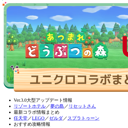
Ver.3.0大型アップデート情報
リゾートホテル
／
夢の島
／
リセットさん
最新コラボ情報まとめ
任天堂
／
LEGO
／
ゼルダ
／
スプラトゥーン
おすすめ攻略情報