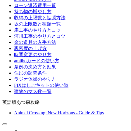
ローン返済費用一覧
持ち物の増やし方
収納の上限数と拡張方法
坂の上限数と種類一覧
崖工事のやり方とコツ
河川工事のやり方とコツ
金の道具の入手方法
親密度の上げ方
時間変更のやり方
amiiboカードの使い方
条例の決め方と効果
住民の訪問条件
ラジオ体操のやり方
FIXはしごキットの使い道
建物のマス数一覧
英語版あつ森攻略
Animal Crossing: New Horizons - Guide & Tips