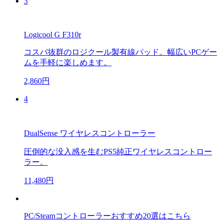
3
Logicool G F310r
コスパ抜群のロジクール製有線パッド。幅広いPCゲー
ムを手軽に楽しめます。
2,860円
4
DualSense ワイヤレスコントローラー
圧倒的な没入感を生むPS5純正ワイヤレスコントロー
ラー。
11,480円
PC/Steamコントローラーおすすめ20選はこちら