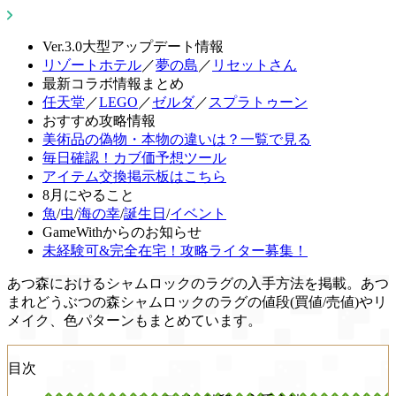
Ver.3.0大型アップデート情報
リゾートホテル
／
夢の島
／
リセットさん
最新コラボ情報まとめ
任天堂
／
LEGO
／
ゼルダ
／
スプラトゥーン
おすすめ攻略情報
美術品の偽物・本物の違いは？一覧で見る
毎日確認！カブ価予想ツール
アイテム交換掲示板はこちら
8月にやること
魚
/
虫
/
海の幸
/
誕生日
/
イベント
GameWithからのお知らせ
未経験可&完全在宅！攻略ライター募集！
あつ森におけるシャムロックのラグの入手方法を掲載。あつ
まれどうぶつの森シャムロックのラグの値段(買値/売値)やリ
メイク、色パターンもまとめています。
目次