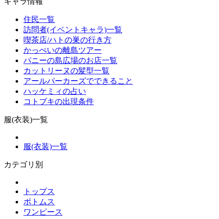
キャラ情報
住民一覧
訪問者(イベントキャラ)一覧
喫茶店/ハトの巣の行き方
かっぺいの離島ツアー
パニーの島広場のお店一覧
カットリーヌの髪型一覧
アールパーカーズでできること
ハッケミィの占い
コトブキの出現条件
服(衣装)一覧
服(衣装)一覧
カテゴリ別
トップス
ボトムス
ワンピース