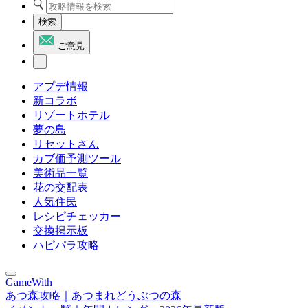
検索
ご意見
アプデ情報
新コラボ
リゾートホテル
夢の島
リセットさん
カブ価予測ツール
美術品一覧
花の交配表
人気住民
レシピチェッカー
交換掲示板
ハピパラ攻略
GameWith
あつ森攻略｜あつまれどうぶつの森