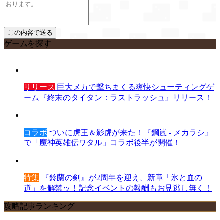
ゲームを探す
リリース
巨大メカで撃ちまくる爽快シューティングゲ
ーム『終末のタイタン：ラストラッシュ』リリース！
コラボ
ついに虎王＆影虎が来た！『鋼嵐 - メカラシ』
で「魔神英雄伝ワタル」コラボ後半が開催！
特集
『鈴蘭の剣』が2周年を迎え、新章「氷と血の
道」を解禁ッ！記念イベントの報酬もお見逃し無く！
攻略記事ランキング