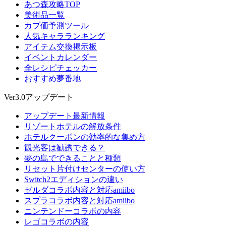
あつ森攻略TOP
美術品一覧
カブ価予測ツール
人気キャラランキング
アイテム交換掲示板
イベントカレンダー
全レシピチェッカー
おすすめ夢番地
Ver3.0アップデート
アップデート最新情報
リゾートホテルの解放条件
ホテルクーポンの効率的な集め方
観光客は勧誘できる？
夢の島でできることと種類
リセット片付けセンターの使い方
Switch2エディションの違い
ゼルダコラボ内容と対応amiibo
スプラコラボ内容と対応amiibo
ニンテンドーコラボの内容
レゴコラボの内容