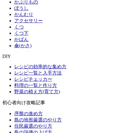
かぶりもの
ぼうし
かんむり
アクセサリー
くつ
くつ下
かばん
傘(かさ)
DIY
レシピの効率的な集め方
レシピ一覧と入手方法
レシピチェッカー
料理の一覧と作り方
野菜の植え方(育て方)
初心者向け攻略記事
序盤の進め方
島の地形厳選のやり方
住民厳選のやり方
島の評価の上げ方