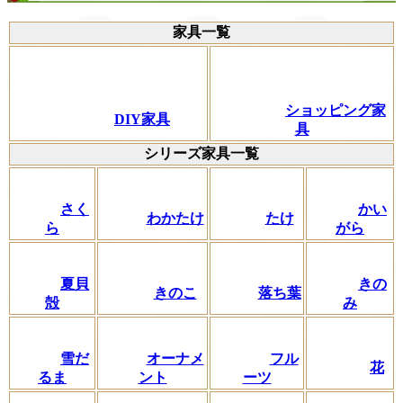
家具一覧
ショッピング家
DIY家具
具
シリーズ家具一覧
さく
かい
わかたけ
たけ
ら
がら
夏貝
きの
きのこ
落ち葉
殻
み
フル
雪だ
オーナメ
花
ーツ
るま
ント