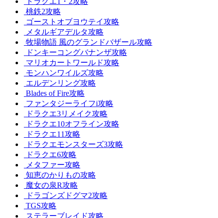
ドラクエ1・2攻略
桃鉄2攻略
ゴーストオブヨウテイ攻略
メタルギアデルタ攻略
牧場物語 風のグランドバザール攻略
ドンキーコングバナンザ攻略
マリオカートワールド攻略
モンハンワイルズ攻略
エルデンリング攻略
Blades of Fire攻略
ファンタジーライフi攻略
ドラクエ3リメイク攻略
ドラクエ10オフライン攻略
ドラクエ11攻略
ドラクエモンスターズ3攻略
ドラクエ6攻略
メタファー攻略
知恵のかりもの攻略
魔女の泉R攻略
ドラゴンズドグマ2攻略
TGS攻略
ステラーブレイド攻略