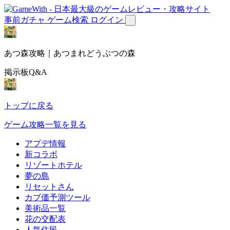
事前ガチャ
ゲーム検索
ログイン
あつ森攻略｜あつまれどうぶつの森
掲示板Q&A
トップに戻る
ゲーム攻略一覧を見る
アプデ情報
新コラボ
リゾートホテル
夢の島
リセットさん
カブ価予測ツール
美術品一覧
花の交配表
人気住民