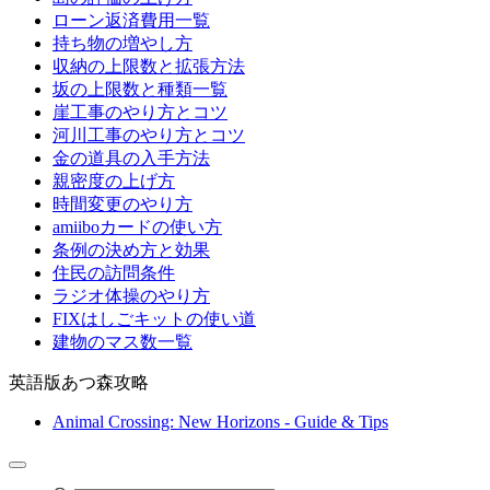
ローン返済費用一覧
持ち物の増やし方
収納の上限数と拡張方法
坂の上限数と種類一覧
崖工事のやり方とコツ
河川工事のやり方とコツ
金の道具の入手方法
親密度の上げ方
時間変更のやり方
amiiboカードの使い方
条例の決め方と効果
住民の訪問条件
ラジオ体操のやり方
FIXはしごキットの使い道
建物のマス数一覧
英語版あつ森攻略
Animal Crossing: New Horizons - Guide & Tips