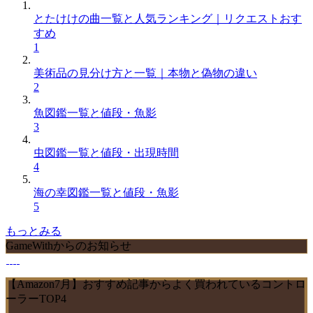
とたけけの曲一覧と人気ランキング｜リクエストおす
すめ
1
美術品の見分け方と一覧｜本物と偽物の違い
2
魚図鑑一覧と値段・魚影
3
虫図鑑一覧と値段・出現時間
4
海の幸図鑑一覧と値段・魚影
5
もっとみる
GameWithからのお知らせ
【Amazon7月】おすすめ記事からよく買われているコントロ
ーラーTOP4