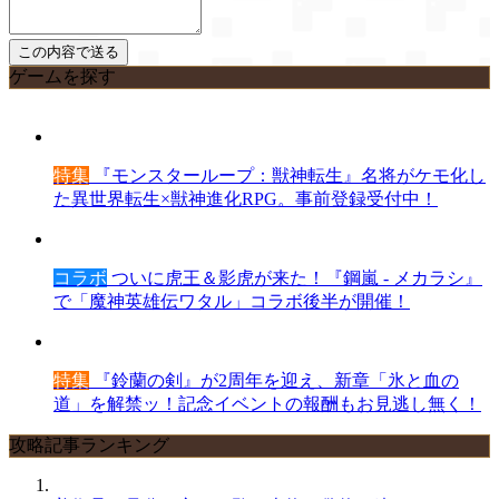
ゲームを探す
特集
『モンスターループ：獣神転生』名将がケモ化し
た異世界転生×獣神進化RPG。事前登録受付中！
コラボ
ついに虎王＆影虎が来た！『鋼嵐 - メカラシ』
で「魔神英雄伝ワタル」コラボ後半が開催！
特集
『鈴蘭の剣』が2周年を迎え、新章「氷と血の
道」を解禁ッ！記念イベントの報酬もお見逃し無く！
攻略記事ランキング