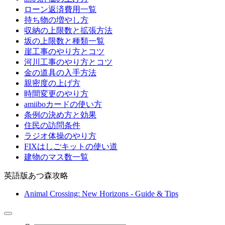
ローン返済費用一覧
持ち物の増やし方
収納の上限数と拡張方法
坂の上限数と種類一覧
崖工事のやり方とコツ
河川工事のやり方とコツ
金の道具の入手方法
親密度の上げ方
時間変更のやり方
amiiboカードの使い方
条例の決め方と効果
住民の訪問条件
ラジオ体操のやり方
FIXはしごキットの使い道
建物のマス数一覧
英語版あつ森攻略
Animal Crossing: New Horizons - Guide & Tips