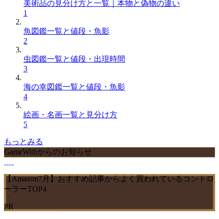
美術品の見分け方と一覧｜本物と偽物の違い
1
魚図鑑一覧と値段・魚影
2
虫図鑑一覧と値段・出現時間
3
海の幸図鑑一覧と値段・魚影
4
絵画・名画一覧と見分け方
5
もっとみる
GameWithからのお知らせ
【Amazon7月】おすすめ記事からよく買われているコントロ
ーラーTOP4
PR