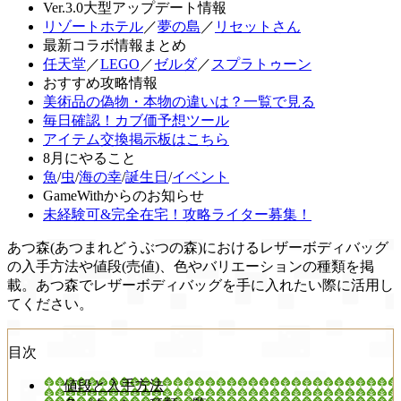
Ver.3.0大型アップデート情報
リゾートホテル
／
夢の島
／
リセットさん
最新コラボ情報まとめ
任天堂
／
LEGO
／
ゼルダ
／
スプラトゥーン
おすすめ攻略情報
美術品の偽物・本物の違いは？一覧で見る
毎日確認！カブ価予想ツール
アイテム交換掲示板はこちら
8月にやること
魚
/
虫
/
海の幸
/
誕生日
/
イベント
GameWithからのお知らせ
未経験可&完全在宅！攻略ライター募集！
あつ森(あつまれどうぶつの森)におけるレザーボディバッグ
の入手方法や値段(売値)、色やバリエーションの種類を掲
載。あつ森でレザーボディバッグを手に入れたい際に活用し
てください。
目次
値段と入手方法