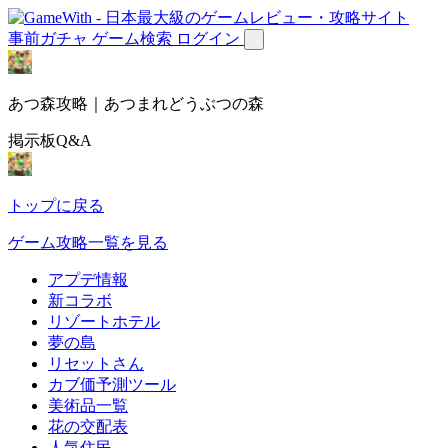
事前ガチャ
ゲーム検索
ログイン
あつ森攻略｜あつまれどうぶつの森
掲示板Q&A
トップに戻る
ゲーム攻略一覧を見る
アプデ情報
新コラボ
リゾートホテル
夢の島
リセットさん
カブ価予測ツール
美術品一覧
花の交配表
人気住民