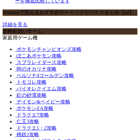
ーを徹底比較しています
Amazonで買えるおすすめゲーミングデバイスまとめ【ad】
詳細を見る
攻略取扱いゲーム
家庭用ゲーム機
ポケモンチャンピオンズ攻略
ぽこあポケモン攻略
スプラレイダース攻略
時のオカリナ攻略
ペルソナ4ゴールデン攻略
トモコレ攻略
バイオレクイエム攻略
紅の砂漠攻略
デイモン&ベイビー攻略
ポケモンZA攻略
ドラクエ7攻略
仁王3攻略
ドラクエ1・2攻略
桃鉄2攻略