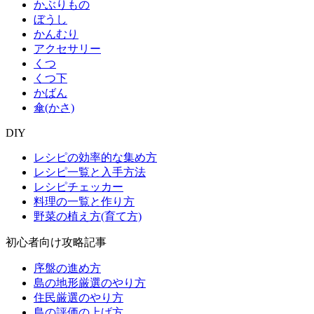
かぶりもの
ぼうし
かんむり
アクセサリー
くつ
くつ下
かばん
傘(かさ)
DIY
レシピの効率的な集め方
レシピ一覧と入手方法
レシピチェッカー
料理の一覧と作り方
野菜の植え方(育て方)
初心者向け攻略記事
序盤の進め方
島の地形厳選のやり方
住民厳選のやり方
島の評価の上げ方