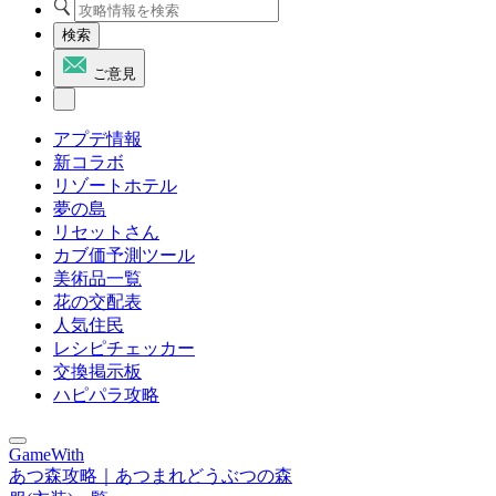
検索
ご意見
アプデ情報
新コラボ
リゾートホテル
夢の島
リセットさん
カブ価予測ツール
美術品一覧
花の交配表
人気住民
レシピチェッカー
交換掲示板
ハピパラ攻略
GameWith
あつ森攻略｜あつまれどうぶつの森