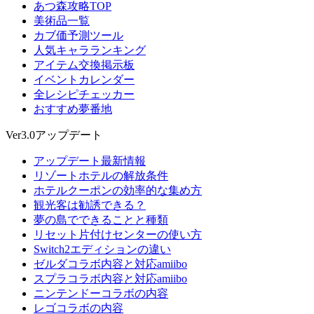
あつ森攻略TOP
美術品一覧
カブ価予測ツール
人気キャラランキング
アイテム交換掲示板
イベントカレンダー
全レシピチェッカー
おすすめ夢番地
Ver3.0アップデート
アップデート最新情報
リゾートホテルの解放条件
ホテルクーポンの効率的な集め方
観光客は勧誘できる？
夢の島でできることと種類
リセット片付けセンターの使い方
Switch2エディションの違い
ゼルダコラボ内容と対応amiibo
スプラコラボ内容と対応amiibo
ニンテンドーコラボの内容
レゴコラボの内容