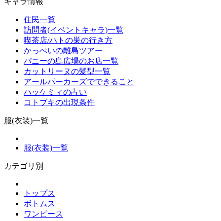
キャラ情報
住民一覧
訪問者(イベントキャラ)一覧
喫茶店/ハトの巣の行き方
かっぺいの離島ツアー
パニーの島広場のお店一覧
カットリーヌの髪型一覧
アールパーカーズでできること
ハッケミィの占い
コトブキの出現条件
服(衣装)一覧
服(衣装)一覧
カテゴリ別
トップス
ボトムス
ワンピース