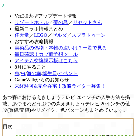
Ver.3.0大型アップデート情報
リゾートホテル
／
夢の島
／
リセットさん
最新コラボ情報まとめ
任天堂
／
LEGO
／
ゼルダ
／
スプラトゥーン
おすすめ攻略情報
美術品の偽物・本物の違いは？一覧で見る
毎日確認！カブ価予想ツール
アイテム交換掲示板はこちら
8月にやること
魚
/
虫
/
海の幸
/
誕生日
/
イベント
GameWithからのお知らせ
未経験可&完全在宅！攻略ライター募集！
あつ森におけるえきしょうテレビ 20インチの入手方法を掲
載。あつまれどうぶつの森えきしょうテレビ 20インチの値
段(買値/売値)やリメイク、色パターンもまとめています。
目次