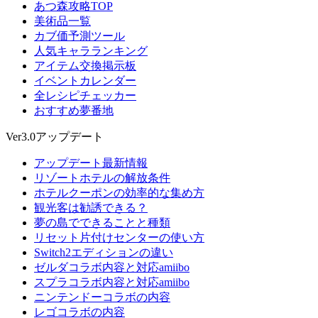
あつ森攻略TOP
美術品一覧
カブ価予測ツール
人気キャラランキング
アイテム交換掲示板
イベントカレンダー
全レシピチェッカー
おすすめ夢番地
Ver3.0アップデート
アップデート最新情報
リゾートホテルの解放条件
ホテルクーポンの効率的な集め方
観光客は勧誘できる？
夢の島でできることと種類
リセット片付けセンターの使い方
Switch2エディションの違い
ゼルダコラボ内容と対応amiibo
スプラコラボ内容と対応amiibo
ニンテンドーコラボの内容
レゴコラボの内容