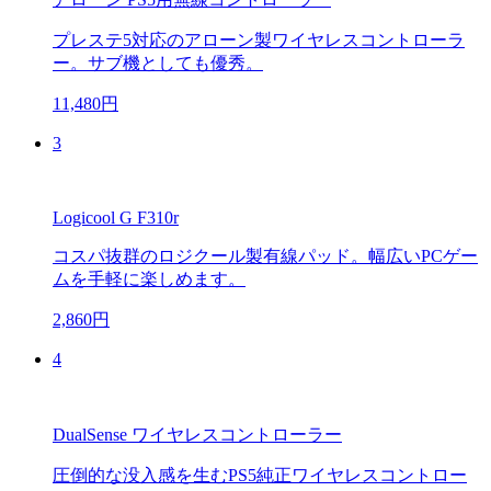
プレステ5対応のアローン製ワイヤレスコントローラ
ー。サブ機としても優秀。
11,480円
3
Logicool G F310r
コスパ抜群のロジクール製有線パッド。幅広いPCゲー
ムを手軽に楽しめます。
2,860円
4
DualSense ワイヤレスコントローラー
圧倒的な没入感を生むPS5純正ワイヤレスコントロー