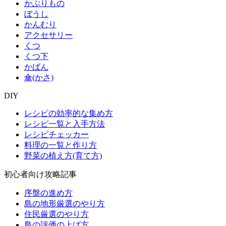
かぶりもの
ぼうし
かんむり
アクセサリー
くつ
くつ下
かばん
傘(かさ)
DIY
レシピの効率的な集め方
レシピ一覧と入手方法
レシピチェッカー
料理の一覧と作り方
野菜の植え方(育て方)
初心者向け攻略記事
序盤の進め方
島の地形厳選のやり方
住民厳選のやり方
島の評価の上げ方