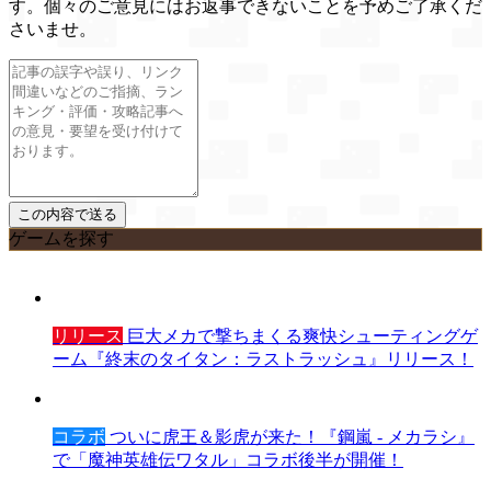
す。個々のご意見にはお返事できないことを予めご了承くだ
さいませ。
ゲームを探す
リリース
巨大メカで撃ちまくる爽快シューティングゲ
ーム『終末のタイタン：ラストラッシュ』リリース！
コラボ
ついに虎王＆影虎が来た！『鋼嵐 - メカラシ』
で「魔神英雄伝ワタル」コラボ後半が開催！