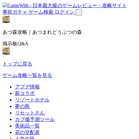
事前ガチャ
ゲーム検索
ログイン
あつ森攻略｜あつまれどうぶつの森
掲示板Q&A
トップに戻る
ゲーム攻略一覧を見る
アプデ情報
新コラボ
リゾートホテル
夢の島
リセットさん
カブ価予測ツール
美術品一覧
花の交配表
人気住民