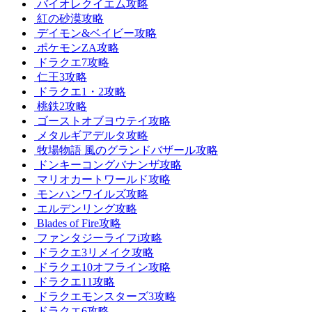
バイオレクイエム攻略
紅の砂漠攻略
デイモン&ベイビー攻略
ポケモンZA攻略
ドラクエ7攻略
仁王3攻略
ドラクエ1・2攻略
桃鉄2攻略
ゴーストオブヨウテイ攻略
メタルギアデルタ攻略
牧場物語 風のグランドバザール攻略
ドンキーコングバナンザ攻略
マリオカートワールド攻略
モンハンワイルズ攻略
エルデンリング攻略
Blades of Fire攻略
ファンタジーライフi攻略
ドラクエ3リメイク攻略
ドラクエ10オフライン攻略
ドラクエ11攻略
ドラクエモンスターズ3攻略
ドラクエ6攻略