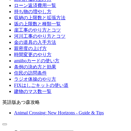
ローン返済費用一覧
持ち物の増やし方
収納の上限数と拡張方法
坂の上限数と種類一覧
崖工事のやり方とコツ
河川工事のやり方とコツ
金の道具の入手方法
親密度の上げ方
時間変更のやり方
amiiboカードの使い方
条例の決め方と効果
住民の訪問条件
ラジオ体操のやり方
FIXはしごキットの使い道
建物のマス数一覧
英語版あつ森攻略
Animal Crossing: New Horizons - Guide & Tips