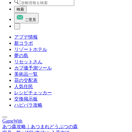
検索
ご意見
アプデ情報
新コラボ
リゾートホテル
夢の島
リセットさん
カブ価予測ツール
美術品一覧
花の交配表
人気住民
レシピチェッカー
交換掲示板
ハピパラ攻略
GameWith
あつ森攻略｜あつまれどうぶつの森