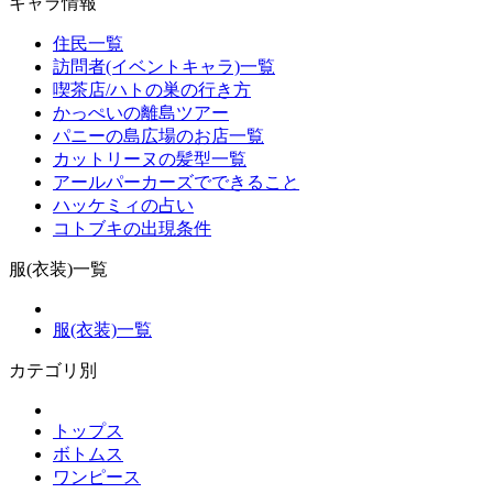
キャラ情報
住民一覧
訪問者(イベントキャラ)一覧
喫茶店/ハトの巣の行き方
かっぺいの離島ツアー
パニーの島広場のお店一覧
カットリーヌの髪型一覧
アールパーカーズでできること
ハッケミィの占い
コトブキの出現条件
服(衣装)一覧
服(衣装)一覧
カテゴリ別
トップス
ボトムス
ワンピース