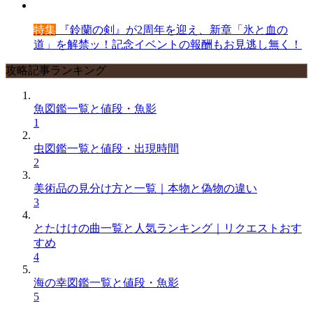
特集
『鈴蘭の剣』が2周年を迎え、新章「氷と血の
道」を解禁ッ！記念イベントの報酬もお見逃し無く！
攻略記事ランキング
魚図鑑一覧と値段・魚影
1
虫図鑑一覧と値段・出現時間
2
美術品の見分け方と一覧｜本物と偽物の違い
3
とたけけの曲一覧と人気ランキング｜リクエストおす
すめ
4
海の幸図鑑一覧と値段・魚影
5