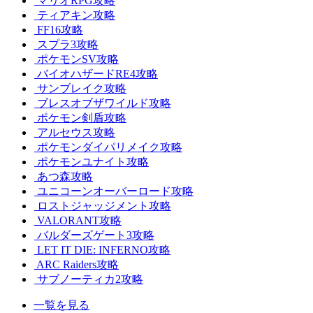
マリオRPG攻略
ティアキン攻略
FF16攻略
スプラ3攻略
ポケモンSV攻略
バイオハザードRE4攻略
サンブレイク攻略
ブレスオブザワイルド攻略
ポケモン剣盾攻略
アルセウス攻略
ポケモンダイパリメイク攻略
ポケモンユナイト攻略
あつ森攻略
ユニコーンオーバーロード攻略
ロストジャッジメント攻略
VALORANT攻略
バルダーズゲート3攻略
LET IT DIE: INFERNO攻略
ARC Raiders攻略
サブノーティカ2攻略
一覧を見る