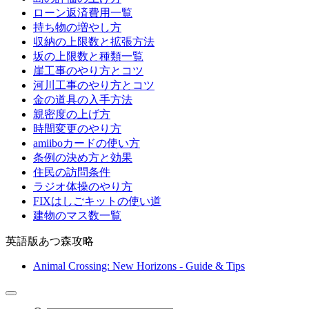
ローン返済費用一覧
持ち物の増やし方
収納の上限数と拡張方法
坂の上限数と種類一覧
崖工事のやり方とコツ
河川工事のやり方とコツ
金の道具の入手方法
親密度の上げ方
時間変更のやり方
amiiboカードの使い方
条例の決め方と効果
住民の訪問条件
ラジオ体操のやり方
FIXはしごキットの使い道
建物のマス数一覧
英語版あつ森攻略
Animal Crossing: New Horizons - Guide & Tips