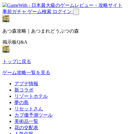
事前ガチャ
ゲーム検索
ログイン
あつ森攻略｜あつまれどうぶつの森
掲示板Q&A
トップに戻る
ゲーム攻略一覧を見る
アプデ情報
新コラボ
リゾートホテル
夢の島
リセットさん
カブ価予測ツール
美術品一覧
花の交配表
人気住民