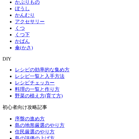
かぶりもの
ぼうし
かんむり
アクセサリー
くつ
くつ下
かばん
傘(かさ)
DIY
レシピの効率的な集め方
レシピ一覧と入手方法
レシピチェッカー
料理の一覧と作り方
野菜の植え方(育て方)
初心者向け攻略記事
序盤の進め方
島の地形厳選のやり方
住民厳選のやり方
島の評価の上げ方