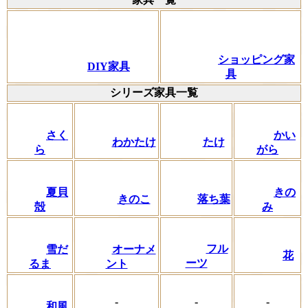
ショッピング家
DIY家具
具
シリーズ家具一覧
さく
かい
わかたけ
たけ
ら
がら
夏貝
きの
きのこ
落ち葉
殻
み
フル
雪だ
オーナメ
花
ーツ
るま
ント
-
-
-
和風