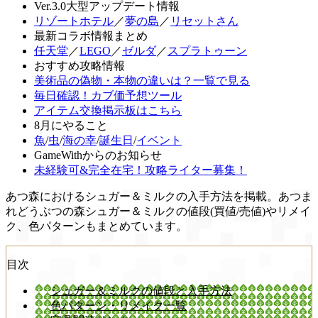
Ver.3.0大型アップデート情報
リゾートホテル
／
夢の島
／
リセットさん
最新コラボ情報まとめ
任天堂
／
LEGO
／
ゼルダ
／
スプラトゥーン
おすすめ攻略情報
美術品の偽物・本物の違いは？一覧で見る
毎日確認！カブ価予想ツール
アイテム交換掲示板はこちら
8月にやること
魚
/
虫
/
海の幸
/
誕生日
/
イベント
GameWithからのお知らせ
未経験可&完全在宅！攻略ライター募集！
あつ森におけるシュガー＆ミルクの入手方法を掲載。あつま
れどうぶつの森シュガー＆ミルクの値段(買値/売値)やリメイ
ク、色パターンもまとめています。
目次
シュガー＆ミルクの値段と入手方法
色パターン・リメイク一覧