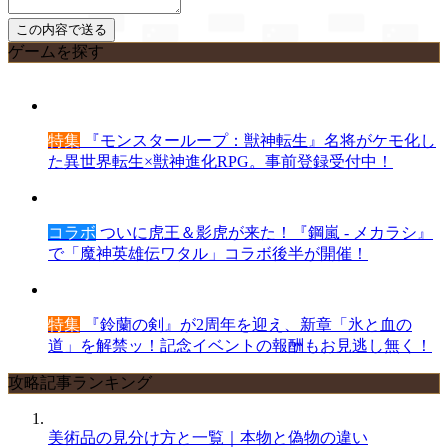
ゲームを探す
特集
『モンスターループ：獣神転生』名将がケモ化し
た異世界転生×獣神進化RPG。事前登録受付中！
コラボ
ついに虎王＆影虎が来た！『鋼嵐 - メカラシ』
で「魔神英雄伝ワタル」コラボ後半が開催！
特集
『鈴蘭の剣』が2周年を迎え、新章「氷と血の
道」を解禁ッ！記念イベントの報酬もお見逃し無く！
攻略記事ランキング
美術品の見分け方と一覧｜本物と偽物の違い