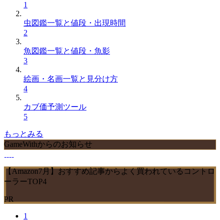
1
虫図鑑一覧と値段・出現時間
2
魚図鑑一覧と値段・魚影
3
絵画・名画一覧と見分け方
4
カブ価予測ツール
5
もっとみる
GameWithからのお知らせ
【Amazon7月】おすすめ記事からよく買われているコントロ
ーラーTOP4
PR
1