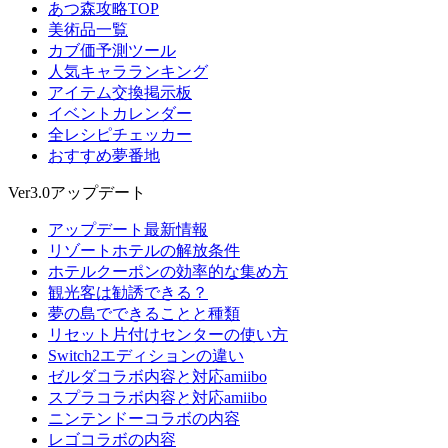
あつ森攻略TOP
美術品一覧
カブ価予測ツール
人気キャラランキング
アイテム交換掲示板
イベントカレンダー
全レシピチェッカー
おすすめ夢番地
Ver3.0アップデート
アップデート最新情報
リゾートホテルの解放条件
ホテルクーポンの効率的な集め方
観光客は勧誘できる？
夢の島でできることと種類
リセット片付けセンターの使い方
Switch2エディションの違い
ゼルダコラボ内容と対応amiibo
スプラコラボ内容と対応amiibo
ニンテンドーコラボの内容
レゴコラボの内容