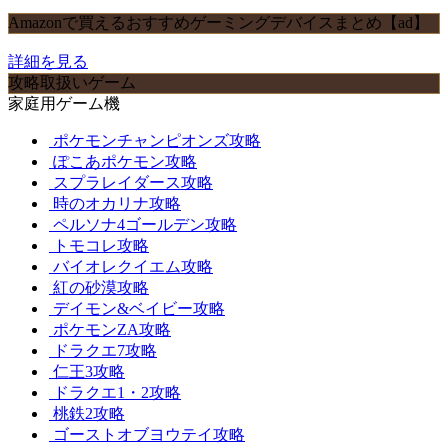
Amazonで買えるおすすめゲーミングデバイスまとめ【ad】
詳細を見る
攻略取扱いゲーム
家庭用ゲーム機
ポケモンチャンピオンズ攻略
ぽこあポケモン攻略
スプラレイダース攻略
時のオカリナ攻略
ペルソナ4ゴールデン攻略
トモコレ攻略
バイオレクイエム攻略
紅の砂漠攻略
デイモン&ベイビー攻略
ポケモンZA攻略
ドラクエ7攻略
仁王3攻略
ドラクエ1・2攻略
桃鉄2攻略
ゴーストオブヨウテイ攻略