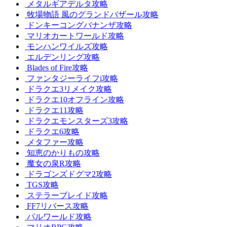
メタルギアデルタ攻略
牧場物語 風のグランドバザール攻略
ドンキーコングバナンザ攻略
マリオカートワールド攻略
モンハンワイルズ攻略
エルデンリング攻略
Blades of Fire攻略
ファンタジーライフi攻略
ドラクエ3リメイク攻略
ドラクエ10オフライン攻略
ドラクエ11攻略
ドラクエモンスターズ3攻略
ドラクエ6攻略
メタファー攻略
知恵のかりもの攻略
魔女の泉R攻略
ドラゴンズドグマ2攻略
TGS攻略
ステラーブレイド攻略
FF7リバース攻略
パルワールド攻略