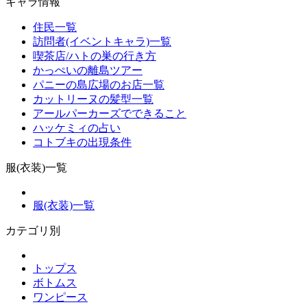
キャラ情報
住民一覧
訪問者(イベントキャラ)一覧
喫茶店/ハトの巣の行き方
かっぺいの離島ツアー
パニーの島広場のお店一覧
カットリーヌの髪型一覧
アールパーカーズでできること
ハッケミィの占い
コトブキの出現条件
服(衣装)一覧
服(衣装)一覧
カテゴリ別
トップス
ボトムス
ワンピース