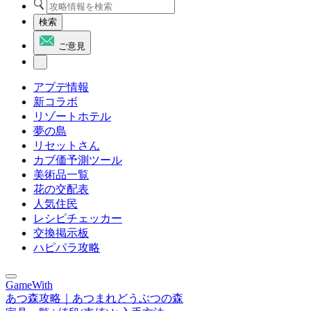
検索
ご意見
アプデ情報
新コラボ
リゾートホテル
夢の島
リセットさん
カブ価予測ツール
美術品一覧
花の交配表
人気住民
レシピチェッカー
交換掲示板
ハピパラ攻略
GameWith
あつ森攻略｜あつまれどうぶつの森