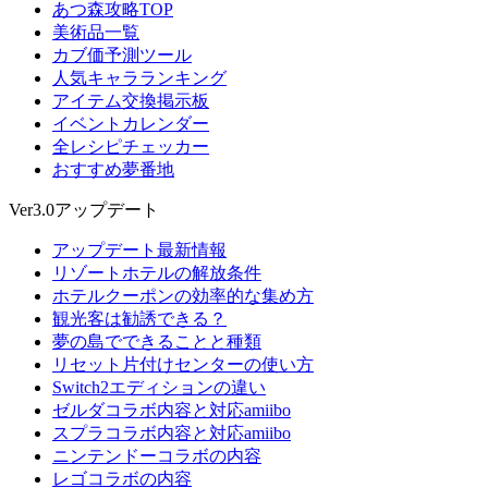
あつ森攻略TOP
美術品一覧
カブ価予測ツール
人気キャラランキング
アイテム交換掲示板
イベントカレンダー
全レシピチェッカー
おすすめ夢番地
Ver3.0アップデート
アップデート最新情報
リゾートホテルの解放条件
ホテルクーポンの効率的な集め方
観光客は勧誘できる？
夢の島でできることと種類
リセット片付けセンターの使い方
Switch2エディションの違い
ゼルダコラボ内容と対応amiibo
スプラコラボ内容と対応amiibo
ニンテンドーコラボの内容
レゴコラボの内容