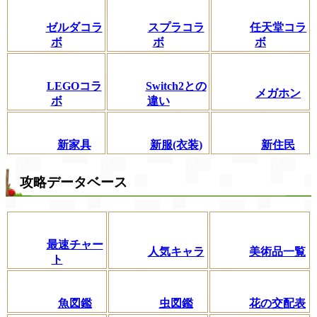
ゼルダコラ
スプラコラ
任天堂コラ
ボ
ボ
ボ
LEGOコラ
Switch2との
メガホン
ボ
違い
新家具
新服(衣装)
新住民
攻略データベース
最速チャー
人気キャラ
美術品一覧
ト
魚図鑑
虫図鑑
花の交配表