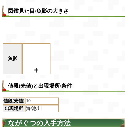
図鑑見た目/魚影の大きさ
魚影
中
値段(売値)と出現場所/条件
値段(売値)
10
出現場所
海/池/川
ながぐつの入手方法