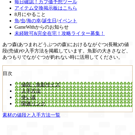
毎日確認！カブ価予想ツール
アイテム交換掲示板はこちら
8月にやること
魚
/
虫
/
海の幸
/
誕生日
/
イベント
GameWithからのお知らせ
未経験可&完全在宅！攻略ライター募集！
あつ森(あつまれどうぶつの森)におけるながぐつ(長靴)の値
段(売値)や入手方法を掲載しています。魚影の大きさなど、
あつもりでながぐつが釣れない時に活用してください。
目次
値段・魚影サイズ
入手方法
使い道
関連リンク
素材の値段と入手方法一覧