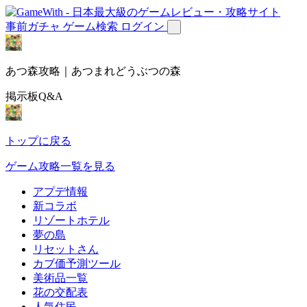
事前ガチャ
ゲーム検索
ログイン
あつ森攻略｜あつまれどうぶつの森
掲示板Q&A
トップに戻る
ゲーム攻略一覧を見る
アプデ情報
新コラボ
リゾートホテル
夢の島
リセットさん
カブ価予測ツール
美術品一覧
花の交配表
人気住民