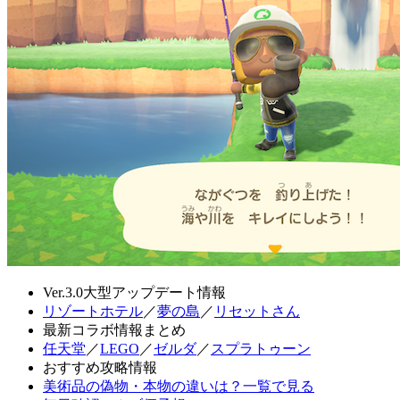
Ver.3.0大型アップデート情報
リゾートホテル
／
夢の島
／
リセットさん
最新コラボ情報まとめ
任天堂
／
LEGO
／
ゼルダ
／
スプラトゥーン
おすすめ攻略情報
美術品の偽物・本物の違いは？一覧で見る