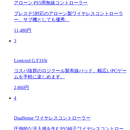
アローン PS5用無線コントローラー
プレステ5対応のアローン製ワイヤレスコントローラ
ー。サブ機としても優秀。
11,480円
3
Logicool G F310r
コスパ抜群のロジクール製有線パッド。幅広いPCゲー
ムを手軽に楽しめます。
2,860円
4
DualSense ワイヤレスコントローラー
圧倒的な没入感を生むPS5純正ワイヤレスコントロー