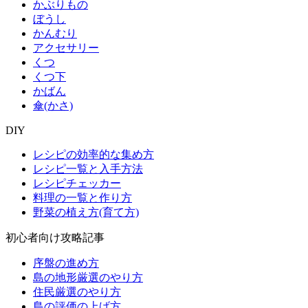
かぶりもの
ぼうし
かんむり
アクセサリー
くつ
くつ下
かばん
傘(かさ)
DIY
レシピの効率的な集め方
レシピ一覧と入手方法
レシピチェッカー
料理の一覧と作り方
野菜の植え方(育て方)
初心者向け攻略記事
序盤の進め方
島の地形厳選のやり方
住民厳選のやり方
島の評価の上げ方