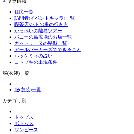
キャラ情報
住民一覧
訪問者(イベントキャラ)一覧
喫茶店/ハトの巣の行き方
かっぺいの離島ツアー
パニーの島広場のお店一覧
カットリーヌの髪型一覧
アールパーカーズでできること
ハッケミィの占い
コトブキの出現条件
服(衣装)一覧
服(衣装)一覧
カテゴリ別
トップス
ボトムス
ワンピース