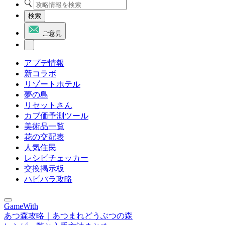
検索
ご意見
アプデ情報
新コラボ
リゾートホテル
夢の島
リセットさん
カブ価予測ツール
美術品一覧
花の交配表
人気住民
レシピチェッカー
交換掲示板
ハピパラ攻略
GameWith
あつ森攻略｜あつまれどうぶつの森