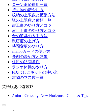
ローン返済費用一覧
持ち物の増やし方
収納の上限数と拡張方法
坂の上限数と種類一覧
崖工事のやり方とコツ
河川工事のやり方とコツ
金の道具の入手方法
親密度の上げ方
時間変更のやり方
amiiboカードの使い方
条例の決め方と効果
住民の訪問条件
ラジオ体操のやり方
FIXはしごキットの使い道
建物のマス数一覧
英語版あつ森攻略
Animal Crossing: New Horizons - Guide & Tips