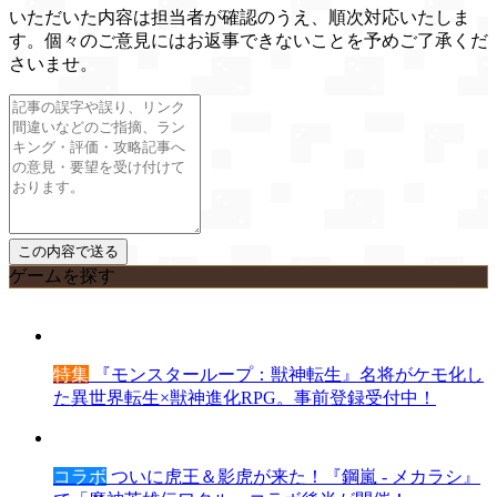
いただいた内容は担当者が確認のうえ、順次対応いたしま
す。個々のご意見にはお返事できないことを予めご了承くだ
さいませ。
ゲームを探す
特集
『モンスターループ：獣神転生』名将がケモ化し
た異世界転生×獣神進化RPG。事前登録受付中！
コラボ
ついに虎王＆影虎が来た！『鋼嵐 - メカラシ』