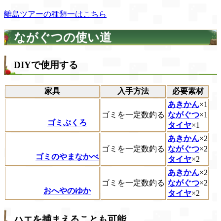
離島ツアーの種類一はこちら
ながぐつの使い道
DIYで使用する
家具
入手方法
必要素材
あきかん
×1
ゴミを一定数釣る
ながぐつ
×1
ゴミぶくろ
タイヤ
×1
あきかん
×2
ゴミを一定数釣る
ながぐつ
×2
ゴミのやまなかべ
タイヤ
×2
あきかん
×2
ゴミを一定数釣る
ながぐつ
×2
おへやのゆか
タイヤ
×2
ハエを捕まえることも可能