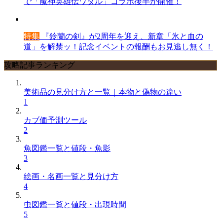
で「魔神英雄伝ワタル」コラボ後半が開催！
特集
『鈴蘭の剣』が2周年を迎え、新章「氷と血の
道」を解禁ッ！記念イベントの報酬もお見逃し無く！
攻略記事ランキング
美術品の見分け方と一覧｜本物と偽物の違い
1
カブ価予測ツール
2
魚図鑑一覧と値段・魚影
3
絵画・名画一覧と見分け方
4
虫図鑑一覧と値段・出現時間
5