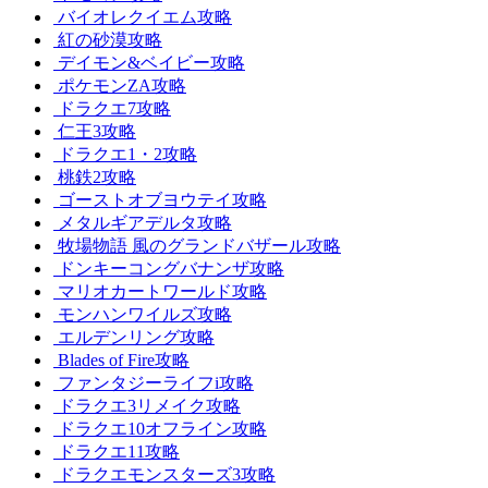
バイオレクイエム攻略
紅の砂漠攻略
デイモン&ベイビー攻略
ポケモンZA攻略
ドラクエ7攻略
仁王3攻略
ドラクエ1・2攻略
桃鉄2攻略
ゴーストオブヨウテイ攻略
メタルギアデルタ攻略
牧場物語 風のグランドバザール攻略
ドンキーコングバナンザ攻略
マリオカートワールド攻略
モンハンワイルズ攻略
エルデンリング攻略
Blades of Fire攻略
ファンタジーライフi攻略
ドラクエ3リメイク攻略
ドラクエ10オフライン攻略
ドラクエ11攻略
ドラクエモンスターズ3攻略