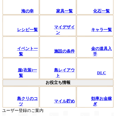
海の幸
家具一覧
化石一覧
マイデザイ
レシピ一覧
キャラ一覧
ン
イベント一
金の道具入
施設の条件
覧
手
服(衣装)一
島レイアウ
DLC
覧
ト
お役立ち情報
島クリのコ
効率お金稼
マイル貯め
ツ
ぎ
ユーザー登録のご案内