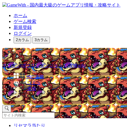
ホーム
ゲーム検索
新規登録
ログイン
2カラム
3カラム
ポコダン(ポコロンダンジョンズ)攻略wiki
他の攻略
コミュ
速報
掲示板
リセマラ当たり