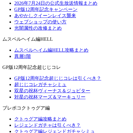
2026年7月24日の公式生放送情報まとめ
GP版12周年記念キャンペーン
あやかしクイーンレイス襲来
ウェブショップの使い方
光闇属性の改修まとめ
ムスペルヘイム編HELL
ムスペルヘイム編HELL攻略まとめ
異層1階
GP版12周年記念超じじコレ
GP版12周年記念超じじコレは引くべき？
超じじコレガチャシミュ
双星の祝杯ヴィーナス＆ジュピター
対星の祝杯マーズ＆マーキュリー
ブレポコクトゥグア編
クトゥグア編攻略まとめ
レジェンドガチャは引くべき？
クトゥグア編レジェンドガチャシミュ