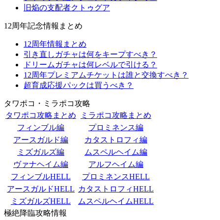
旧焔の支配者クトゥグア
12周年記念情報まとめ
12周年情報まとめ
引き直しガチャは何をキープすべき？
ドリームガチャは何レベルで引ける？
12周年プレミアムチケットは誰と交換すべき？
超育成応援パックは買うべき？
タワポコ・ミラポコ攻略
タワポコ攻略まとめ
ミラポコ攻略まとめ
フィンブル編
プロミネンス編
アースガルド編
カタストロフィ編
ミズガルズ編
ムスペルヘイム編
ヴァナヘイム編
アルフヘイム編
フィンブルHELL
プロミネンスHELL
アースガルドHELL
カタストロフィHELL
ミズガルズHELL
ムスペルヘイムHELL
極絶降臨攻略情報