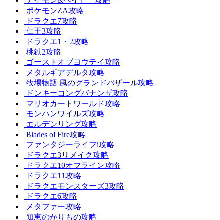
デイモン&ベイビー攻略
ポケモンZA攻略
ドラクエ7攻略
仁王3攻略
ドラクエ1・2攻略
桃鉄2攻略
ゴーストオブヨウテイ攻略
メタルギアデルタ攻略
牧場物語 風のグランドバザール攻略
ドンキーコングバナンザ攻略
マリオカートワールド攻略
モンハンワイルズ攻略
エルデンリング攻略
Blades of Fire攻略
ファンタジーライフi攻略
ドラクエ3リメイク攻略
ドラクエ10オフライン攻略
ドラクエ11攻略
ドラクエモンスターズ3攻略
ドラクエ6攻略
メタファー攻略
知恵のかりもの攻略