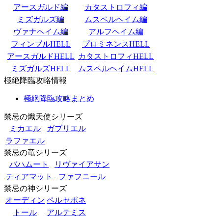
アースガルド編
カタストロフィ編
ミズガルズ編
ムスペルヘイム編
ヴァナヘイム編
アルフヘイム編
フィンブルHELL
プロミネンスHELL
アースガルドHELL
カタストロフィHELL
ミズガルズHELL
ムスペルヘイムHELL
極絶降臨攻略情報
極絶降臨攻略まとめ
禁忌の熾天使シリーズ
ミカエル
ガブリエル
ラファエル
禁忌の竜シリーズ
バハムート
リヴァイアサン
ティアマット
ファフニール
禁忌の神シリーズ
オーディン
ペルセポネ
トール
アルテミス