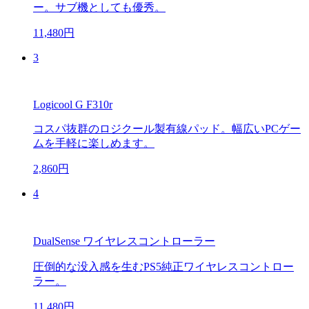
ー。サブ機としても優秀。
11,480円
3
Logicool G F310r
コスパ抜群のロジクール製有線パッド。幅広いPCゲー
ムを手軽に楽しめます。
2,860円
4
DualSense ワイヤレスコントローラー
圧倒的な没入感を生むPS5純正ワイヤレスコントロー
ラー。
11,480円