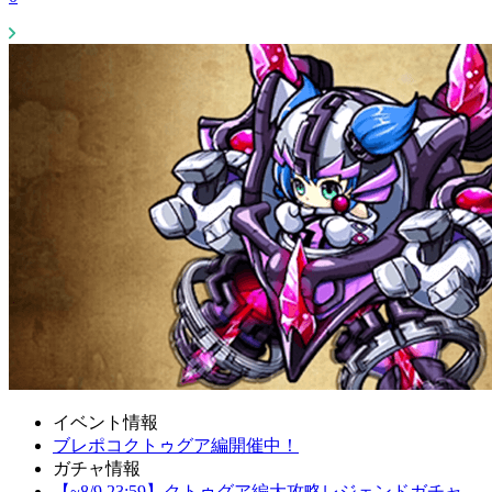
イベント情報
ブレポコクトゥグア編開催中！
ガチャ情報
【~8/9 23:59】クトゥグア編大攻略レジェンドガチャ