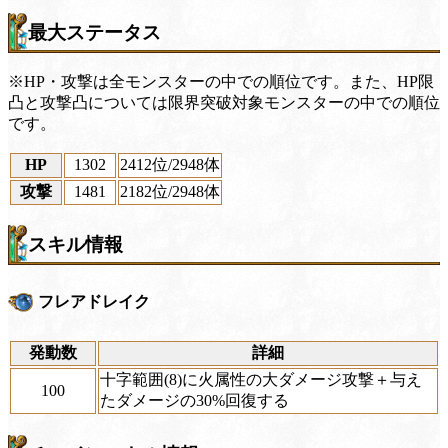
最大ステータス
※HP・攻撃は全モンスターの中での順位です。また、HP限
凸と攻撃凸については限界突破対象モンスターの中での順位
です。
HP
1302
2412位
/2948体
攻撃
1481
2182位
/2948体
スキル情報
フレアドレイク
発動数
詳細
十字範囲(8)に火属性の大ダメージ攻撃＋与え
100
たダメージの30%回復する