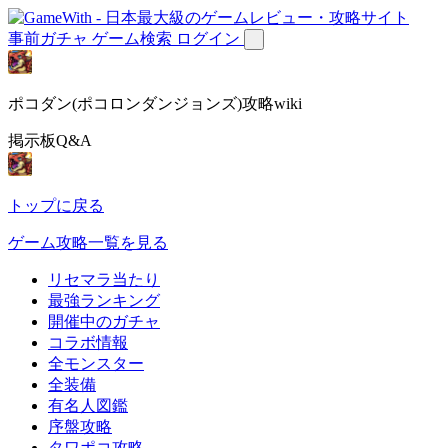
事前ガチャ
ゲーム検索
ログイン
ポコダン(ポコロンダンジョンズ)攻略wiki
掲示板Q&A
トップに戻る
ゲーム攻略一覧を見る
リセマラ当たり
最強ランキング
開催中のガチャ
コラボ情報
全モンスター
全装備
有名人図鑑
序盤攻略
タワポコ攻略