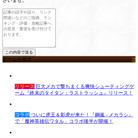
さいませ。
ゲームを探す
リリース
巨大メカで撃ちまくる爽快シューティングゲ
ーム『終末のタイタン：ラストラッシュ』リリース！
コラボ
ついに虎王＆影虎が来た！『鋼嵐 - メカラシ』
で「魔神英雄伝ワタル」コラボ後半が開催！