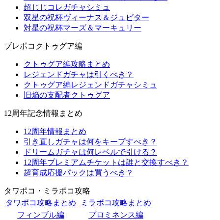
超じじコレガチャシミュ
双星の祝杯ヴィーナス＆ジュピター
対星の祝杯マーズ＆マーキュリー
ブレポコクトゥグア編
クトゥグア編攻略まとめ
レジェンドガチャは引くべき？
クトゥグア編レジェンドガチャシミュ
旧焔の支配者クトゥグア
12周年記念情報まとめ
12周年情報まとめ
引き直しガチャは何をキープすべき？
ドリームガチャは何レベルで引ける？
12周年プレミアムチケットは誰と交換すべき？
超育成応援パックは買うべき？
タワポコ・ミラポコ攻略
タワポコ攻略まとめ
ミラポコ攻略まとめ
フィンブル編
プロミネンス編