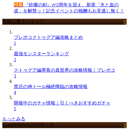
特集
『鈴蘭の剣』が2周年を迎え、新章「氷と血の
道」を解禁ッ！記念イベントの報酬もお見逃し無く！
攻略記事ランキング
ブレポコクトゥグア編攻略まとめ
1
最強モンスターランキング
2
クトゥグア編墨客の真世界の攻略情報｜ブレポコ
3
禁忌の神トール極絶降臨の攻略情報
4
開催中のガチャ情報｜引くべきおすすめガチャ
5
もっとみる
GameWithからのお知らせ