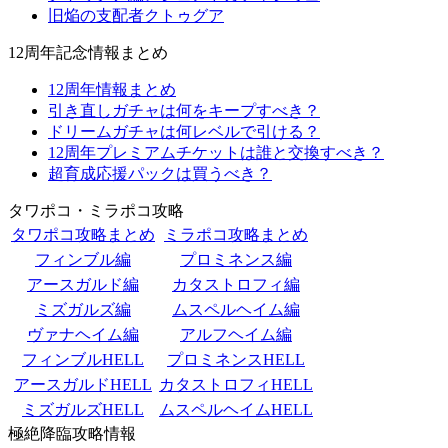
旧焔の支配者クトゥグア
12周年記念情報まとめ
12周年情報まとめ
引き直しガチャは何をキープすべき？
ドリームガチャは何レベルで引ける？
12周年プレミアムチケットは誰と交換すべき？
超育成応援パックは買うべき？
タワポコ・ミラポコ攻略
タワポコ攻略まとめ
ミラポコ攻略まとめ
フィンブル編
プロミネンス編
アースガルド編
カタストロフィ編
ミズガルズ編
ムスペルヘイム編
ヴァナヘイム編
アルフヘイム編
フィンブルHELL
プロミネンスHELL
アースガルドHELL
カタストロフィHELL
ミズガルズHELL
ムスペルヘイムHELL
極絶降臨攻略情報