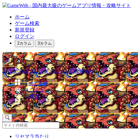
ホーム
ゲーム検索
新規登録
ログイン
2カラム
3カラム
ポコダン(ポコロンダンジョンズ)攻略wiki
他の攻略
コミュ
速報
掲示板
リセマラ当たり