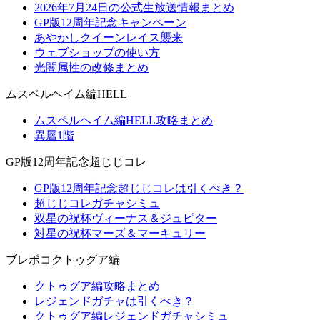
2026年7月24日の公式生放送情報まとめ
GP版12周年記念キャンペーン
あやかしクイーンレイス襲来
ウェブショップの使い方
光闇属性の改修まとめ
ムスペルヘイム編HELL
ムスペルヘイム編HELL攻略まとめ
異層1階
GP版12周年記念超じじコレ
GP版12周年記念超じじコレは引くべき？
超じじコレガチャシミュ
双星の祝杯ヴィーナス＆ジュピター
対星の祝杯マーズ＆マーキュリー
ブレポコクトゥグア編
クトゥグア編攻略まとめ
レジェンドガチャは引くべき？
クトゥグア編レジェンドガチャシミュ