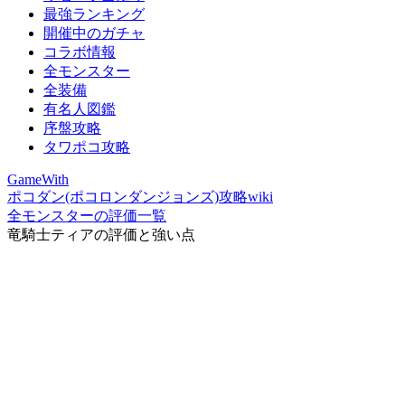
最強ランキング
開催中のガチャ
コラボ情報
全モンスター
全装備
有名人図鑑
序盤攻略
タワポコ攻略
GameWith
ポコダン(ポコロンダンジョンズ)攻略wiki
全モンスターの評価一覧
竜騎士ティアの評価と強い点