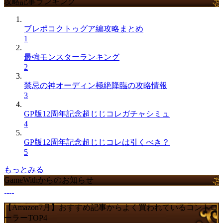
攻略記事ランキング
ブレポコクトゥグア編攻略まとめ
1
最強モンスターランキング
2
禁忌の神オーディン極絶降臨の攻略情報
3
GP版12周年記念超じじコレガチャシミュ
4
GP版12周年記念超じじコレは引くべき？
5
もっとみる
GameWithからのお知らせ
【Amazon7月】おすすめ記事からよく買われているコントロ
ーラーTOP4