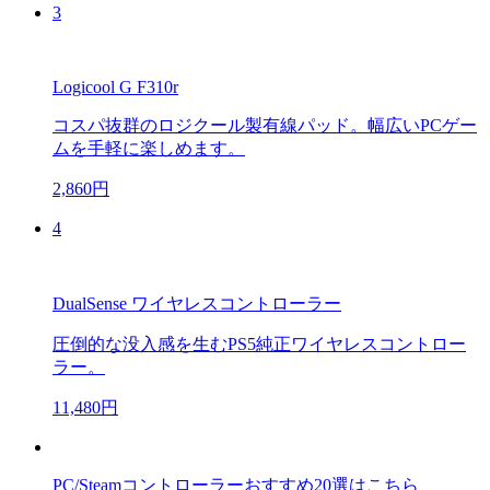
3
Logicool G F310r
コスパ抜群のロジクール製有線パッド。幅広いPCゲー
ムを手軽に楽しめます。
2,860円
4
DualSense ワイヤレスコントローラー
圧倒的な没入感を生むPS5純正ワイヤレスコントロー
ラー。
11,480円
PC/Steamコントローラーおすすめ20選はこちら