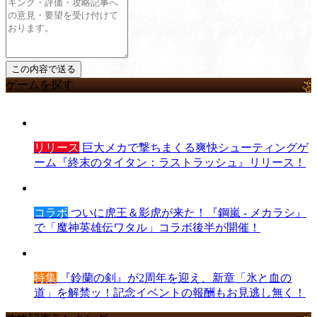
ゲームを探す
リリース
巨大メカで撃ちまくる爽快シューティングゲ
ーム『終末のタイタン：ラストラッシュ』リリース！
コラボ
ついに虎王＆影虎が来た！『鋼嵐 - メカラシ』
で「魔神英雄伝ワタル」コラボ後半が開催！
特集
『鈴蘭の剣』が2周年を迎え、新章「氷と血の
道」を解禁ッ！記念イベントの報酬もお見逃し無く！