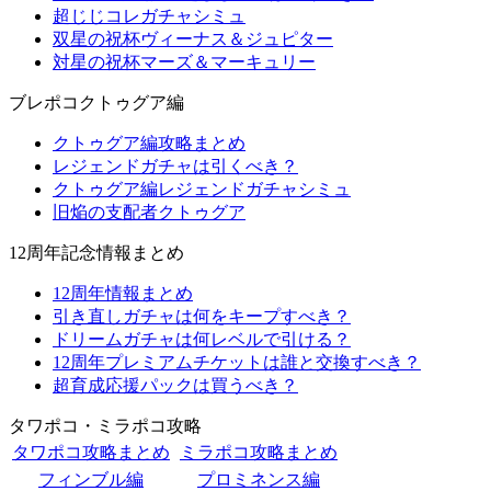
超じじコレガチャシミュ
双星の祝杯ヴィーナス＆ジュピター
対星の祝杯マーズ＆マーキュリー
ブレポコクトゥグア編
クトゥグア編攻略まとめ
レジェンドガチャは引くべき？
クトゥグア編レジェンドガチャシミュ
旧焔の支配者クトゥグア
12周年記念情報まとめ
12周年情報まとめ
引き直しガチャは何をキープすべき？
ドリームガチャは何レベルで引ける？
12周年プレミアムチケットは誰と交換すべき？
超育成応援パックは買うべき？
タワポコ・ミラポコ攻略
タワポコ攻略まとめ
ミラポコ攻略まとめ
フィンブル編
プロミネンス編