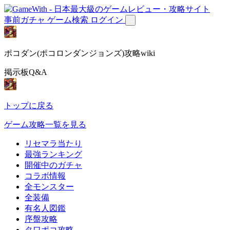
事前ガチャ
ゲーム検索
ログイン
ポコダン(ポコロンダンジョンズ)攻略wiki
掲示板Q&A
トップに戻る
ゲーム攻略一覧を見る
リセマラ当たり
最強ランキング
開催中のガチャ
コラボ情報
全モンスター
全装備
有名人図鑑
序盤攻略
タワポコ攻略