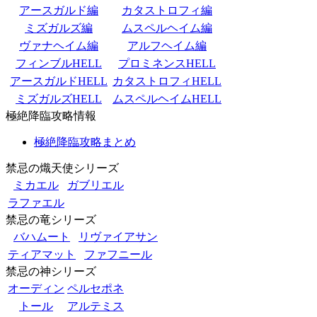
アースガルド編
カタストロフィ編
ミズガルズ編
ムスペルヘイム編
ヴァナヘイム編
アルフヘイム編
フィンブルHELL
プロミネンスHELL
アースガルドHELL
カタストロフィHELL
ミズガルズHELL
ムスペルヘイムHELL
極絶降臨攻略情報
極絶降臨攻略まとめ
禁忌の熾天使シリーズ
ミカエル
ガブリエル
ラファエル
禁忌の竜シリーズ
バハムート
リヴァイアサン
ティアマット
ファフニール
禁忌の神シリーズ
オーディン
ペルセポネ
トール
アルテミス