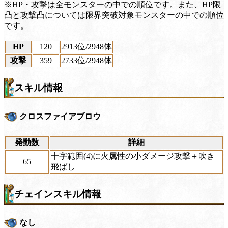
※HP・攻撃は全モンスターの中での順位です。また、HP限
凸と攻撃凸については限界突破対象モンスターの中での順位
です。
HP
120
2913位
/2948体
攻撃
359
2733位
/2948体
スキル情報
クロスファイアブロウ
発動数
詳細
十字範囲(4)に火属性の小ダメージ攻撃＋吹き
65
飛ばし
チェインスキル情報
なし