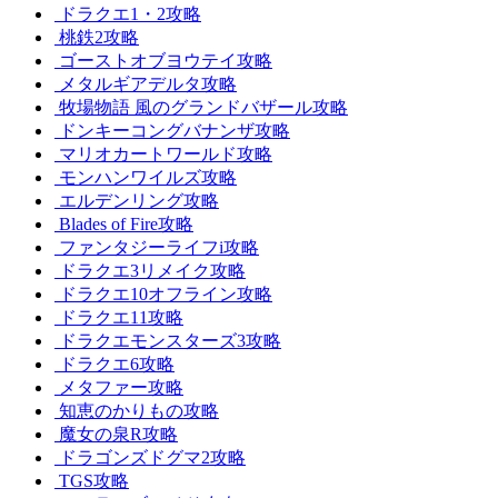
ドラクエ1・2攻略
桃鉄2攻略
ゴーストオブヨウテイ攻略
メタルギアデルタ攻略
牧場物語 風のグランドバザール攻略
ドンキーコングバナンザ攻略
マリオカートワールド攻略
モンハンワイルズ攻略
エルデンリング攻略
Blades of Fire攻略
ファンタジーライフi攻略
ドラクエ3リメイク攻略
ドラクエ10オフライン攻略
ドラクエ11攻略
ドラクエモンスターズ3攻略
ドラクエ6攻略
メタファー攻略
知恵のかりもの攻略
魔女の泉R攻略
ドラゴンズドグマ2攻略
TGS攻略