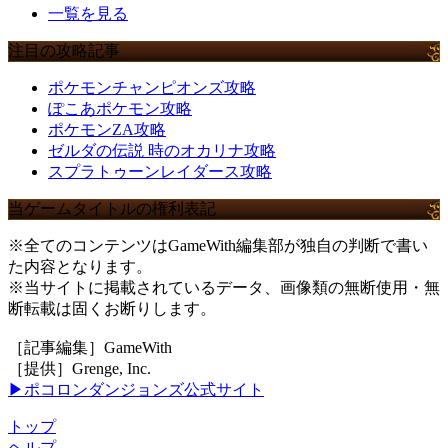
一覧を見る
注目の攻略記事
ポケモンチャンピオンズ攻略
ぽこあポケモン攻略
ポケモンZA攻略
ゼルダの伝説 時のオカリナ攻略
スプラトゥーンレイダース攻略
当ゲームタイトルの権利表記
※全てのコンテンツはGameWith編集部が独自の判断で書い
た内容となります。
※当サイトに掲載されているデータ、画像類の無断使用・無
断転載は固くお断りします。
［記事編集］GameWith
［提供］Grenge, Inc.
▶ポコロンダンジョンズ公式サイト
トップ
ヘルプ