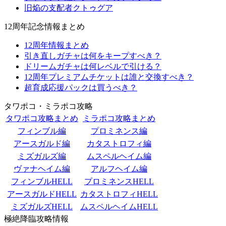
旧焔の支配者クトゥグア
12周年記念情報まとめ
12周年情報まとめ
引き直しガチャは何をキープすべき？
ドリームガチャは何レベルで引ける？
12周年プレミアムチケットは誰と交換すべき？
超育成応援パックは買うべき？
タワポコ・ミラポコ攻略
タワポコ攻略まとめ
ミラポコ攻略まとめ
フィンブル編
プロミネンス編
アースガルド編
カタストロフィ編
ミズガルズ編
ムスペルヘイム編
ヴァナヘイム編
アルフヘイム編
フィンブルHELL
プロミネンスHELL
アースガルドHELL
カタストロフィHELL
ミズガルズHELL
ムスペルヘイムHELL
極絶降臨攻略情報