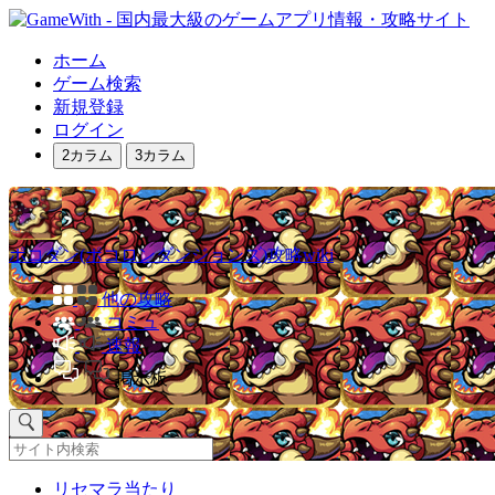
ホーム
ゲーム検索
新規登録
ログイン
2カラム
3カラム
ポコダン(ポコロンダンジョンズ)攻略wiki
他の攻略
コミュ
速報
掲示板
リセマラ当たり