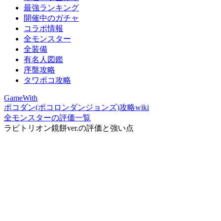
最強ランキング
開催中のガチャ
コラボ情報
全モンスター
全装備
有名人図鑑
序盤攻略
タワポコ攻略
GameWith
ポコダン(ポコロンダンジョンズ)攻略wiki
全モンスターの評価一覧
ラビトリオン鏡餅ver.の評価と強い点