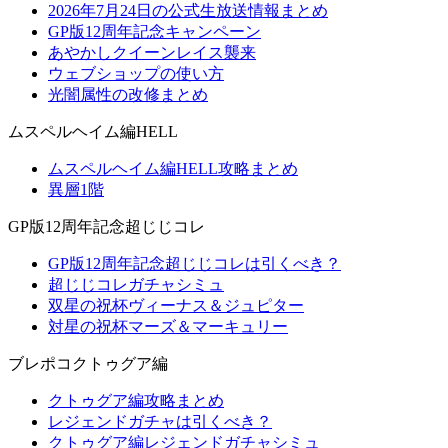
2026年7月24日の公式生放送情報まとめ
GP版12周年記念キャンペーン
あやかしクイーンレイス襲来
ウェブショップの使い方
光闇属性の改修まとめ
ムスペルヘイム編HELL
ムスペルヘイム編HELL攻略まとめ
異層1階
GP版12周年記念超じじコレ
GP版12周年記念超じじコレは引くべき？
超じじコレガチャシミュ
双星の祝杯ヴィーナス＆ジュピター
対星の祝杯マーズ＆マーキュリー
ブレポコクトゥグア編
クトゥグア編攻略まとめ
レジェンドガチャは引くべき？
クトゥグア編レジェンドガチャシミュ