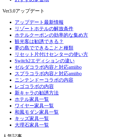
Ver3.0アップデート
アップデート最新情報
リゾートホテルの解放条件
ホテルクーポンの効率的な集め方
観光客は勧誘できる？
夢の島でできることと種類
リセット片付けセンターの使い方
Switch2エディションの違い
ゼルダコラボ内容と対応amiibo
スプラコラボ内容と対応amiibo
ニンテンドーコラボの内容
レゴコラボの内容
新キャラの勧誘方法
ホテル家具一覧
ワイヤー家具一覧
和風モダン家具一覧
キッズ家具一覧
大理石家具一覧
人気記事