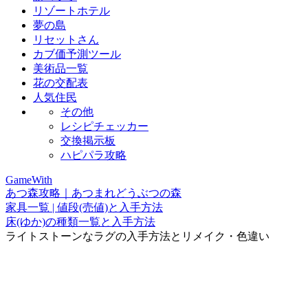
リゾートホテル
夢の島
リセットさん
カブ価予測ツール
美術品一覧
花の交配表
人気住民
その他
レシピチェッカー
交換掲示板
ハピパラ攻略
GameWith
あつ森攻略｜あつまれどうぶつの森
家具一覧 | 値段(売値)と入手方法
床(ゆか)の種類一覧と入手方法
ライトストーンなラグの入手方法とリメイク・色違い