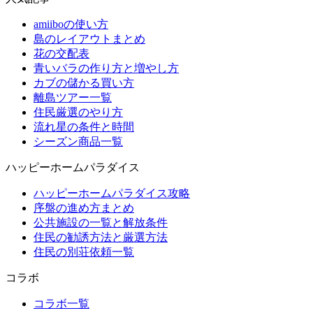
amiiboの使い方
島のレイアウトまとめ
花の交配表
青いバラの作り方と増やし方
カブの儲かる買い方
離島ツアー一覧
住民厳選のやり方
流れ星の条件と時間
シーズン商品一覧
ハッピーホームパラダイス
ハッピーホームパラダイス攻略
序盤の進め方まとめ
公共施設の一覧と解放条件
住民の勧誘方法と厳選方法
住民の別荘依頼一覧
コラボ
コラボ一覧