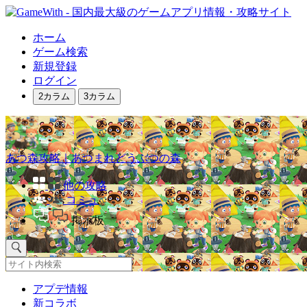
ホーム
ゲーム検索
新規登録
ログイン
2カラム
3カラム
あつ森攻略｜あつまれどうぶつの森
他の攻略
コミュ
掲示板
アプデ情報
新コラボ