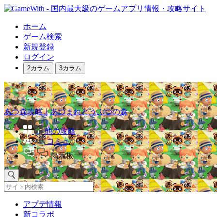
ホーム
ゲーム検索
新規登録
ログイン
2カラム
3カラム
あつ森攻略｜あつまれどうぶつの森
他の攻略
コミュ
掲示板
アプデ情報
新コラボ