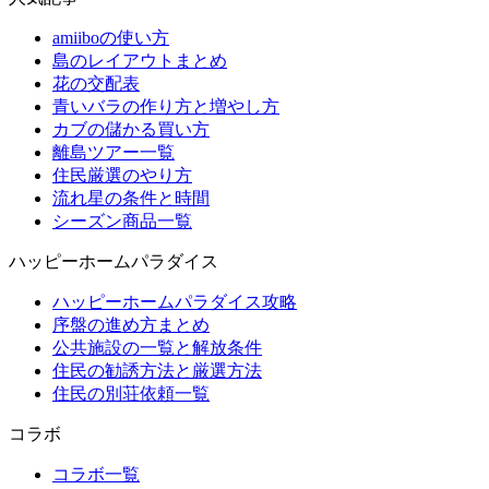
amiiboの使い方
島のレイアウトまとめ
花の交配表
青いバラの作り方と増やし方
カブの儲かる買い方
離島ツアー一覧
住民厳選のやり方
流れ星の条件と時間
シーズン商品一覧
ハッピーホームパラダイス
ハッピーホームパラダイス攻略
序盤の進め方まとめ
公共施設の一覧と解放条件
住民の勧誘方法と厳選方法
住民の別荘依頼一覧
コラボ
コラボ一覧