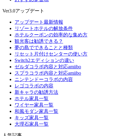
Ver3.0アップデート
アップデート最新情報
リゾートホテルの解放条件
ホテルクーポンの効率的な集め方
観光客は勧誘できる？
夢の島でできることと種類
リセット片付けセンターの使い方
Switch2エディションの違い
ゼルダコラボ内容と対応amiibo
スプラコラボ内容と対応amiibo
ニンテンドーコラボの内容
レゴコラボの内容
新キャラの勧誘方法
ホテル家具一覧
ワイヤー家具一覧
和風モダン家具一覧
キッズ家具一覧
大理石家具一覧
人気記事