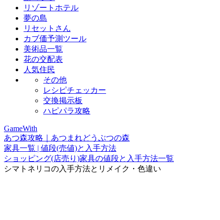
リゾートホテル
夢の島
リセットさん
カブ価予測ツール
美術品一覧
花の交配表
人気住民
その他
レシピチェッカー
交換掲示板
ハピパラ攻略
GameWith
あつ森攻略｜あつまれどうぶつの森
家具一覧 | 値段(売値)と入手方法
ショッピング(店売り)家具の値段と入手方法一覧
シマトネリコの入手方法とリメイク・色違い