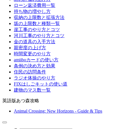
ローン返済費用一覧
持ち物の増やし方
収納の上限数と拡張方法
坂の上限数と種類一覧
崖工事のやり方とコツ
河川工事のやり方とコツ
金の道具の入手方法
親密度の上げ方
時間変更のやり方
amiiboカードの使い方
条例の決め方と効果
住民の訪問条件
ラジオ体操のやり方
FIXはしごキットの使い道
建物のマス数一覧
英語版あつ森攻略
Animal Crossing: New Horizons - Guide & Tips