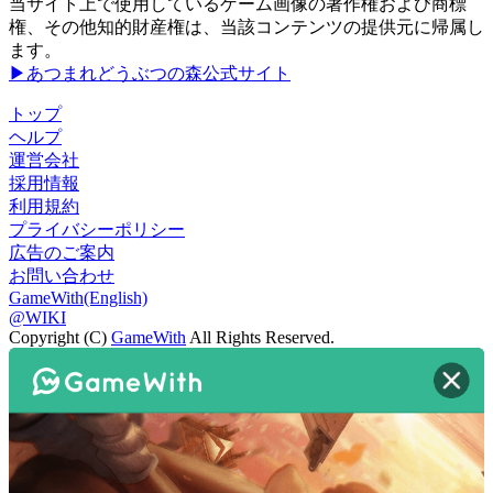
当サイト上で使用しているゲーム画像の著作権および商標
権、その他知的財産権は、当該コンテンツの提供元に帰属し
ます。
▶あつまれどうぶつの森公式サイト
トップ
ヘルプ
運営会社
採用情報
利用規約
プライバシーポリシー
広告のご案内
お問い合わせ
GameWith(English)
@WIKI
Copyright (C)
GameWith
All Rights Reserved.