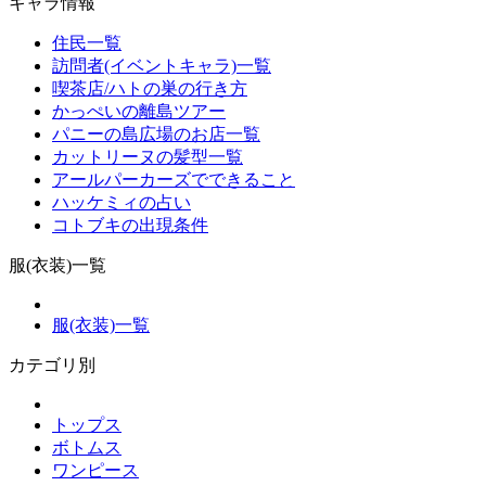
キャラ情報
住民一覧
訪問者(イベントキャラ)一覧
喫茶店/ハトの巣の行き方
かっぺいの離島ツアー
パニーの島広場のお店一覧
カットリーヌの髪型一覧
アールパーカーズでできること
ハッケミィの占い
コトブキの出現条件
服(衣装)一覧
服(衣装)一覧
カテゴリ別
トップス
ボトムス
ワンピース