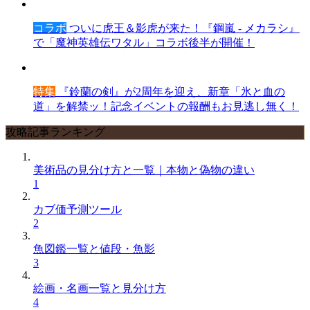
コラボ
ついに虎王＆影虎が来た！『鋼嵐 - メカラシ』
で「魔神英雄伝ワタル」コラボ後半が開催！
特集
『鈴蘭の剣』が2周年を迎え、新章「氷と血の
道」を解禁ッ！記念イベントの報酬もお見逃し無く！
攻略記事ランキング
美術品の見分け方と一覧｜本物と偽物の違い
1
カブ価予測ツール
2
魚図鑑一覧と値段・魚影
3
絵画・名画一覧と見分け方
4