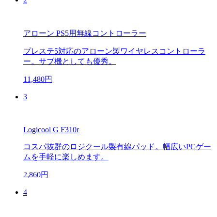
アローン PS5用無線コントローラー
プレステ5対応のアローン製ワイヤレスコントローラ
ー。サブ機としても優秀。
11,480円
3
Logicool G F310r
コスパ抜群のロジクール製有線パッド。幅広いPCゲー
ムを手軽に楽しめます。
2,860円
4