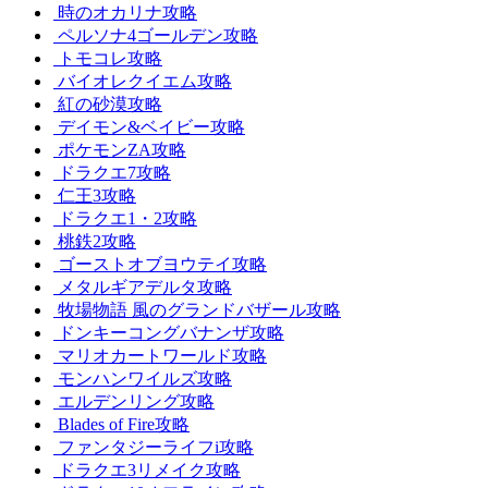
時のオカリナ攻略
ペルソナ4ゴールデン攻略
トモコレ攻略
バイオレクイエム攻略
紅の砂漠攻略
デイモン&ベイビー攻略
ポケモンZA攻略
ドラクエ7攻略
仁王3攻略
ドラクエ1・2攻略
桃鉄2攻略
ゴーストオブヨウテイ攻略
メタルギアデルタ攻略
牧場物語 風のグランドバザール攻略
ドンキーコングバナンザ攻略
マリオカートワールド攻略
モンハンワイルズ攻略
エルデンリング攻略
Blades of Fire攻略
ファンタジーライフi攻略
ドラクエ3リメイク攻略