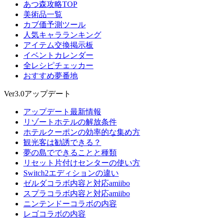
あつ森攻略TOP
美術品一覧
カブ価予測ツール
人気キャラランキング
アイテム交換掲示板
イベントカレンダー
全レシピチェッカー
おすすめ夢番地
Ver3.0アップデート
アップデート最新情報
リゾートホテルの解放条件
ホテルクーポンの効率的な集め方
観光客は勧誘できる？
夢の島でできることと種類
リセット片付けセンターの使い方
Switch2エディションの違い
ゼルダコラボ内容と対応amiibo
スプラコラボ内容と対応amiibo
ニンテンドーコラボの内容
レゴコラボの内容