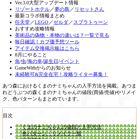
Ver.3.0大型アップデート情報
リゾートホテル
／
夢の島
／
リセットさん
最新コラボ情報まとめ
任天堂
／
LEGO
／
ゼルダ
／
スプラトゥーン
おすすめ攻略情報
美術品の偽物・本物の違いは？一覧で見る
毎日確認！カブ価予想ツール
アイテム交換掲示板はこちら
8月にやること
魚
/
虫
/
海の幸
/
誕生日
/
イベント
GameWithからのお知らせ
未経験可&完全在宅！攻略ライター募集！
あつ森におけるくまのナミちゃんの入手方法を掲載。あつま
れどうぶつの森くまのナミちゃんの値段(買値/売値)やリメイ
ク、色パターンもまとめています。
目次
くまのナミちゃんの値段と入手方法
色パターン・リメイク一覧