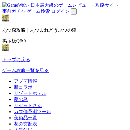
事前ガチャ
ゲーム検索
ログイン
あつ森攻略｜あつまれどうぶつの森
掲示板Q&A
トップに戻る
ゲーム攻略一覧を見る
アプデ情報
新コラボ
リゾートホテル
夢の島
リセットさん
カブ価予測ツール
美術品一覧
花の交配表
人気住民