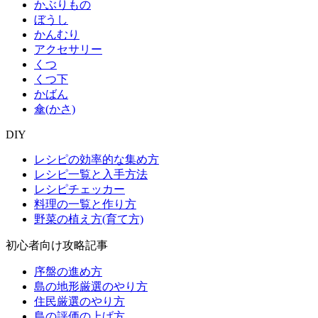
かぶりもの
ぼうし
かんむり
アクセサリー
くつ
くつ下
かばん
傘(かさ)
DIY
レシピの効率的な集め方
レシピ一覧と入手方法
レシピチェッカー
料理の一覧と作り方
野菜の植え方(育て方)
初心者向け攻略記事
序盤の進め方
島の地形厳選のやり方
住民厳選のやり方
島の評価の上げ方