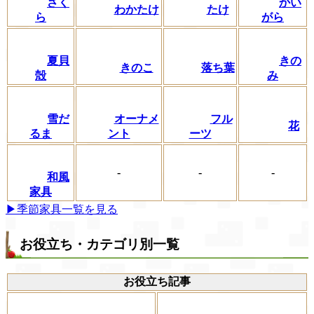
さく
かい
わかたけ
たけ
ら
がら
夏貝
きの
きのこ
落ち葉
殻
み
フル
雪だ
オーナメ
花
ーツ
るま
ント
-
-
-
和風
家具
▶季節家具一覧を見る
お役立ち・カテゴリ別一覧
お役立ち記事