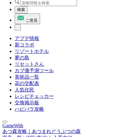
検索
ご意見
アプデ情報
新コラボ
リゾートホテル
夢の島
リセットさん
カブ価予測ツール
美術品一覧
花の交配表
人気住民
レシピチェッカー
交換掲示板
ハピパラ攻略
GameWith
あつ森攻略｜あつまれどうぶつの森