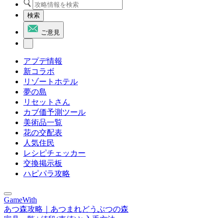
検索
ご意見
アプデ情報
新コラボ
リゾートホテル
夢の島
リセットさん
カブ価予測ツール
美術品一覧
花の交配表
人気住民
レシピチェッカー
交換掲示板
ハピパラ攻略
GameWith
あつ森攻略｜あつまれどうぶつの森