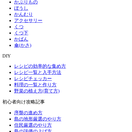
かぶりもの
ぼうし
かんむり
アクセサリー
くつ
くつ下
かばん
傘(かさ)
DIY
レシピの効率的な集め方
レシピ一覧と入手方法
レシピチェッカー
料理の一覧と作り方
野菜の植え方(育て方)
初心者向け攻略記事
序盤の進め方
島の地形厳選のやり方
住民厳選のやり方
島の評価の上げ方