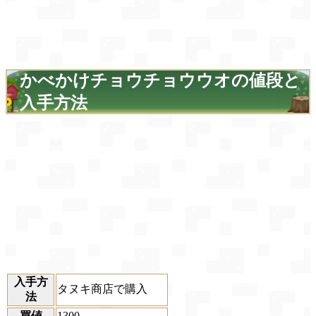
かべかけチョウチョウウオの値段と
入手方法
入手方
タヌキ商店で購入
法
買値
1300