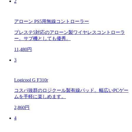
2
アローン PS5用無線コントローラー
プレステ5対応のアローン製ワイヤレスコントローラ
ー。サブ機としても優秀。
11,480円
3
Logicool G F310r
コスパ抜群のロジクール製有線パッド。幅広いPCゲー
ムを手軽に楽しめます。
2,860円
4