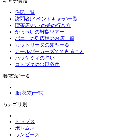
キャラ情報
住民一覧
訪問者(イベントキャラ)一覧
喫茶店/ハトの巣の行き方
かっぺいの離島ツアー
パニーの島広場のお店一覧
カットリーヌの髪型一覧
アールパーカーズでできること
ハッケミィの占い
コトブキの出現条件
服(衣装)一覧
服(衣装)一覧
カテゴリ別
トップス
ボトムス
ワンピース