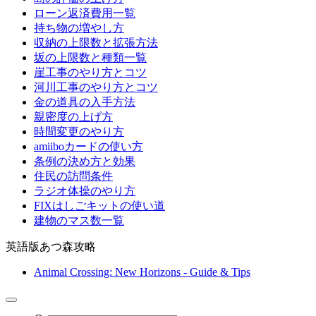
ローン返済費用一覧
持ち物の増やし方
収納の上限数と拡張方法
坂の上限数と種類一覧
崖工事のやり方とコツ
河川工事のやり方とコツ
金の道具の入手方法
親密度の上げ方
時間変更のやり方
amiiboカードの使い方
条例の決め方と効果
住民の訪問条件
ラジオ体操のやり方
FIXはしごキットの使い道
建物のマス数一覧
英語版あつ森攻略
Animal Crossing: New Horizons - Guide & Tips