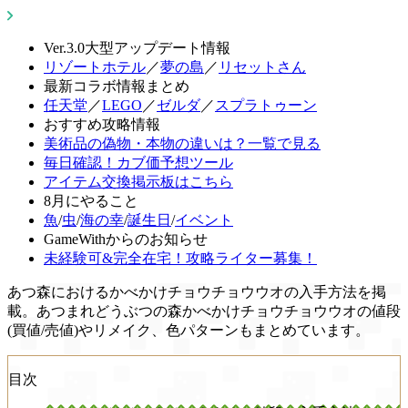
Ver.3.0大型アップデート情報
リゾートホテル
／
夢の島
／
リセットさん
最新コラボ情報まとめ
任天堂
／
LEGO
／
ゼルダ
／
スプラトゥーン
おすすめ攻略情報
美術品の偽物・本物の違いは？一覧で見る
毎日確認！カブ価予想ツール
アイテム交換掲示板はこちら
8月にやること
魚
/
虫
/
海の幸
/
誕生日
/
イベント
GameWithからのお知らせ
未経験可&完全在宅！攻略ライター募集！
あつ森におけるかべかけチョウチョウウオの入手方法を掲
載。あつまれどうぶつの森かべかけチョウチョウウオの値段
(買値/売値)やリメイク、色パターンもまとめています。
目次