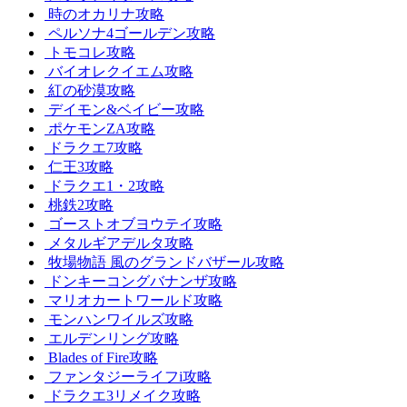
時のオカリナ攻略
ペルソナ4ゴールデン攻略
トモコレ攻略
バイオレクイエム攻略
紅の砂漠攻略
デイモン&ベイビー攻略
ポケモンZA攻略
ドラクエ7攻略
仁王3攻略
ドラクエ1・2攻略
桃鉄2攻略
ゴーストオブヨウテイ攻略
メタルギアデルタ攻略
牧場物語 風のグランドバザール攻略
ドンキーコングバナンザ攻略
マリオカートワールド攻略
モンハンワイルズ攻略
エルデンリング攻略
Blades of Fire攻略
ファンタジーライフi攻略
ドラクエ3リメイク攻略