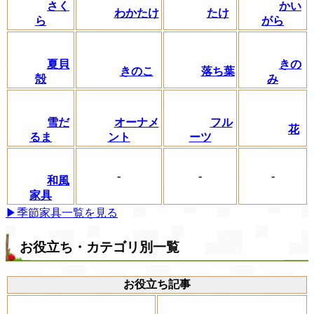
さく
かい
わかたけ
たけ
ら
がら
夏貝
きの
きのこ
落ち葉
殻
み
フル
雪だ
オーナメ
花
ーツ
るま
ント
-
-
-
和風
家具
▶季節家具一覧を見る
お役立ち・カテゴリ別一覧
お役立ち記事