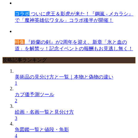
コラボ
ついに虎王＆影虎が来た！『鋼嵐 - メカラシ』
で「魔神英雄伝ワタル」コラボ後半が開催！
特集
『鈴蘭の剣』が2周年を迎え、新章「氷と血の
道」を解禁ッ！記念イベントの報酬もお見逃し無く！
攻略記事ランキング
美術品の見分け方と一覧｜本物と偽物の違い
1
カブ価予測ツール
2
絵画・名画一覧と見分け方
3
魚図鑑一覧と値段・魚影
4