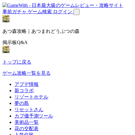
事前ガチャ
ゲーム検索
ログイン
あつ森攻略｜あつまれどうぶつの森
掲示板Q&A
トップに戻る
ゲーム攻略一覧を見る
アプデ情報
新コラボ
リゾートホテル
夢の島
リセットさん
カブ価予測ツール
美術品一覧
花の交配表
人気住民