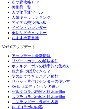
あつ森攻略TOP
美術品一覧
カブ価予測ツール
人気キャラランキング
アイテム交換掲示板
イベントカレンダー
全レシピチェッカー
おすすめ夢番地
Ver3.0アップデート
アップデート最新情報
リゾートホテルの解放条件
ホテルクーポンの効率的な集め方
観光客は勧誘できる？
夢の島でできることと種類
リセット片付けセンターの使い方
Switch2エディションの違い
ゼルダコラボ内容と対応amiibo
スプラコラボ内容と対応amiibo
ニンテンドーコラボの内容
レゴコラボの内容