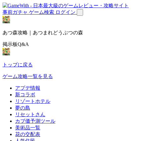
事前ガチャ
ゲーム検索
ログイン
あつ森攻略｜あつまれどうぶつの森
掲示板Q&A
トップに戻る
ゲーム攻略一覧を見る
アプデ情報
新コラボ
リゾートホテル
夢の島
リセットさん
カブ価予測ツール
美術品一覧
花の交配表
人気住民