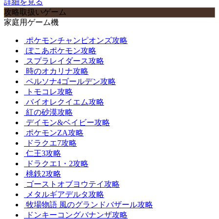
詳細を見る
攻略取扱いゲーム
家庭用ゲーム機
ポケモンチャンピオンズ攻略
ぽこあポケモン攻略
スプラレイダース攻略
時のオカリナ攻略
ペルソナ4ゴールデン攻略
トモコレ攻略
バイオレクイエム攻略
紅の砂漠攻略
デイモン&ベイビー攻略
ポケモンZA攻略
ドラクエ7攻略
仁王3攻略
ドラクエ1・2攻略
桃鉄2攻略
ゴーストオブヨウテイ攻略
メタルギアデルタ攻略
牧場物語 風のグランドバザール攻略
ドンキーコングバナンザ攻略