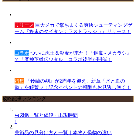
リリース
巨大メカで撃ちまくる爽快シューティングゲ
ーム『終末のタイタン：ラストラッシュ』リリース！
コラボ
ついに虎王＆影虎が来た！『鋼嵐 - メカラシ』
で「魔神英雄伝ワタル」コラボ後半が開催！
特集
『鈴蘭の剣』が2周年を迎え、新章「氷と血の
道」を解禁ッ！記念イベントの報酬もお見逃し無く！
攻略記事ランキング
虫図鑑一覧と値段・出現時間
1
美術品の見分け方と一覧｜本物と偽物の違い