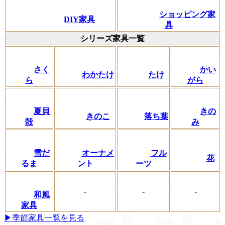
ショッピング家
DIY家具
具
シリーズ家具一覧
さく
かい
わかたけ
たけ
ら
がら
夏貝
きの
きのこ
落ち葉
殻
み
フル
雪だ
オーナメ
花
ーツ
るま
ント
-
-
-
和風
家具
▶季節家具一覧を見る