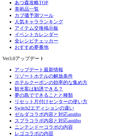
あつ森攻略TOP
美術品一覧
カブ価予測ツール
人気キャラランキング
アイテム交換掲示板
イベントカレンダー
全レシピチェッカー
おすすめ夢番地
Ver3.0アップデート
アップデート最新情報
リゾートホテルの解放条件
ホテルクーポンの効率的な集め方
観光客は勧誘できる？
夢の島でできることと種類
リセット片付けセンターの使い方
Switch2エディションの違い
ゼルダコラボ内容と対応amiibo
スプラコラボ内容と対応amiibo
ニンテンドーコラボの内容
レゴコラボの内容