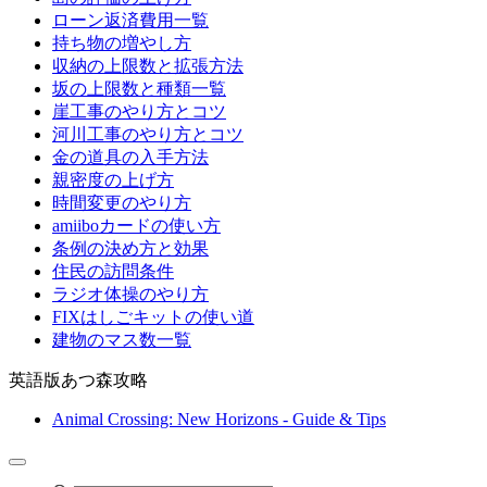
ローン返済費用一覧
持ち物の増やし方
収納の上限数と拡張方法
坂の上限数と種類一覧
崖工事のやり方とコツ
河川工事のやり方とコツ
金の道具の入手方法
親密度の上げ方
時間変更のやり方
amiiboカードの使い方
条例の決め方と効果
住民の訪問条件
ラジオ体操のやり方
FIXはしごキットの使い道
建物のマス数一覧
英語版あつ森攻略
Animal Crossing: New Horizons - Guide & Tips