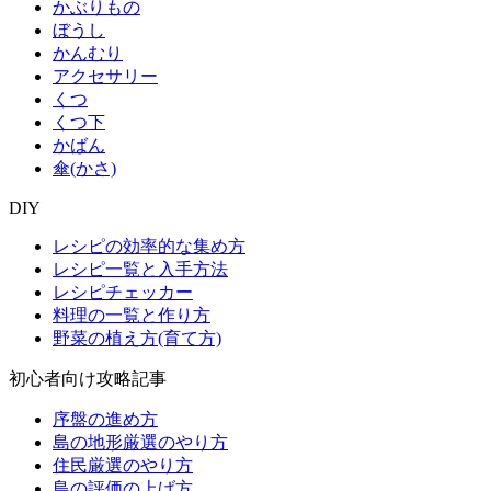
かぶりもの
ぼうし
かんむり
アクセサリー
くつ
くつ下
かばん
傘(かさ)
DIY
レシピの効率的な集め方
レシピ一覧と入手方法
レシピチェッカー
料理の一覧と作り方
野菜の植え方(育て方)
初心者向け攻略記事
序盤の進め方
島の地形厳選のやり方
住民厳選のやり方
島の評価の上げ方