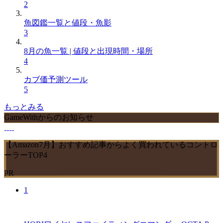
2
魚図鑑一覧と値段・魚影
3
8月の魚一覧 | 値段と出現時間・場所
4
カブ価予測ツール
5
もっとみる
GameWithからのお知らせ
【Amazon7月】おすすめ記事からよく買われているコントロ
ーラーTOP4
PR
1