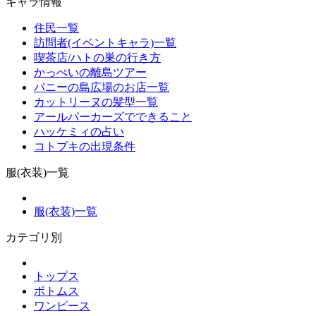
キャラ情報
住民一覧
訪問者(イベントキャラ)一覧
喫茶店/ハトの巣の行き方
かっぺいの離島ツアー
パニーの島広場のお店一覧
カットリーヌの髪型一覧
アールパーカーズでできること
ハッケミィの占い
コトブキの出現条件
服(衣装)一覧
服(衣装)一覧
カテゴリ別
トップス
ボトムス
ワンピース