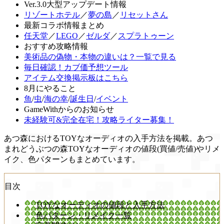
Ver.3.0大型アップデート情報
リゾートホテル
／
夢の島
／
リセットさん
最新コラボ情報まとめ
任天堂
／
LEGO
／
ゼルダ
／
スプラトゥーン
おすすめ攻略情報
美術品の偽物・本物の違いは？一覧で見る
毎日確認！カブ価予想ツール
アイテム交換掲示板はこちら
8月にやること
魚
/
虫
/
海の幸
/
誕生日
/
イベント
GameWithからのお知らせ
未経験可&完全在宅！攻略ライター募集！
あつ森におけるTOYなオーディオの入手方法を掲載。あつ
まれどうぶつの森TOYなオーディオの値段(買値/売値)やリメ
イク、色パターンもまとめています。
目次
TOYなオーディオの値段と入手方法
色パターン・リメイク一覧