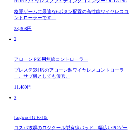
HORIワイヤレスファイティングコマンダー OCTA Pro
格闘ゲームに最適な6ボタン配置の高性能ワイヤレスコ
ントローラーです。
28,308円
2
アローン PS5用無線コントローラー
プレステ5対応のアローン製ワイヤレスコントローラ
ー。サブ機としても優秀。
11,480円
3
Logicool G F310r
コスパ抜群のロジクール製有線パッド。幅広いPCゲー