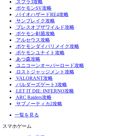
スプラ3攻略
ポケモンSV攻略
バイオハザードRE4攻略
サンブレイク攻略
ブレスオブザワイルド攻略
ポケモン剣盾攻略
アルセウス攻略
ポケモンダイパリメイク攻略
ポケモンユナイト攻略
あつ森攻略
ユニコーンオーバーロード攻略
ロストジャッジメント攻略
VALORANT攻略
バルダーズゲート3攻略
LET IT DIE: INFERNO攻略
ARC Raiders攻略
サブノーティカ2攻略
一覧を見る
スマホゲーム