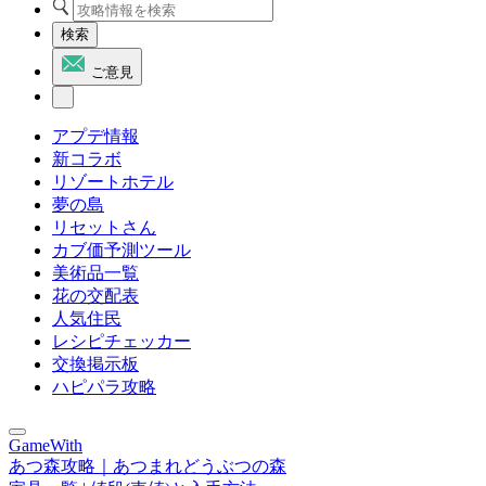
検索
ご意見
アプデ情報
新コラボ
リゾートホテル
夢の島
リセットさん
カブ価予測ツール
美術品一覧
花の交配表
人気住民
レシピチェッカー
交換掲示板
ハピパラ攻略
GameWith
あつ森攻略｜あつまれどうぶつの森