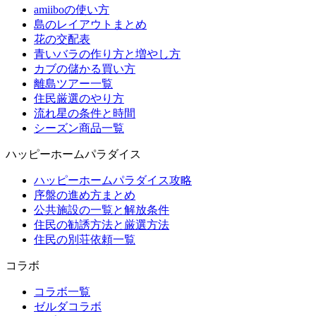
amiiboの使い方
島のレイアウトまとめ
花の交配表
青いバラの作り方と増やし方
カブの儲かる買い方
離島ツアー一覧
住民厳選のやり方
流れ星の条件と時間
シーズン商品一覧
ハッピーホームパラダイス
ハッピーホームパラダイス攻略
序盤の進め方まとめ
公共施設の一覧と解放条件
住民の勧誘方法と厳選方法
住民の別荘依頼一覧
コラボ
コラボ一覧
ゼルダコラボ