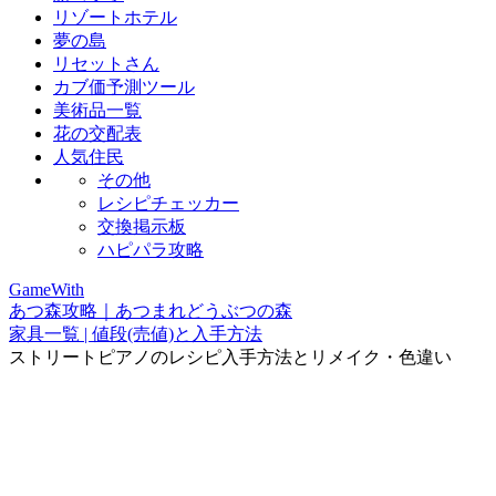
リゾートホテル
夢の島
リセットさん
カブ価予測ツール
美術品一覧
花の交配表
人気住民
その他
レシピチェッカー
交換掲示板
ハピパラ攻略
GameWith
あつ森攻略｜あつまれどうぶつの森
家具一覧 | 値段(売値)と入手方法
ストリートピアノのレシピ入手方法とリメイク・色違い