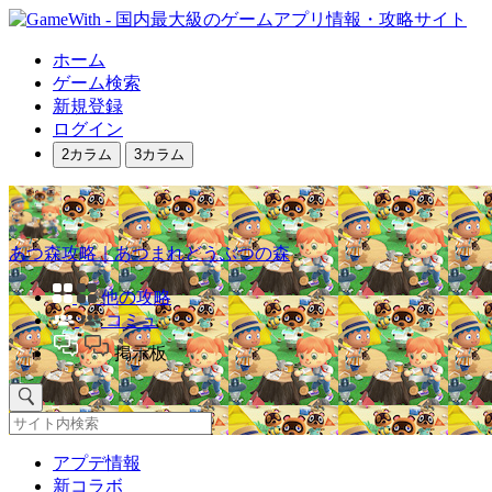
ホーム
ゲーム検索
新規登録
ログイン
2カラム
3カラム
あつ森攻略｜あつまれどうぶつの森
他の攻略
コミュ
掲示板
アプデ情報
新コラボ