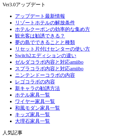
Ver3.0アップデート
アップデート最新情報
リゾートホテルの解放条件
ホテルクーポンの効率的な集め方
観光客は勧誘できる？
夢の島でできることと種類
リセット片付けセンターの使い方
Switch2エディションの違い
ゼルダコラボ内容と対応amiibo
スプラコラボ内容と対応amiibo
ニンテンドーコラボの内容
レゴコラボの内容
新キャラの勧誘方法
ホテル家具一覧
ワイヤー家具一覧
和風モダン家具一覧
キッズ家具一覧
大理石家具一覧
人気記事