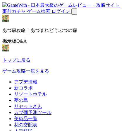
事前ガチャ
ゲーム検索
ログイン
あつ森攻略｜あつまれどうぶつの森
掲示板Q&A
トップに戻る
ゲーム攻略一覧を見る
アプデ情報
新コラボ
リゾートホテル
夢の島
リセットさん
カブ価予測ツール
美術品一覧
花の交配表
人気住民