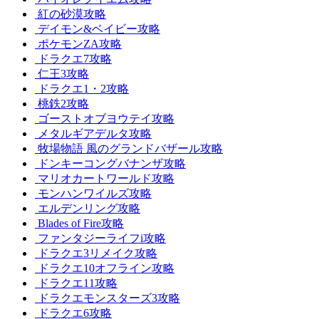
紅の砂漠攻略
デイモン&ベイビー攻略
ポケモンZA攻略
ドラクエ7攻略
仁王3攻略
ドラクエ1・2攻略
桃鉄2攻略
ゴーストオブヨウテイ攻略
メタルギアデルタ攻略
牧場物語 風のグランドバザール攻略
ドンキーコングバナンザ攻略
マリオカートワールド攻略
モンハンワイルズ攻略
エルデンリング攻略
Blades of Fire攻略
ファンタジーライフi攻略
ドラクエ3リメイク攻略
ドラクエ10オフライン攻略
ドラクエ11攻略
ドラクエモンスターズ3攻略
ドラクエ6攻略