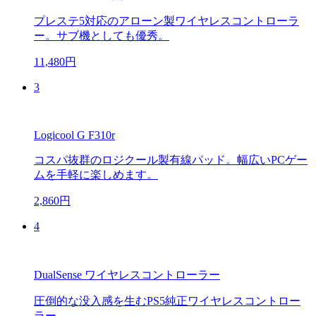
プレステ5対応のアローン製ワイヤレスコントローラ
ー。サブ機としても優秀。
11,480円
3
Logicool G F310r
コスパ抜群のロジクール製有線パッド。幅広いPCゲー
ムを手軽に楽しめます。
2,860円
4
DualSense ワイヤレスコントローラー
圧倒的な没入感を生むPS5純正ワイヤレスコントロー
ラー。