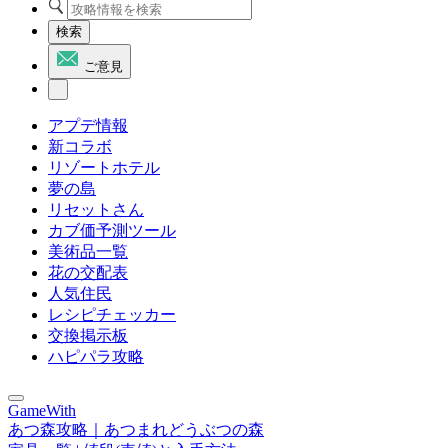
検索
ご意見
アプデ情報
新コラボ
リゾートホテル
夢の島
リセットさん
カブ価予測ツール
美術品一覧
花の交配表
人気住民
レシピチェッカー
交換掲示板
ハピパラ攻略
GameWith
あつ森攻略｜あつまれどうぶつの森