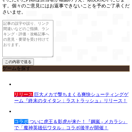
す。個々のご意見にはお返事できないことを予めご了承くだ
さいませ。
ゲームを探す
リリース
巨大メカで撃ちまくる爽快シューティングゲ
ーム『終末のタイタン：ラストラッシュ』リリース！
コラボ
ついに虎王＆影虎が来た！『鋼嵐 - メカラシ』
で「魔神英雄伝ワタル」コラボ後半が開催！