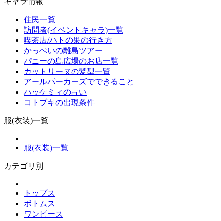
キャラ情報
住民一覧
訪問者(イベントキャラ)一覧
喫茶店/ハトの巣の行き方
かっぺいの離島ツアー
パニーの島広場のお店一覧
カットリーヌの髪型一覧
アールパーカーズでできること
ハッケミィの占い
コトブキの出現条件
服(衣装)一覧
服(衣装)一覧
カテゴリ別
トップス
ボトムス
ワンピース