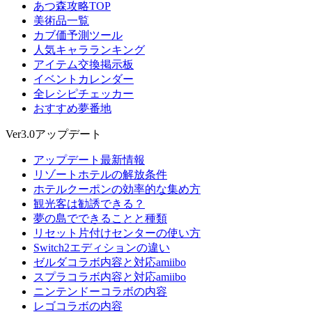
あつ森攻略TOP
美術品一覧
カブ価予測ツール
人気キャラランキング
アイテム交換掲示板
イベントカレンダー
全レシピチェッカー
おすすめ夢番地
Ver3.0アップデート
アップデート最新情報
リゾートホテルの解放条件
ホテルクーポンの効率的な集め方
観光客は勧誘できる？
夢の島でできることと種類
リセット片付けセンターの使い方
Switch2エディションの違い
ゼルダコラボ内容と対応amiibo
スプラコラボ内容と対応amiibo
ニンテンドーコラボの内容
レゴコラボの内容