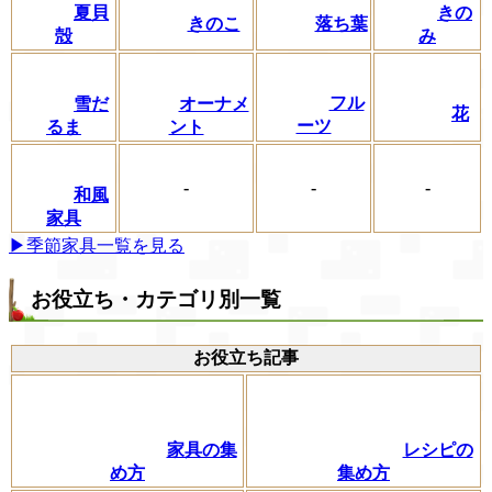
夏貝
きの
きのこ
落ち葉
殻
み
フル
雪だ
オーナメ
花
ーツ
るま
ント
-
-
-
和風
家具
▶季節家具一覧を見る
お役立ち・カテゴリ別一覧
お役立ち記事
家具の集
レシピの
め方
集め方