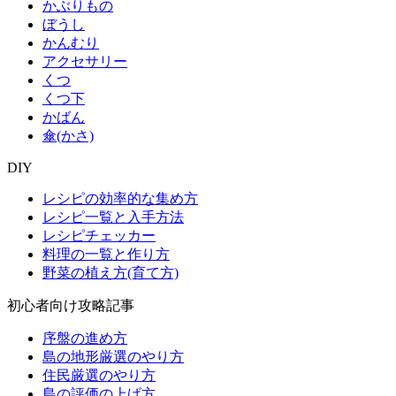
かぶりもの
ぼうし
かんむり
アクセサリー
くつ
くつ下
かばん
傘(かさ)
DIY
レシピの効率的な集め方
レシピ一覧と入手方法
レシピチェッカー
料理の一覧と作り方
野菜の植え方(育て方)
初心者向け攻略記事
序盤の進め方
島の地形厳選のやり方
住民厳選のやり方
島の評価の上げ方