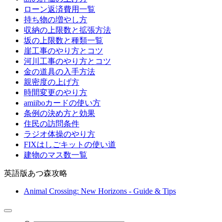
ローン返済費用一覧
持ち物の増やし方
収納の上限数と拡張方法
坂の上限数と種類一覧
崖工事のやり方とコツ
河川工事のやり方とコツ
金の道具の入手方法
親密度の上げ方
時間変更のやり方
amiiboカードの使い方
条例の決め方と効果
住民の訪問条件
ラジオ体操のやり方
FIXはしごキットの使い道
建物のマス数一覧
英語版あつ森攻略
Animal Crossing: New Horizons - Guide & Tips