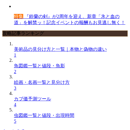
特集
『鈴蘭の剣』が2周年を迎え、新章「氷と血の
道」を解禁ッ！記念イベントの報酬もお見逃し無く！
攻略記事ランキング
美術品の見分け方と一覧｜本物と偽物の違い
1
魚図鑑一覧と値段・魚影
2
絵画・名画一覧と見分け方
3
カブ価予測ツール
4
虫図鑑一覧と値段・出現時間
5