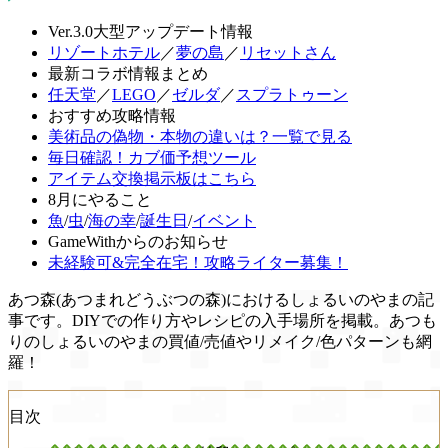
Ver.3.0大型アップデート情報
リゾートホテル
／
夢の島
／
リセットさん
最新コラボ情報まとめ
任天堂
／
LEGO
／
ゼルダ
／
スプラトゥーン
おすすめ攻略情報
美術品の偽物・本物の違いは？一覧で見る
毎日確認！カブ価予想ツール
アイテム交換掲示板はこちら
8月にやること
魚
/
虫
/
海の幸
/
誕生日
/
イベント
GameWithからのお知らせ
未経験可&完全在宅！攻略ライター募集！
あつ森(あつまれどうぶつの森)におけるしょるいのやまの記
事です。DIYでの作り方やレシピの入手場所を掲載。あつも
りのしょるいのやまの買値/売値やリメイク/色パターンも網
羅！
目次